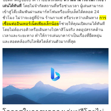
เล่นได้ทันที
โดยไม่จำกัดสถานที่หรือช่วงเวลา ผู้เล่นสามารถ
เข้าสู่โต๊ะเดิมพันผ่านสมาร์ทโฟนหรือแท็บเล็ตได้ตลอด 24
ชั่วโมง ไม่ว่าจะอยู่ที่บ้าน ร้านกาแฟ หรือระหว่างเดินทาง
การ
เชื่อมต่ออินเทอร์เน็ตเพียงเล็กน้อย
ก็ช่วยให้คุณเปิดเกมได้ทันที
โดยไม่ต้องรอคิวหรือเดินทางไปคาสิโนจริง ลดอุปสรรคด้าน
เวลาและระยะทาง ทำให้การเล่นบาคาร่าเป็นเรื่องที่ยืดหยุ่น
และสอดคล้องกับไลฟ์สไตล์ส่วนตัวมากที่สุด