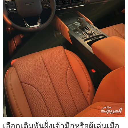
เลือกเดิมพันฝั่งเจ้ามือหรือผู้เล่นเมื่อ