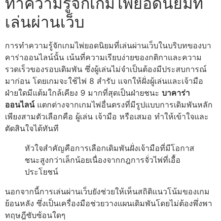
ทำความรู้จักเกมไพ่ยอดนิยมที่
เล่นผ่านเว็บ
การทำความรู้จักเกมไพ่ยอดนิยมที่เล่นผ่านเว็บในบริบทของบา
คาร่าออนไลน์นั้น เน้นที่ความเรียบง่ายของกติกาและความ
รวดเร็วของรอบเดิมพัน ซึ่งผู้เล่นไม่จำเป็นต้องมีประสบการณ์
มาก่อน โดยเกมจะใช้ไพ่ 8 สำรับ แจกให้ฝั่งผู้เล่นและเจ้ามือ
ฝ่ายใดมีแต้มใกล้เคียง 9 มากที่สุดเป็นฝ่ายชนะ
บาคาร่า
ออนไลน์
แตกต่างจากเกมไพ่อื่นตรงที่มีรูปแบบการเดิมพันหลัก
เพียงสามตัวเลือกคือ ผู้เล่น เจ้ามือ หรือเสมอ ทำให้เข้าใจและ
ตัดสินใจได้ทันที
หัวใจสำคัญคือการเลือกเดิมพันฝั่งเจ้ามือที่มีโอกาส
ชนะสูงกว่าเล็กน้อยเนื่องจากกฎการจั่วไพ่ที่เอื้อ
ประโยชน์
นอกจากนี้การเล่นผ่านเว็บยังช่วยให้เห็นสถิติแนวโน้มของเกม
ย้อนหลัง ซึ่งเป็นเครื่องมือช่วยวางแผนเดิมพันโดยไม่ต้องพึ่งพา
ทฤษฎีซับซ้อนใดๆ