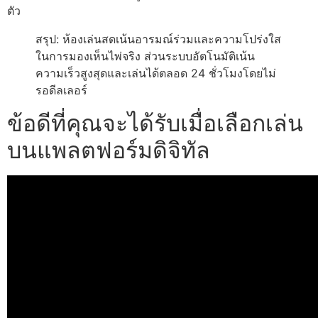
ตัว
สรุป: ห้องเล่นสดเน้นอารมณ์ร่วมและความโปร่งใส
ในการมองเห็นไพ่จริง ส่วนระบบอัตโนมัติเน้น
ความเร็วสูงสุดและเล่นได้ตลอด 24 ชั่วโมงโดยไม่
รอดีลเลอร์
ข้อดีที่คุณจะได้รับเมื่อเลือกเล่น
บนแพลตฟอร์มดิจิทัล