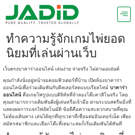
ทำความรู้จักเกมไพ่ยอด
นิยมที่เล่นผ่านเว็บ
เว็บตรงบาคาร่าออนไลน์ เล่นง่าย จ่ายจริง ไม่ผ่านเอเย่นต์
คุณกำลังนั่งอยู่หน้าจอคอมพิวเตอร์ที่บ้าน เปิดห้องบาคาร่า
ออนไลน์เพื่อร่วมเดิมพันกับดีลเลอร์สดแบบเรียลไทม์
บาคาร่า
ออนไลน์
คือเกมไพ่รูปแบบดิจิทัลที่จำลองโต๊ะคาสิโนจริง โดย
คุณสามารถวางเดิมพันฝั่งผู้เล่นหรือเจ้ามือ ผ่านระบบสตรีมมิ่งที่
แสดงผลการแจกไพ่อัตโนมัติ ข้อดีคือความสะดวกสบายที่คุณ
ไม่ต้องเดินทาง เล่นได้ทุกที่ทุกเวลาที่เชื่อมต่ออินเทอร์เน็ต เพียง
สมัครสมาชิกและเลือกโต๊ะที่เหมาะสมก็เริ่มเดิมพันได้ทันที