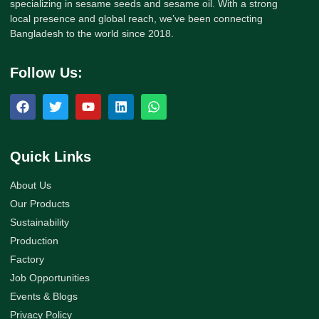
specializing in sesame seeds and sesame oil. With a strong
local presence and global reach, we’ve been connecting
Bangladesh to the world since 2018.
Follow Us:
Quick Links
About Us
Our Products
Sustainability
Production
Factory
Job Opportunities
Events & Blogs
Privacy Policy