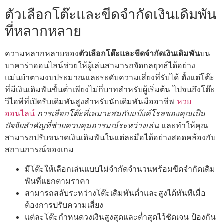
ตัวเลือกโต๊ะและขีดจำกัดเงินเดิมพัน
ที่หลากหลาย
ความหลากหลายของ
ตัวเลือกโต๊ะและขีดจำกัดเงินเดิมพัน
บน
บาคาร่าออนไลน์ช่วยให้ผู้เล่นสามารถจัดกลยุทธ์ได้อย่าง
แม่นยำตามงบประมาณและระดับความเสี่ยงที่รับได้ ตั้งแต่โต๊ะ
ที่มีเงินเดิมพันขั้นต่ำเพียงไม่กี่บาทสำหรับผู้เริ่มต้น ไปจนถึงโต๊ะ
วีไอพีที่เปิดรับเดิมพันสูงสำหรับนักเดิมพันมืออาชีพ
หวย
ออนไลน์
การเลือกโต๊ะที่เหมาะสมกับแบ๊งค์โรลของคุณเป็น
ปัจจัยสำคัญที่ช่วยควบคุมอารมณ์ระหว่างเล่น
และทำให้คุณ
สามารถปรับขนาดเงินเดิมพันในแต่ละมือได้อย่างสอดคล้องกับ
สถานการณ์ของเกม
มีโต๊ะให้เลือกเล่นแบบไม่จำกัดจำนวนพร้อมขีดจำกัดเดิม
พันที่แยกตามราคา
สามารถสลับระหว่างโต๊ะเดิมพันต่ำและสูงได้ทันทีเมื่อ
ต้องการปรับความเสี่ยง
แต่ละโต๊ะกำหนดวงเงินสูงสุดและต่ำสุดไว้ชัดเจน ป้องกัน