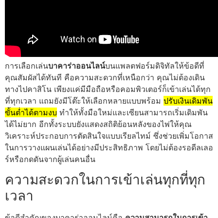
การเลือกเล่น
บาคาร่าออนไลน์
บนแพลตฟอร์มดิจิทัลให้ข้อดีที่
คุณสัมผัสได้ทันที คือความสะดวกที่เหนือกว่า คุณไม่ต้องเดิน
ทางไปคาสิโน เพียงแค่มีมือถือหรือคอมพิวเตอร์ก็เข้าเล่นได้ทุก
ที่ทุกเวลา แถมยังมีโต๊ะให้เลือกหลายแบบพร้อม
ปรับเงินเดิมพัน
ขั้นต่ำได้ตามงบ
ทำให้ทั้งมือใหม่และเซียนสามารถเริ่มเดิมพัน
ได้ไม่ยาก อีกทั้งระบบยังแสดงสถิติย้อนหลังของไพ่ให้คุณ
วิเคราะห์ประกอบการตัดสินใจแบบเรียลไทม์ ซึ่งช่วยเพิ่มโอกาส
ในการวางแผนเล่นได้อย่างมีประสิทธิภาพ โดยไม่ต้องรอดีลเลอ
ร์หรือกดดันจากผู้เล่นคนอื่น
ความสะดวกในการเข้าเล่นทุกที่ทุก
เวลา
ข้อดีสำคัญของบาคาร่าออนไลน์คือ
ความสามารถในการเข้า