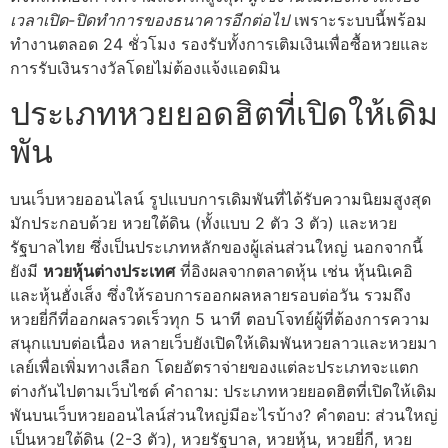
เวลาเปิด-ปิดทำการของธนาคารอีกต่อไป
เพราะระบบนี้พร้อม
ทำงานตลอด 24 ชั่วโมง รองรับทั้งการเติมเงินเพื่อซื้อหวยและ
การรับเงินรางวัลโดยไม่ต้องแจ้งแอดมิน
ประเภทหวยยอดฮิตที่เปิดให้เดิม
พัน
บนเว็บหวยออนไลน์ รูปแบบการเดิมพันที่ได้รับความนิยมสูงสุด
มักประกอบด้วย หวยใต้ดิน (ทั้งแบบ 2 ตัว 3 ตัว) และหวย
รัฐบาลไทย ซึ่งเป็นประเภทหลักของผู้เล่นส่วนใหญ่ นอกจากนี้
ยังมี
หวยหุ้นต่างประเทศ
ที่อิงผลจากตลาดหุ้น เช่น หุ้นนิเคอิ
และหุ้นฮั่งเส็ง ซึ่งให้รอบการออกผลหลายรอบต่อวัน รวมถึง
หวยยี่กีที่ออกผลรวดเร็วทุก 5 นาที ตอบโจทย์ผู้ที่ต้องการความ
สนุกแบบต่อเนื่อง หลายเว็บยังเปิดให้เดิมพันหวยลาวและหวยมา
เลย์เพื่อเพิ่มทางเลือก โดยอัตราจ่ายของแต่ละประเภทจะแตก
ต่างกันไปตามเว็บไซต์ คำถาม: ประเภทหวยยอดฮิตที่เปิดให้เดิม
พันบนเว็บหวยออนไลน์ส่วนใหญ่มีอะไรบ้าง? คำตอบ: ส่วนใหญ่
เป็นหวยใต้ดิน (2-3 ตัว), หวยรัฐบาล, หวยหุ้น, หวยยี่กี, หวย