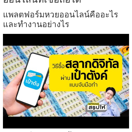
แพลตฟอร์มหวยออนไลน์คืออะไร
และทำงานอย่างไร