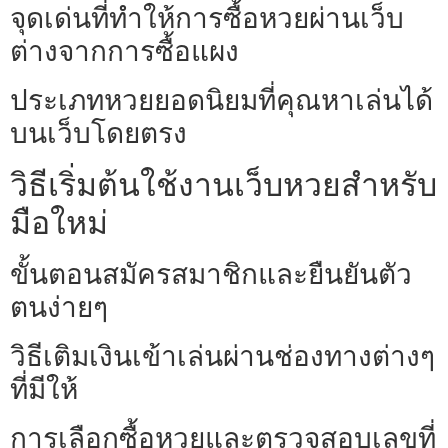
จุดเด่นที่ทำให้การซื้อหวยผ่านเว็บ
ต่างจากการซื้อแผง
ประเภทหวยยอดนิยมที่คุณหาเล่นได้
บนเว็บโดยตรง
วิธีเริ่มต้นใช้งานเว็บหวยสำหรับ
มือใหม่
ขั้นตอนสมัครสมาชิกและยืนยันตัว
ตนง่ายๆ
วิธีเติมเงินเข้าเล่นผ่านช่องทางต่างๆ
ที่มีให้
การเลือกซื้อหวยและตรวจสอบเลขที่