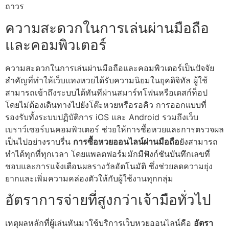
ถาวร
ความสะดวกในการเล่นผ่านมือถือ
และคอมพิวเตอร์
ความสะดวกในการเล่นผ่านมือถือและคอมพิวเตอร์เป็นปัจจัย
สำคัญที่ทำให้เว็บแทงหวยได้รับความนิยมในยุคดิจิทัล ผู้ใช้
สามารถเข้าถึงระบบได้ทันทีผ่านสมาร์ทโฟนหรือเดสก์ท็อป
โดยไม่ต้องเดินทางไปยังโต๊ะหวยหรือรอคิว การออกแบบที่
รองรับทั้งระบบปฏิบัติการ iOS และ Android รวมถึงเว็บ
เบราว์เซอร์บนคอมพิวเตอร์ ช่วยให้การซื้อหวยและการตรวจผล
เป็นไปอย่างราบรื่น
การซื้อหวยออนไลน์ผ่านมือถือ
ยังสามารถ
ทำได้ทุกที่ทุกเวลา โดยแพลตฟอร์มมักมีฟังก์ชันบันทึกเลขที่
ชอบและการแจ้งเตือนผลรางวัลอัตโนมัติ ซึ่งช่วยลดความยุ่ง
ยากและเพิ่มความคล่องตัวให้กับผู้ใช้งานทุกกลุ่ม
อัตราการจ่ายที่สูงกว่าเจ้ามือทั่วไป
เหตุผลหลักที่ผู้เล่นหันมาใช้บริการเว็บหวยออนไลน์คือ
อัตรา