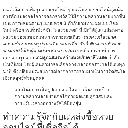
แนวโน้มการเพิ่มรูปแบบเกมใหม่ ๆ บนเว็บหวยออนไลน์มุ่งเน้น
การดัดแปลงกลไกการออกรางวัลให้มีความหลากหลายมากขึ้น
เช่น การผสมผสานรูปแบบหวย 3 ตัวกับเกมทายผลแบบเรียล
ไทม์ หรือการเพิ่มฟังก์ชัน “ผลรวมเลข” ที่เปิดให้ผู้เล่นเลือกทาย
ผลรวมของเลขชุดแทนการทายเลขเดี่ยว
แนวทางนี้ช่วยลด
ความซ้ำซากของรูปแบบเดิม ขณะเดียวกันก็เพิ่มความท้าทาย
ทางสถิติให้กับผู้เล่นที่ชื่นชอบการวิเคราะห์
นอกจากนี้ การ
ออกแบบรูปแบบ
เกมลูกผสมระหว่างหวยกับคาสิโนสด
กำลัง
เป็นที่นิยม โดยผู้เล่นสามารถเลือกช่วงเวลาออกรางวัลได้เองทุก
นาที ซึ่งเปลี่ยนประสบการณ์จากการรอรอบมาเป็นการตัดสินใจ
เชิงกลยุทธ์ส่วนบุคคล
แนวโน้มการเพิ่มรูปแบบเกมใหม่ ๆ เน้นการสร้าง
ความหลากหลายผ่านกลไกทายผลแบบลูกผสมและ
การปรับเวลาออกรางวัลให้ยืดหยุ่น
ทำความรู้จักกับแหล่งซื้อหวย
ออนไลน์ที่เชื่อถือได้