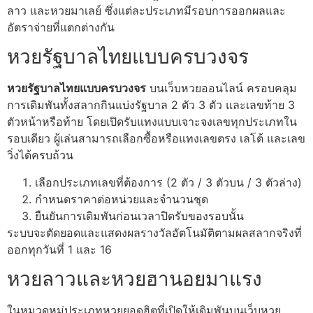
ลาว และหวยมาเลย์ ซึ่งแต่ละประเภทมีรอบการออกผลและ
อัตราจ่ายที่แตกต่างกัน
หวยรัฐบาลไทยแบบครบวงจร
หวยรัฐบาลไทยแบบครบวงจร
บนเว็บหวยออนไลน์ ครอบคลุม
การเดิมพันทั้งสลากกินแบ่งรัฐบาล 2 ตัว 3 ตัว และเลขท้าย 3
ตัวหน้าหรือท้าย โดยเปิดรับแทงแบบเจาะจงเลขทุกประเภทใน
รอบเดียว ผู้เล่นสามารถเลือกซื้อหรือแทงเลขตรง เลโต้ และเลข
วิ่งได้ครบถ้วน
เลือกประเภทเลขที่ต้องการ (2 ตัว / 3 ตัวบน / 3 ตัวล่าง)
กำหนดราคาต่อหน่วยและจำนวนชุด
ยืนยันการเดิมพันก่อนเวลาปิดรับของรอบนั้น
ระบบจะตัดยอดและแสดงผลรางวัลอัตโนมัติตามผลสลากจริงที่
ออกทุกวันที่ 1 และ 16
หวยลาวและหวยฮานอยมาแรง
ในหมวดหมู่ประเภทหวยยอดฮิตที่เปิดให้เดิมพันบนเว็บหวย