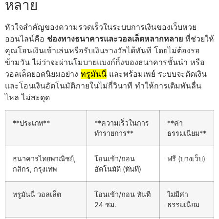
หลาย
หัวใจสำคัญของความรวดเร็วในระบบการเงินของเว็บหวย
ออนไลน์คือ
ช่องทางธนาคารและวอลเล็ตหลากหลาย
ที่ช่วยให้
คุณโอนเงินเข้าเล่นหรือรับเงินรางวัลได้ทันที โดยไม่ต้องรอ
ข้ามวัน ไม่ว่าจะผ่านโมบายแบงก์กิ้งของธนาคารชั้นนำ หรือ
วอลเล็ตยอดนิยมอย่าง
ทรูมันนี่
และพร้อมเพย์ ระบบจะตัดเงิน
และโอนเงินอัตโนมัติภายในไม่กี่วินาที ทำให้การเดิมพันลื่น
ไหล ไม่สะดุด
**ประเภท**
**ความเร็วในการ
**ค่า
ทำรายการ**
ธรรมเนียม**
ธนาคารไทยพาณิชย์,
โอนเข้า/ถอน
ฟรี (บางเว็บ)
กสิกร, กรุงเทพ
อัตโนมัติ (ทันที)
ทรูมันนี่ วอลเล็ต
โอนเข้า/ถอน ทันที
ไม่มีค่า
24 ชม.
ธรรมเนียม