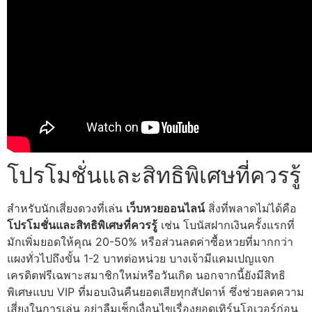
โปรโมชั่นและสิทธิพิเศษที่ควรรู้
สำหรับนักเสี่ยงดวงที่เล่น
เว็บหวยออนไลน์
สิ่งที่พลาดไม่ได้คือ
โปรโมชั่นและสิทธิพิเศษที่ควรรู้
เช่น โบนัสฝากเงินครั้งแรกที่
มักเพิ่มยอดให้คุณ 20-50% หรือส่วนลดค่าซื้อหวยที่มากกว่า
แผงทั่วไปถึงขั้น 1-2 บาทต่อหน่วย บางเจ้ามีแคมเปญแจก
เครดิตฟรีเฉพาะสมาชิกใหม่หรือวันเกิด นอกจากนี้ยังมีสิทธิ
พิเศษแบบ VIP ที่มอบเงินคืนยอดเสียทุกสัปดาห์ ซึ่งช่วยลดความ
เสี่ยงในการเล่น อย่าลืมเช็กเงื่อนไขเรื่องยอดเทิร์นโอเวอร์ก่อน