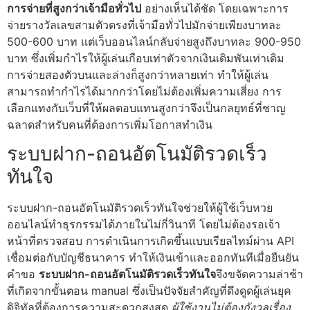
การจ่ายที่สูงกว่าเจ้ามือทั่วไป
อย่างเห็นได้ชัด โดยเฉพาะการ
จ่ายรางวัลเลขสามตัวตรงที่เจ้ามือทั่วไปมักจ่ายเพียงบาทละ
500-600 บาท แต่เว็บออนไลน์กลับจ่ายสูงถึงบาทละ 900-950
บาท ซึ่งเพิ่มกำไรให้ผู้เล่นเกือบเท่าตัวจากเงินเดิมพันเท่าเดิม
การจ่ายสองตัวบนและล่างก็สูงกว่าหลายเท่า ทำให้ผู้เล่น
สามารถทำกำไรได้มากกว่าโดยไม่ต้องเพิ่มความเสี่ยง การ
เลือกแทงกับเว็บที่ให้ผลตอบแทนสูงกว่าจึงเป็นกลยุทธ์ที่ชาญ
ฉลาดสำหรับคนที่ต้องการเพิ่มโอกาสทำเงิน
ระบบฝาก-ถอนอัตโนมัติรวดเร็ว
ทันใจ
ระบบฝาก-ถอนอัตโนมัติรวดเร็วทันใจช่วยให้ผู้ใช้เว็บหวย
ออนไลน์ทำธุรกรรมได้ภายในไม่กี่วินาที โดยไม่ต้องรอเจ้า
หน้าที่ตรวจสอบ การดำเนินการเกิดขึ้นแบบเรียลไทม์ผ่าน API
เชื่อมต่อกับบัญชีธนาคาร ทำให้เงินเข้าและออกทันทีเมื่อยืนยัน
คำขอ
ระบบฝาก-ถอนอัตโนมัติรวดเร็วทันใจ
จึงขจัดความล่าช้า
ที่เกิดจากขั้นตอน manual ซึ่งเป็นปัจจัยสำคัญที่ดึงดูดผู้เล่นยุค
ดิจิทัลที่ต้องการความสะดวกสูงสุด
ผู้ใช้งานไม่ต้องกังวลเรื่อง