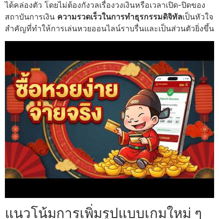
ได้คล่องตัว โดยไม่ต้องกังวลเรื่องวงเงินหรือเวลาเปิด-ปิดของ
สถาบันการเงิน
ความรวดเร็วในการทำธุรกรรมดิจิทัล
เป็นหัวใจ
สำคัญที่ทำให้การเล่นหวยออนไลน์ราบรื่นและเป็นส่วนตัวยิ่งขึ้น
แนวโน้มการเพิ่มรูปแบบเกมใหม่ ๆ