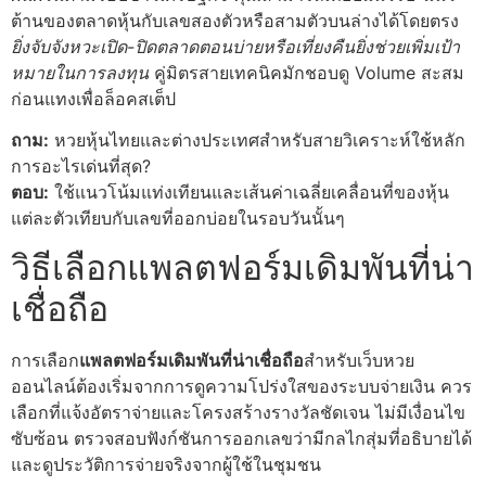
ต้านของตลาดหุ้นกับเลขสองตัวหรือสามตัวบนล่างได้โดยตรง
ยิ่งจับจังหวะเปิด-ปิดตลาดตอนบ่ายหรือเที่ยงคืนยิ่งช่วยเพิ่มเป้า
หมายในการลงทุน
คู่มิตรสายเทคนิคมักชอบดู Volume สะสม
ก่อนแทงเพื่อล็อคสเต็ป
ถาม:
หวยหุ้นไทยและต่างประเทศสำหรับสายวิเคราะห์ใช้หลัก
การอะไรเด่นที่สุด?
ตอบ:
ใช้แนวโน้มแท่งเทียนและเส้นค่าเฉลี่ยเคลื่อนที่ของหุ้น
แต่ละตัวเทียบกับเลขที่ออกบ่อยในรอบวันนั้นๆ
วิธีเลือกแพลตฟอร์มเดิมพันที่น่า
เชื่อถือ
การเลือก
แพลตฟอร์มเดิมพันที่น่าเชื่อถือ
สำหรับเว็บหวย
ออนไลน์ต้องเริ่มจากการดูความโปร่งใสของระบบจ่ายเงิน ควร
เลือกที่แจ้งอัตราจ่ายและโครงสร้างรางวัลชัดเจน ไม่มีเงื่อนไข
ซับซ้อน ตรวจสอบฟังก์ชันการออกเลขว่ามีกลไกสุ่มที่อธิบายได้
และดูประวัติการจ่ายจริงจากผู้ใช้ในชุมชน