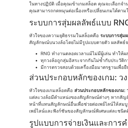
ในทางปฏิบัติ เมื่อคุณเข้าเกมสล็อต คุณจะเลือกจำน
คุณสามารถกดหมุนต่อเนื่องหรือเปลี่ยนเกมได้ตาม
ระบบการสุ่มผลลัพธ์แบบ RNG ท
หัวใจของความยุติธรรมในสล็อตคือ
ระบบการสุ่ม
สัญลักษณ์บนวงล้อโดยไม่มีรูปแบบตายตัว ผลลัพธ์จา
RNG ทำงานตลอดเวลาแม้ไม่มีผู้เล่น ทำให้ผล
ทุกวงล้อถูกสุ่มอิสระจากกันไม่ซ้ำกับประวัติ
มีการตรวจสอบด้วยเครื่องมือมาตรฐานเพื่อยืนย
ส่วนประกอบหลักของเกม: วงล
หัวใจของเกมสล็อตคือ
ส่วนประกอบหลักของเกม: วง
แต่ละวงล้อมีตำแหน่งของสัญลักษณ์ต่างๆ หากสัญลักษ
หน้าที่แทนสัญลักษณ์อื่นเพื่อช่วยต่อเพย์ไลน์ให้ส
เพย์ไลน์และฟังก์ชันของสัญลักษณ์พิเศษแต่ละชน
รูปแบบการจ่ายเงินและการคำ