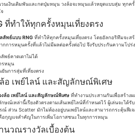
วนเงินเดิมพันและกดปุ่มหมุน วงล้อจะหมุนแล้วหยุดแบบสุ่ม ทุกครั้
ใจ
ี่ทำให้ทุกครั้งหมุนเที่ยงตรง
ผลลัพธ์แบบ RNG
ที่ทำให้ทุกครั้งหมุนเที่ยงตรง โดยอัลกอริทึมจะ
กการหมุนครั้งที่แล้วไม่มีผลต่อครั้งต่อไป จึงรับประกันความโปร่
ลัพธ์คาดเดาไม่ได้
การหมุน
ันการสุ่มที่เที่ยงตรง
้อ เพย์ไลน์ และสัญลักษณ์พิเศษ
ล้อ เพย์ไลน์ และสัญลักษณ์พิเศษ
ที่ทำงานประสานกันเพื่อสร้างผ
ณ์เหล่านี้เรียงตัวตรงตามเส้นเพย์ไลน์ที่กำหนดไว้ ผู้เล่นจะได้ร
มบูรณ์ ส่วน Scatter มักไม่ต้องอยู่บนเพย์ไลน์และสามารถกระตุ้นฟ
ิดคือกุญแจสำคัญในการเพิ่มโอกาสชนะในทุกการหมุน
นวณรางวัลเบื้องต้น