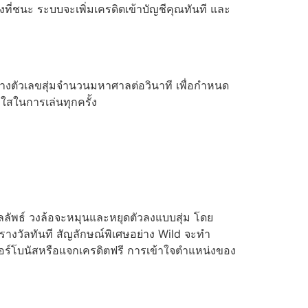
งที่ชนะ ระบบจะเพิ่มเครดิตเข้าบัญชีคุณทันที และ
สร้างตัวเลขสุ่มจำนวนมหาศาลต่อวินาที เพื่อกำหนด
งใสในการเล่นทุกครั้ง
ลลัพธ์ วงล้อจะหมุนและหยุดตัวลงแบบสุ่ม โดย
ับรางวัลทันที สัญลักษณ์พิเศษอย่าง Wild จะทำ
ีเจอร์โบนัสหรือแจกเครดิตฟรี การเข้าใจตำแหน่งของ