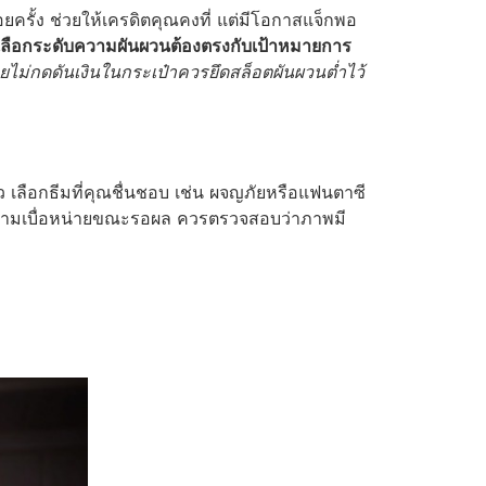
ครั้ง ช่วยให้เครดิตคุณคงที่ แต่มีโอกาสแจ็กพอ
ลือกระดับความผันผวนต้องตรงกับเป้าหมายการ
ดยไม่กดดันเงินในกระเป๋าควรยึดสล็อตผันผวนต่ำไว้
เลือกธีมที่คุณชื่นชอบ เช่น ผจญภัยหรือแฟนตาซี
วามเบื่อหน่ายขณะรอผล ควรตรวจสอบว่าภาพมี