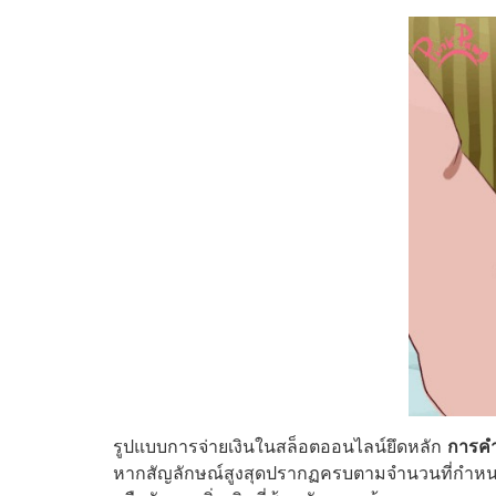
รูปแบบการจ่ายเงินในสล็อตออนไลน์ยึดหลัก
การคำ
หากสัญลักษณ์สูงสุดปรากฏครบตามจำนวนที่กำหนดใน