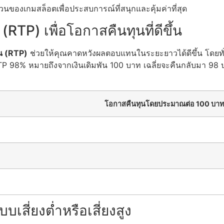
วนของเกมสล็อตเพื่อประสบการณ์ที่สนุกและคุ้มค่าที่สุด
(RTP) เพื่อโอกาสคืนทุนที่ดีขึ้น
ิน (RTP)
ช่วยให้คุณคาดหวังผลตอบแทนในระยะยาวได้ดีขึ้น โดยทั่ว
ต RTP 98% หมายถึงจากเงินเดิมพัน 100 บาท เฉลี่ยจะคืนกลับมา 
โอกาสคืนทุนโดยประมาณต่อ 100 บาท
สี่ยงต่ำหรือเสี่ยงสูง