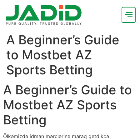
A Beginner’s Guide
to Mostbet AZ
Sports Betting
A Beginner’s Guide to
Mostbet AZ Sports
Betting
Ölkəmizdə idman mərclərinə maraq getdikcə