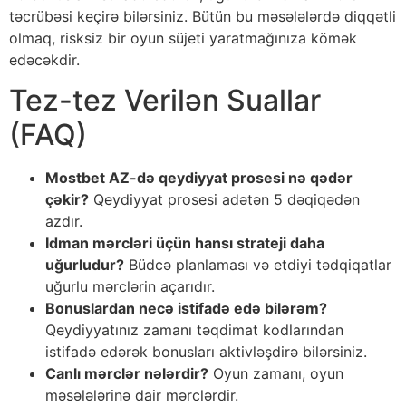
təcrübəsi keçirə bilərsiniz. Bütün bu məsələlərdə diqqətli
olmaq, risksiz bir oyun süjeti yaratmağınıza kömək
edəcəkdir.
Tez-tez Verilən Suallar
(FAQ)
Mostbet AZ-də qeydiyyat prosesi nə qədər
çəkir?
Qeydiyyat prosesi adətən 5 dəqiqədən
azdır.
Idman mərcləri üçün hansı strateji daha
uğurludur?
Büdcə planlaması və etdiyi tədqiqatlar
uğurlu mərclərin açarıdır.
Bonuslardan necə istifadə edə bilərəm?
Qeydiyyatınız zamanı təqdimat kodlarından
istifadə edərək bonusları aktivləşdirə bilərsiniz.
Canlı mərclər nələrdir?
Oyun zamanı, oyun
məsələlərinə dair mərclərdir.