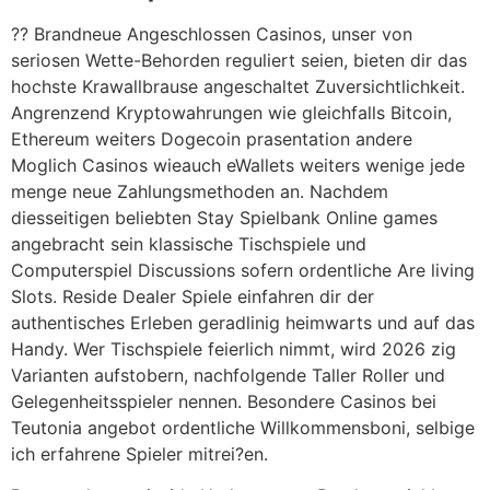
?? Brandneue Angeschlossen Casinos, unser von
seriosen Wette-Behorden reguliert seien, bieten dir das
hochste Krawallbrause angeschaltet Zuversichtlichkeit.
Angrenzend Kryptowahrungen wie gleichfalls Bitcoin,
Ethereum weiters Dogecoin prasentation andere
Moglich Casinos wieauch eWallets weiters wenige jede
menge neue Zahlungsmethoden an. Nachdem
diesseitigen beliebten Stay Spielbank Online games
angebracht sein klassische Tischspiele und
Computerspiel Discussions sofern ordentliche Are living
Slots. Reside Dealer Spiele einfahren dir der
authentisches Erleben geradlinig heimwarts und auf das
Handy. Wer Tischspiele feierlich nimmt, wird 2026 zig
Varianten aufstobern, nachfolgende Taller Roller und
Gelegenheitsspieler nennen. Besondere Casinos bei
Teutonia angebot ordentliche Willkommensboni, selbige
ich erfahrene Spieler mitrei?en.