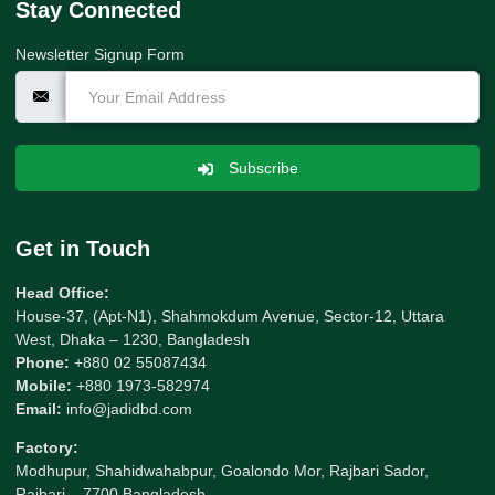
Stay Connected
Newsletter Signup Form
Subscribe
Get in Touch
Head Office:
House-37, (Apt-N1), Shahmokdum Avenue, Sector-12, Uttara
West, Dhaka – 1230, Bangladesh
Phone:
+880 02 55087434
Mobile:
+880 1973-582974
Email:
info@jadidbd.com
Factory:
Modhupur, Shahidwahabpur, Goalondo Mor, Rajbari Sador,
Rajbari – 7700 Bangladesh