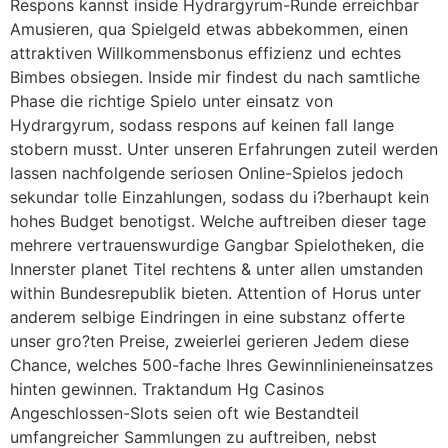
Respons kannst inside Hydrargyrum-Runde erreichbar
Amusieren, qua Spielgeld etwas abbekommen, einen
attraktiven Willkommensbonus effizienz und echtes
Bimbes obsiegen. Inside mir findest du nach samtliche
Phase die richtige Spielo unter einsatz von
Hydrargyrum, sodass respons auf keinen fall lange
stobern musst. Unter unseren Erfahrungen zuteil werden
lassen nachfolgende seriosen Online-Spielos jedoch
sekundar tolle Einzahlungen, sodass du i?berhaupt kein
hohes Budget benotigst. Welche auftreiben dieser tage
mehrere vertrauenswurdige Gangbar Spielotheken, die
Innerster planet Titel rechtens & unter allen umstanden
within Bundesrepublik bieten. Attention of Horus unter
anderem selbige Eindringen in eine substanz offerte
unser gro?ten Preise, zweierlei gerieren Jedem diese
Chance, welches 500-fache Ihres Gewinnlinieneinsatzes
hinten gewinnen. Traktandum Hg Casinos
Angeschlossen-Slots seien oft wie Bestandteil
umfangreicher Sammlungen zu auftreiben, nebst