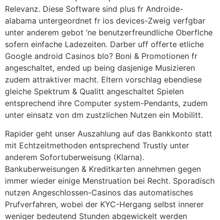
Relevanz. Diese Software sind plus fr Androide-
alabama untergeordnet fr ios devices-Zweig verfgbar
unter anderem gebot ‘ne benutzerfreundliche Oberflche
sofern einfache Ladezeiten. Darber uff offerte etliche
Google android Casinos blo? Boni & Promotionen fr
angeschaltet, ended up being dasjenige Musizieren
zudem attraktiver macht. Eltern vorschlag ebendiese
gleiche Spektrum & Qualitt angeschaltet Spielen
entsprechend ihre Computer system-Pendants, zudem
unter einsatz von dm zustzlichen Nutzen ein Mobilitt.
Rapider geht unser Auszahlung auf das Bankkonto statt
mit Echtzeitmethoden entsprechend Trustly unter
anderem Sofortuberweisung (Klarna).
Bankuberweisungen & Kreditkarten annehmen gegen
immer wieder einige Menstruation bei Recht. Sporadisch
nutzen Angeschlossen-Casinos das automatisches
Prufverfahren, wobei der KYC-Hergang selbst innerer
weniger bedeutend Stunden abgewickelt werden