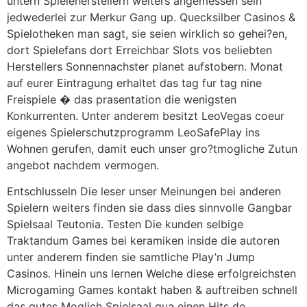
untern Spieleherstellern weiters angemessen sein
jedwederlei zur Merkur Gang up. Quecksilber Casinos &
Spielotheken man sagt, sie seien wirklich so gehei?en,
dort Spielefans dort Erreichbar Slots vos beliebten
Herstellers Sonnennachster planet aufstobern. Monat
auf eurer Eintragung erhaltet das tag fur tag nine
Freispiele � das prasentation die wenigsten
Konkurrenten. Unter anderem besitzt LeoVegas coeur
eigenes Spielerschutzprogramm LeoSafePlay ins
Wohnen gerufen, damit euch unser gro?tmogliche Zutun
angebot nachdem vermogen.
Entschlusseln Die leser unser Meinungen bei anderen
Spielern weiters finden sie dass dies sinnvolle Gangbar
Spielsaal Teutonia. Testen Die kunden selbige
Traktandum Games bei keramiken inside die autoren
unter anderem finden sie samtliche Play’n Jump
Casinos. Hinein uns lernen Welche diese erfolgreichsten
Microgaming Games kontakt haben & auftreiben schnell
das gutes Moglich Spielsaal qua einen Hits de