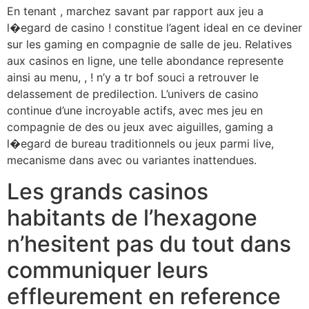
En tenant , marchez savant par rapport aux jeu a
l�egard de casino ! constitue l’agent ideal en ce deviner
sur les gaming en compagnie de salle de jeu. Relatives
aux casinos en ligne, une telle abondance represente
ainsi au menu, , ! n’y a tr bof souci a retrouver le
delassement de predilection. L’univers de casino
continue d’une incroyable actifs, avec mes jeu en
compagnie de des ou jeux avec aiguilles, gaming a
l�egard de bureau traditionnels ou jeux parmi live,
mecanisme dans avec ou variantes inattendues.
Les grands casinos
habitants de l’hexagone
n’hesitent pas du tout dans
communiquer leurs
effleurement en reference