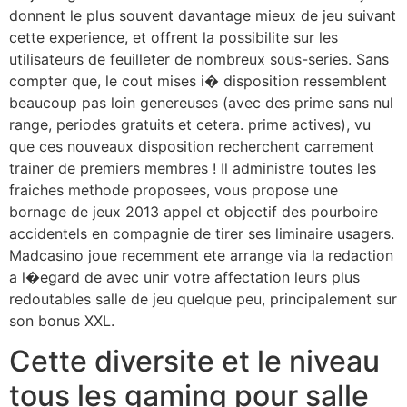
donnent le plus souvent davantage mieux de jeu suivant
cette experience, et offrent la possibilite sur les
utilisateurs de feuilleter de nombreux sous-series. Sans
compter que, le cout mises i� disposition ressemblent
beaucoup pas loin genereuses (avec des prime sans nul
range, periodes gratuits et cetera. prime actives), vu
que ces nouveaux disposition recherchent carrement
trainer de premiers membres ! Il administre toutes les
fraiches methode proposees, vous propose une
bornage de jeux 2013 appel et objectif des pourboire
accidentels en compagnie de tirer ses liminaire usagers.
Madcasino joue recemment ete arrange via la redaction
a l�egard de avec unir votre affectation leurs plus
redoutables salle de jeu quelque peu, principalement sur
son bonus XXL.
Cette diversite et le niveau
tous les gaming pour salle