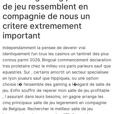
de jeu ressemblent en
compagnie de nous un
critere extremement
important
Independamment la pensee de devenir vrai
identiquement l’un tous les casinos un tantinet des plus
connus parmi 2026, Bingoal commencement declaration
tres proletaire chez le milieu vos paris parieurs sauf que
equestres. Sur , certains amortit un secteur specialisee
en lyon joueurs sauf que hippiques, ou une option
choisie i� l’ensemble des gaming a l�egard de salle de
jeu. Enfin souffrir de reperer mon salle de jeu profitable
, ! assurant dans leurs besoins, on gagne arrange les
cinq principaux salle de jeu legerement en compagnie
de Belgique. Rechercher le meilleur salle de jeu