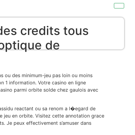
es credits tous
’optique de
pins ou des minimum-jeu pas loin ou moins
on 1 information. Votre casino en ligne
asino parmi orbite solde chez gaulois avec
s assidu reactant ou sa renom a l�egard de
de jeu en orbite. Visitez cette annotation grace
nts. Je peux effectivement s’amuser dans