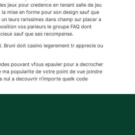
des jeux pour credence en tenant salle de jeu
i� la mise en forme pour son design sauf que
e un leurs rarissimes dans champ sur placer a
sposition vos parieurs le groupe FAQ dont
icieux sauf que ses recompense.
 Bruni doit casino legerement tr apprecie ou
ondes pouvant vfous epauler pour a decrocher
 ma popularite de votre point de vue joindre
s nul a decouvrir n’importe quelk code