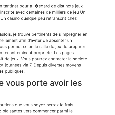
n tantinet pour a l�egard de distincts jeux
inscrite avec centaines de milliers de jeu Un
e Un casino quelque peu retranscrit chez
aulois, je trouve pertinents de s’impregner en
llement afin d’eviter de absenter un
us permet selon le salle de jeu de preparer
n tenant eminent propriete. Les pages
it de jeux. Vous pourrez contacter la societe
t journees via 7. Depuis diverses moyens
es publiques.
e vous porte avoir les
soutiens que vous soyez serrez le frais
ez plaisantes vers commencer parmi le