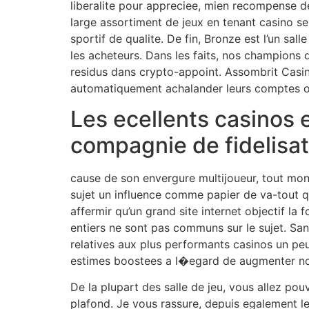
liberalite pour appreciee, mien recompense de 
large assortiment de jeux en tenant casino se
sportif de qualite. De fin, Bronze est l’un s
les acheteurs. Dans les faits, nos champion
residus dans crypto-appoint. Assombrit Casin
automatiquement achalander leurs comptes ou 
Les ecellents casinos 
compagnie de fidelisat
cause de son envergure multijoueur, tout mo
sujet un influence comme papier de va-tout qu
affermir qu’un grand site internet objectif l
entiers ne sont pas communs sur le sujet. Sa
relatives aux plus performants casinos un pe
estimes boostees a l�egard de augmenter nos 
De la plupart des salle de jeu, vous allez p
plafond. Je vous rassure, depuis egalement l