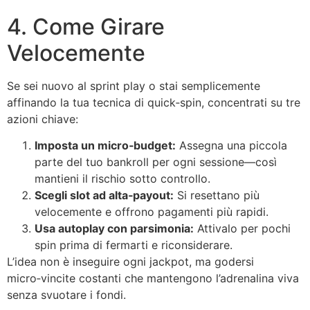
4. Come Girare
Velocemente
Se sei nuovo al sprint play o stai semplicemente
affinando la tua tecnica di quick‑spin, concentrati su tre
azioni chiave:
Imposta un micro‑budget:
Assegna una piccola
parte del tuo bankroll per ogni sessione—così
mantieni il rischio sotto controllo.
Scegli slot ad alta‑payout:
Si resettano più
velocemente e offrono pagamenti più rapidi.
Usa autoplay con parsimonia:
Attivalo per pochi
spin prima di fermarti e riconsiderare.
L’idea non è inseguire ogni jackpot, ma godersi
micro‑vincite costanti che mantengono l’adrenalina viva
senza svuotare i fondi.