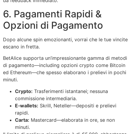
da feedback immediato.
6. Pagamenti Rapidi &
Opzioni di Pagamento
Dopo alcune spin emozionanti, vorrai che le tue vincite
escano in fretta.
BetAlice supporta un’impressionante gamma di metodi
di pagamento—including opzioni crypto come Bitcoin
ed Ethereum—che spesso elaborano i prelievi in pochi
minuti.
Crypto:
Trasferimenti istantanei; nessuna
commissione intermediaria.
E‑wallets:
Skrill, Neteller—depositi e prelievi
rapidi.
Carta:
Mastercard—elaborata in ore, se non
minuti.