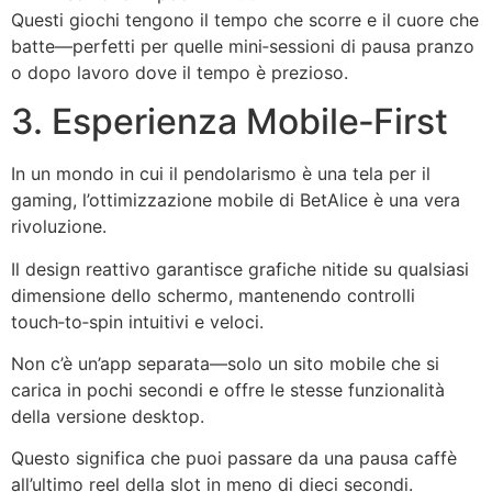
Questi giochi tengono il tempo che scorre e il cuore che
batte—perfetti per quelle mini‑sessioni di pausa pranzo
o dopo lavoro dove il tempo è prezioso.
3. Esperienza Mobile‑First
In un mondo in cui il pendolarismo è una tela per il
gaming, l’ottimizzazione mobile di BetAlice è una vera
rivoluzione.
Il design reattivo garantisce grafiche nitide su qualsiasi
dimensione dello schermo, mantenendo controlli
touch‑to‑spin intuitivi e veloci.
Non c’è un’app separata—solo un sito mobile che si
carica in pochi secondi e offre le stesse funzionalità
della versione desktop.
Questo significa che puoi passare da una pausa caffè
all’ultimo reel della slot in meno di dieci secondi.