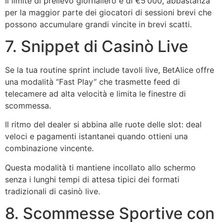
Il limite di prelievo giornaliero è di €5 000, abbastanza
per la maggior parte dei giocatori di sessioni brevi che
possono accumulare grandi vincite in brevi scatti.
7. Snippet di Casinò Live
Se la tua routine sprint include tavoli live, BetAlice offre
una modalità “Fast Play” che trasmette feed di
telecamere ad alta velocità e limita le finestre di
scommessa.
Il ritmo del dealer si abbina alle ruote delle slot: deal
veloci e pagamenti istantanei quando ottieni una
combinazione vincente.
Questa modalità ti mantiene incollato allo schermo
senza i lunghi tempi di attesa tipici dei formati
tradizionali di casinò live.
8. Scommesse Sportive con