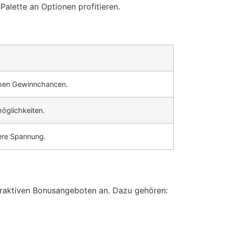
alette an Optionen profitieren.
ohen Gewinnchancen.
öglichkeiten.
ere Spannung.
ttraktiven Bonusangeboten an. Dazu gehören: