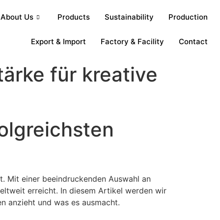
About Us
Products
Sustainability
Production
Export & Import
Factory & Facility
Contact
ärke für kreative
olgreichsten
t. Mit einer beeindruckenden Auswahl an
ltweit erreicht. In diesem Artikel werden wir
en anzieht und was es ausmacht.