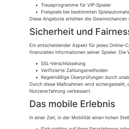
Treueprogramme für VIP-Spieler
Freispiele bei bestimmten Spielautomat
Diese Angebote erhöhen die Gewinnchancen de
Sicherheit und Fairnes
Ein entscheidender Aspekt für jedes Online-Ca
finanziellen Informationen seiner Spieler. Di
SSL-Verschlüsselung
Verifizierte Zahlungsmethoden
Regelmäßige Überprüfungen durch unab
Durch diese Maßnahmen wird sichergestellt, d
Nutzererfahrung verbessert.
Das mobile Erlebnis
In einer Zeit, in der Mobilität einen hohen Ste
Sich nahtlos auf ihren Smartphones ode