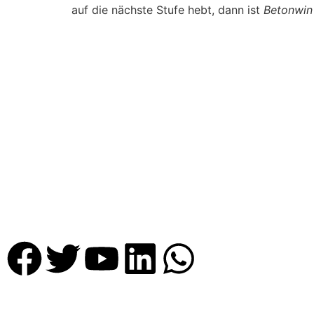
auf die nächste Stufe hebt, dann ist
Betonwin