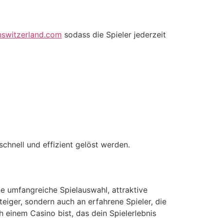
nswitzerland.com
sodass die Spieler jederzeit
schnell und effizient gelöst werden.
e umfangreiche Spielauswahl, attraktive
eiger, sondern auch an erfahrene Spieler, die
einem Casino bist, das dein Spielerlebnis