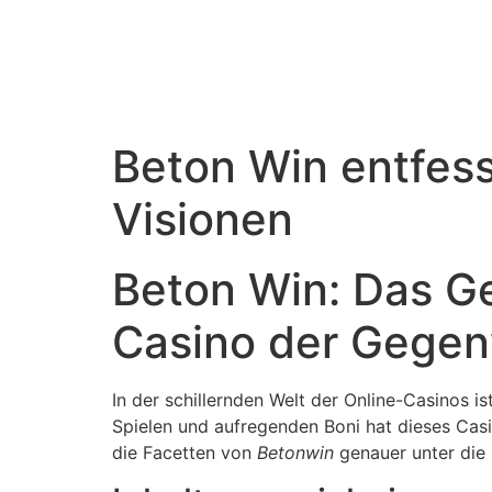
Beton Win entfess
Visionen
Beton Win: Das Ge
Casino der Gegen
In der schillernden Welt der Online-Casinos is
Spielen und aufregenden Boni hat dieses Casin
die Facetten von
Betonwin
genauer unter die