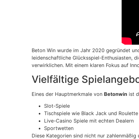
Beton Win wurde im Jahr 2020 gegründet und h
leidenschaftliche Glücksspiel-Enthusiasten, 
verwirklichen. Mit einem klaren Fokus auf In
Vielfältige Spielangeb
Eines der Hauptmerkmale von
Betonwin
ist d
Slot-Spiele
Tischspiele wie Black Jack und Roulette
Live-Casino Spiele mit echten Dealern
Sportwetten
Diese Kategorien sind nicht nur zahlenmäßig