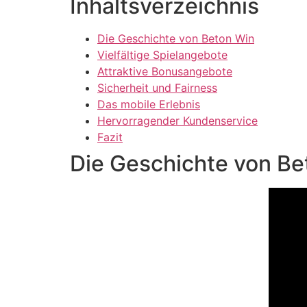
Inhaltsverzeichnis
Die Geschichte von Beton Win
Vielfältige Spielangebote
Attraktive Bonusangebote
Sicherheit und Fairness
Das mobile Erlebnis
Hervorragender Kundenservice
Fazit
Die Geschichte von Be