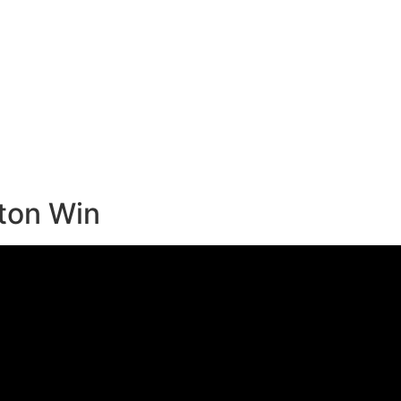
ton Win