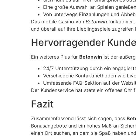
Eine große Auswahl an Spielen genieße
Von unterwegs Einzahlungen und Abheb
Das mobile Casino von
Betonwin
funktioniert
und überall auf ihre Lieblingsspiele zugreifen
Hervorragender Kunde
Ein weiteres Plus für
Betonwin
ist der außerg
24/7 Unterstützung durch ein engagier
Verschiedene Kontaktmethoden wie Live
Umfassende FAQ-Sektion auf der Websi
Der Kundenservice hat stets ein offenes Ohr f
Fazit
Zusammenfassend lässt sich sagen, dass
Bet
Bonusangebote und ein hohes Maß an Sicherheit
einen Ort suchen, an dem sie Spaß haben und 