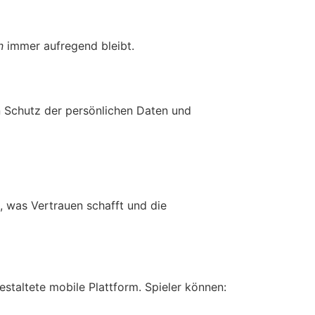
n
immer aufregend bleibt.
 Schutz der persönlichen Daten und
, was Vertrauen schafft und die
staltete mobile Plattform. Spieler können: