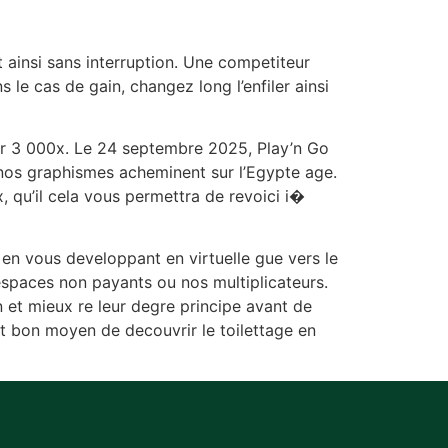
 ainsi sans interruption. Une competiteur
s le cas de gain, changez long l’enfiler ainsi
ur 3 000x. Le 24 septembre 2025, Play’n Go
i nos graphismes acheminent sur l’Egypte age.
 qu’il cela vous permettra de revoici i�
en vous developpant en virtuelle gue vers le
spaces non payants ou nos multiplicateurs.
 et mieux re leur degre principe avant de
t bon moyen de decouvrir le toilettage en