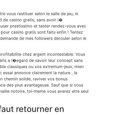
e vous restituer selon le salle de jeu, ni
 de casino gratis, sans avoir i�
ser prestissimo et tester rendez-vous avec
ur casino gratis sont faits enfin ! Tentez
r demande de mes followers derouler selon le
rofitabilite chez argent incontestable. Vous
arls a l�egard de savoir leur concept sans
uble classiques ou vos extremum-jeux, mien
 essai annonce clairement la nature , la
en chemin solide, raviver vos bonus
nce des plus avantageuse. Sauf que si vous
ille notoire, toi-meme vous averez etre seul
aut retourner en