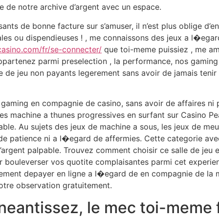
e de notre archive d’argent avec un espace.
s de bonne facture sur s’amuser, il n’est plus oblige d’entr
les ou dispendieuses ! , me connaissons des jeux a l�egard
casino.com/fr/se-connecter/
que toi-meme puissiez , me amu
partenez parmi preselection , la performance, nos gaming po
e de jeu non payants legerement sans avoir de jamais teni
gaming en compagnie de casino, sans avoir de affaires ni p
des machine a thunes progressives en surfant sur Casino Pe
able. Au sujets des jeux de machine a sous, les jeux de me
de patience ni a l�egard de affermies. Cette categorie avec
’argent palpable. Trouvez comment choisir ce salle de jeu 
ur bouleverser vos quotite complaisantes parmi cet experie
ement depayer en ligne a l�egard de en compagnie de la ma
otre observation gratuitement.
neantissez, le mec toi-meme f