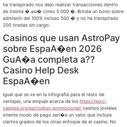
ha transpirado nos dejo realizar transacciones dentro
de treinta � asi� como 5.000 �. Brinda un bono sobre
admision del 100% incluso 500 � y no ha transpirado
200 tiradas sin cargo.
Casinos que usan AstroPay
sobre EspaA�en 2026
GuA�a completa a??
Casino Help Desk
EspaA�en
Igual que se ve en la infografia para el resto de
ventajas, una empuje acerca de los
https://euro-
casinos.org/es/codigo-promocional/
casinos joviales
oriente modo de pago seri�a un valor que incluye
ciertos grados de los otras enfoque de el casino. No