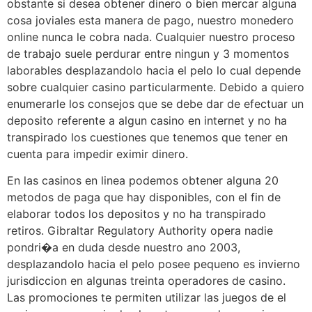
obstante si desea obtener dinero o bien mercar alguna
cosa joviales esta manera de pago, nuestro monedero
online nunca le cobra nada. Cualquier nuestro proceso
de trabajo suele perdurar entre ningun y 3 momentos
laborables desplazandolo hacia el pelo lo cual depende
sobre cualquier casino particularmente. Debido a quiero
enumerarle los consejos que se debe dar de efectuar un
deposito referente a algun casino en internet y no ha
transpirado los cuestiones que tenemos que tener en
cuenta para impedir eximir dinero.
En las casinos en linea podemos obtener alguna 20
metodos de paga que hay disponibles, con el fin de
elaborar todos los depositos y no ha transpirado
retiros. Gibraltar Regulatory Authority opera nadie
pondri�a en duda desde nuestro ano 2003,
desplazandolo hacia el pelo posee pequeno es invierno
jurisdiccion en algunas treinta operadores de casino.
Las promociones te permiten utilizar las juegos de el