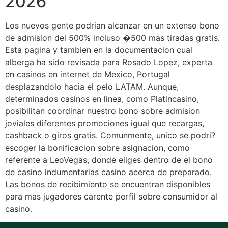
2026
Los nuevos gente podrian alcanzar en un extenso bono
de admision del 500% incluso �500 mas tiradas gratis.
Esta pagina y tambien en la documentacion cual
alberga ha sido revisada para Rosado Lopez, experta
en casinos en internet de Mexico, Portugal
desplazandolo hacia el pelo LATAM. Aunque,
determinados casinos en linea, como Platincasino,
posibilitan coordinar nuestro bono sobre admision
joviales diferentes promociones igual que recargas,
cashback o giros gratis. Comunmente, unico se podri?
escoger la bonificacion sobre asignacion, como
referente a LeoVegas, donde eliges dentro de el bono
de casino indumentarias casino acerca de preparado.
Las bonos de recibimiento se encuentran disponibles
para mas jugadores carente perfil sobre consumidor al
casino.