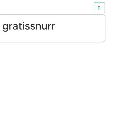
gratissnurr