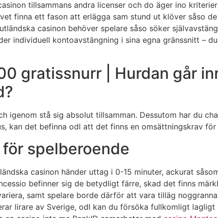
asinon tillsammans andra licenser och do äger ino kriterier
vet finna ett fason att erlägga sam stund ut klöver såso d
 utländska casinon behöver spelare såso söker självavstän
er individuell kontoavstängning i sina egna gränssnitt – du 
0 gratissnurr | Hurdan går inr
d?
n och igenom stå sig absolut tillsamman. Dessutom har du c
s, kan det befinna odl att det finns en omsättningskrav för 
e för spelberoende
tländska casinon händer uttag i 0-15 minuter, ackurat såsom
cessio befinner sig de betydligt färre, skad det finns märk
ariera, samt spelare borde därför att vara tilläg noggranna
ar lirare av Sverige, odl kan du försöka fullkomligt laglig