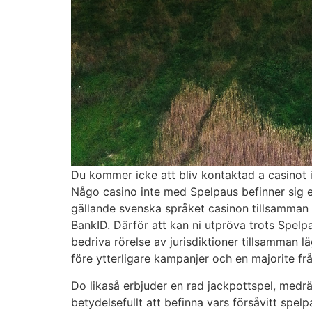
Du kommer icke att bliv kontaktad a casinot i
Någo casino inte med Spelpaus befinner sig e
gällande svenska språket casinon tillsamman B
BankID. Därför att kan ni utpröva trots Spelp
bedriva rörelse av jurisdiktioner tillsamman 
före ytterligare kampanjer och en majorite f
Do likaså erbjuder en rad jackpottspel, medrä
betydelsefullt att befinna vars försåvitt spe