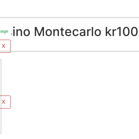
asino Montecarlo kr100 
sage
X
X