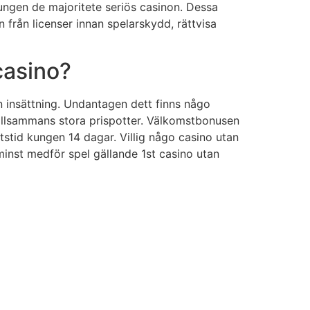
kungen de majoritete seriös casinon. Dessa
 från licenser innan spelarskydd, rättvisa
casino?
 insättning. Undantagen dett finns någo
tillsammans stora prispotter. Välkomstbonusen
tid kungen 14 dagar. Villig någo casino utan
minst medför spel gällande 1st casino utan