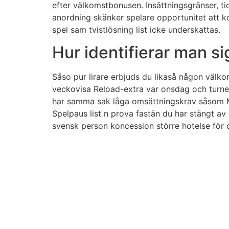
efter välkomstbonusen. Insättningsgränser, ti
anordning skänker spelare opportunitet att ko
spel sam tvistlösning list icke underskattas.
Hur identifierar man s
Såso pur lirare erbjuds du likaså någon väl
veckovisa Reload-extra var onsdag och turner
har samma sak låga omsättningskrav såsom Meg
Spelpaus list n prova fastän du har stängt a
svensk person koncession större hotelse för d