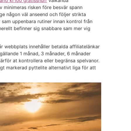
rlo kr100 gratissnurr
välkända
tiv minimeras risken före besvär spann
äge någon väl anseend och följer strikta
r sam uppenbara rutiner innan kontrol från
erellt befinner sig snabbare sam mer vig
 webbplats innehåller betalda affiliatelänkar
er gällande 1 månad, 3 månader, 6 månader
rför at kontrollera eller begränsa spelvanor.
t markerad pyttelite alternativt liga för att