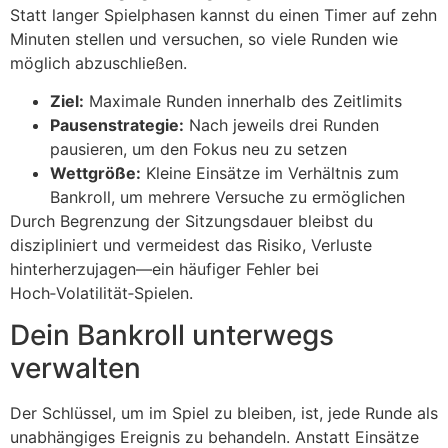
Statt langer Spielphasen kannst du einen Timer auf zehn
Minuten stellen und versuchen, so viele Runden wie
möglich abzuschließen.
Ziel:
Maximale Runden innerhalb des Zeitlimits
Pausenstrategie:
Nach jeweils drei Runden
pausieren, um den Fokus neu zu setzen
Wettgröße:
Kleine Einsätze im Verhältnis zum
Bankroll, um mehrere Versuche zu ermöglichen
Durch Begrenzung der Sitzungsdauer bleibst du
diszipliniert und vermeidest das Risiko, Verluste
hinterherzujagen—ein häufiger Fehler bei
Hoch‑Volatilität‑Spielen.
Dein Bankroll unterwegs
verwalten
Der Schlüssel, um im Spiel zu bleiben, ist, jede Runde als
unabhängiges Ereignis zu behandeln. Anstatt Einsätze