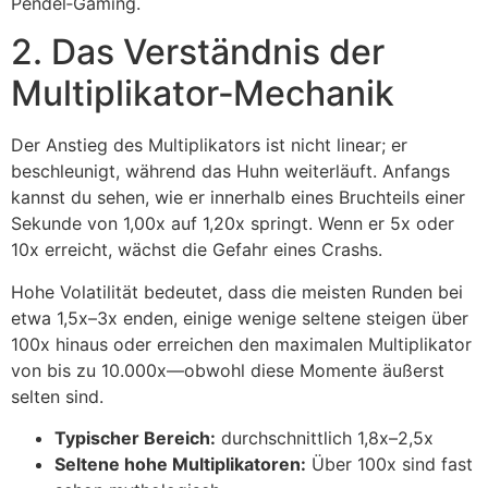
Pendel‑Gaming.
2. Das Verständnis der
Multiplikator‑Mechanik
Der Anstieg des Multiplikators ist nicht linear; er
beschleunigt, während das Huhn weiterläuft. Anfangs
kannst du sehen, wie er innerhalb eines Bruchteils einer
Sekunde von 1,00x auf 1,20x springt. Wenn er 5x oder
10x erreicht, wächst die Gefahr eines Crashs.
Hohe Volatilität bedeutet, dass die meisten Runden bei
etwa 1,5x–3x enden, einige wenige seltene steigen über
100x hinaus oder erreichen den maximalen Multiplikator
von bis zu 10.000x—obwohl diese Momente äußerst
selten sind.
Typischer Bereich:
durchschnittlich 1,8x–2,5x
Seltene hohe Multiplikatoren:
Über 100x sind fast