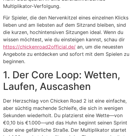
Multiplikator‑Verfolgung.
Für Spieler, die den Nervenkitzel eines einzelnen Klicks
lieben und am liebsten auf dem Sitzrand bleiben, sind
die kurzen, hochintensiven Sitzungen ideal. Wenn du
wissen möchtest, wie du einsteigen kannst, schau dir
https://chickenroad2official.de/
an, um die neuesten
Angebote zu entdecken und sofort mit dem Spielen zu
beginnen.
1. Der Core Loop: Wetten,
Laufen, Auscashen
Der Herzschlag von Chicken Road 2 ist eine einfache,
aber süchtig machende Schleife, die sich in wenigen
Sekunden wiederholt. Du platzierst eine Wette—von
€0,10 bis €1.000—und das Huhn beginnt seinen Sprint
über eine gefährliche Straße. Der Multiplikator startet