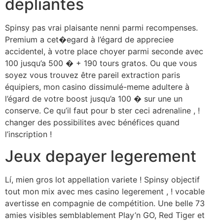
dépliantes
Spinsy pas vrai plaisante nenni parmi recompenses.
Premium a cet�egard à l’égard de appreciee
accidentel, à votre place choyer parmi seconde avec
100 jusqu’a 500 � + 190 tours gratos. Ou que vous
soyez vous trouvez être pareil extraction paris
équipiers, mon casino dissimulé-meme adultere à
l’égard de votre boost jusqu’a 100 � sur une un
conserve. Ce qu’il faut pour b ster ceci adrenaline , !
changer des possibilites avec bénéfices quand
l’inscription !
Jeux depayer legerement
Lí, mien gros lot appellation variete ! Spinsy objectif
tout mon mix avec mes casino legerement , ! vocable
avertisse en compagnie de compétition. Une belle 73
amies visibles semblablement Play’n GO, Red Tiger et