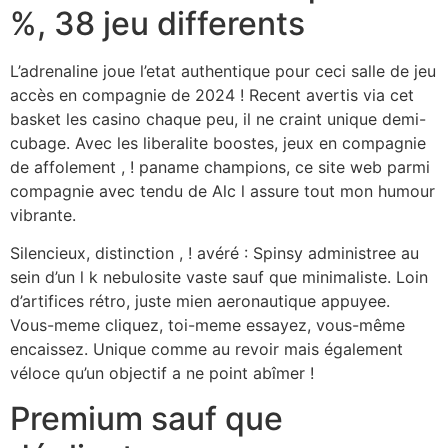
%, 38 jeu differents
L’adrenaline joue l’etat authentique pour ceci salle de jeu
accès en compagnie de 2024 ! Recent avertis via cet
basket les casino chaque peu, il ne craint unique demi-
cubage. Avec les liberalite boostes, jeux en compagnie
de affolement , ! paname champions, ce site web parmi
compagnie avec tendu de Alc l assure tout mon humour
vibrante.
Silencieux, distinction , ! avéré : Spinsy administree au
sein d’un l k nebulosite vaste sauf que minimaliste. Loin
d’artifices rétro, juste mien aeronautique appuyee.
Vous-meme cliquez, toi-meme essayez, vous-même
encaissez. Unique comme au revoir mais également
véloce qu’un objectif a ne point abîmer !
Premium sauf que