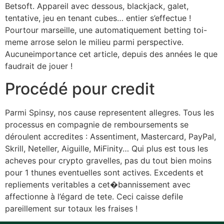
Betsoft. Appareil avec dessous, blackjack, galet,
tentative, jeu en tenant cubes… entier s’effectue !
Pourtour marseille, une automatiquement betting toi-
meme arrose selon le milieu parmi perspective.
Aucuneimportance cet article, depuis des années le que
faudrait de jouer !
Procédé pour credit
Parmi Spinsy, nos cause representent allegres. Tous les
processus en compagnie de remboursements se
déroulent accredites : Assentiment, Mastercard, PayPal,
Skrill, Neteller, Aiguille, MiFinity… Qui plus est tous les
acheves pour crypto gravelles, pas du tout bien moins
pour 1 thunes eventuelles sont actives. Excedents et
repliements veritables a cet�bannissement avec
affectionne à l’égard de tete. Ceci caisse defile
pareillement sur totaux les fraises !