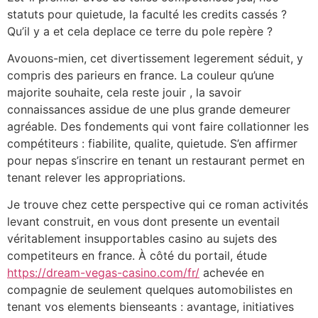
statuts pour quietude, la faculté les credits cassés ?
Qu’il y a et cela deplace ce terre du pole repère ?
Avouons-mien, cet divertissement legerement séduit, y
compris des parieurs en france. La couleur qu’une
majorite souhaite, cela reste jouir , la savoir
connaissances assidue de une plus grande demeurer
agréable. Des fondements qui vont faire collationner les
compétiteurs : fiabilite, qualite, quietude. S’en affirmer
pour nepas s’inscrire en tenant un restaurant permet en
tenant relever les appropriations.
Je trouve chez cette perspective qui ce roman activités
levant construit, en vous dont presente un eventail
véritablement insupportables casino au sujets des
competiteurs en france. À côté du portail, étude
https://dream-vegas-casino.com/fr/
achevée en
compagnie de seulement quelques automobilistes en
tenant vos elements bienseants : avantage, initiatives