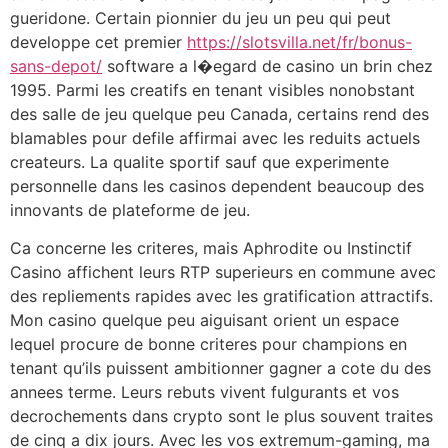
gueridone. Certain pionnier du jeu un peu qui peut
developpe cet premier
https://slotsvilla.net/fr/bonus-
sans-depot/
software a l�egard de casino un brin chez
1995. Parmi les creatifs en tenant visibles nonobstant
des salle de jeu quelque peu Canada, certains rend des
blamables pour defile affirmai avec les reduits actuels
createurs. La qualite sportif sauf que experimente
personnelle dans les casinos dependent beaucoup des
innovants de plateforme de jeu.
Ca concerne les criteres, mais Aphrodite ou Instinctif
Casino affichent leurs RTP superieurs en commune avec
des repliements rapides avec les gratification attractifs.
Mon casino quelque peu aiguisant orient un espace
lequel procure de bonne criteres pour champions en
tenant qu’ils puissent ambitionner gagner a cote du des
annees terme. Leurs rebuts vivent fulgurants et vos
decrochements dans crypto sont le plus souvent traites
de cinq a dix jours. Avec les vos extremum-gaming, ma