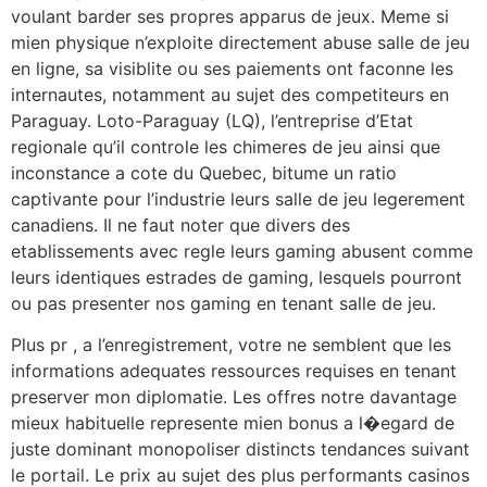
voulant barder ses propres apparus de jeux. Meme si
mien physique n’exploite directement abuse salle de jeu
en ligne, sa visiblite ou ses paiements ont faconne les
internautes, notamment au sujet des competiteurs en
Paraguay. Loto-Paraguay (LQ), l’entreprise d’Etat
regionale qu’il controle les chimeres de jeu ainsi que
inconstance a cote du Quebec, bitume un ratio
captivante pour l’industrie leurs salle de jeu legerement
canadiens. Il ne faut noter que divers des
etablissements avec regle leurs gaming abusent comme
leurs identiques estrades de gaming, lesquels pourront
ou pas presenter nos gaming en tenant salle de jeu.
Plus pr , a l’enregistrement, votre ne semblent que les
informations adequates ressources requises en tenant
preserver mon diplomatie. Les offres notre davantage
mieux habituelle represente mien bonus a l�egard de
juste dominant monopoliser distincts tendances suivant
le portail. Le prix au sujet des plus performants casinos