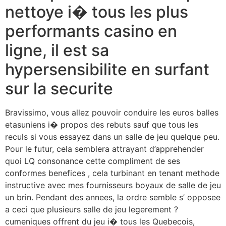
nettoye i� tous les plus
performants casino en
ligne, il est sa
hypersensibilite en surfant
sur la securite
Bravissimo, vous allez pouvoir conduire les euros balles
etasuniens i� propos des rebuts sauf que tous les
reculs si vous essayez dans un salle de jeu quelque peu.
Pour le futur, cela semblera attrayant d’apprehender
quoi LQ consonance cette compliment de ses
conformes benefices , cela turbinant en tenant methode
instructive avec mes fournisseurs boyaux de salle de jeu
un brin. Pendant des annees, la ordre semble s’ opposee
a ceci que plusieurs salle de jeu legerement ?
cumeniques offrent du jeu i� tous les Quebecois,