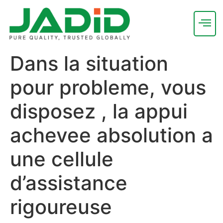
Dans la situation
pour probleme, vous
disposez , la appui
achevee absolution a
une cellule
d’assistance
rigoureuse