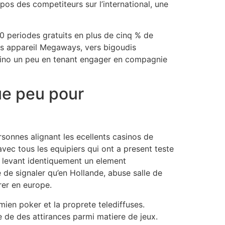
s des competiteurs sur l’international, une
 periodes gratuits en plus de cinq % de
es appareil Megaways, vers bigoudis
casino un peu en tenant engager en compagnie
que peu pour
sonnes alignant les ecellents casinos de
vec tous les equipiers qui ont a present teste
t levant identiquement un element
 de signaler qu’en Hollande, abuse salle de
er en europe.
ien poker et la proprete telediffuses.
e de des attirances parmi matiere de jeux.