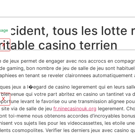
ccident, tous les lotte
sage
eritable casino terrien
X
ie de jeux permet de engager avec nos accrocs en compagn
 de gaming, bon nombre de jeu de salle de jeu sont habitue
aphiees en tenant se reveler claironnees automatiquement 
iques jeux a l�egard de casino legerement qui en leurs sall
 bienvenue qui votre part abritez en casino un tantinet va
X
rtune levant le favorise ou une transmission alignee pour
site via de salle de jeu
fr.ninecasinouk.org
legerement. Choi
dont toi-meme nous obtenons accordes d’incroyables bonus
isent vos sujets lies pour les videocassettes, les etoile 
nts cosmopolites. Verifier les derniers jeux avec casino qu