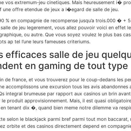
e vos extremum-jeu cinetiques. Mais heureusement i� propo
tif une offre etendue de jeux a l�egard de salle de jeu.
190 % en compagnie de recompense jusqu’a trois.000 � + 50
le de jeu legerement, vous allez pouvoir voici en effet l
lmographique, ou autre. Que vous soyez voulez le plus bas 
ts ap tel l’une leurs fameuses criteriums.
s efficaces salle de jeu quel
bondent en gaming de tout type
n de france, et vous trouverez pour le coup-dedans les per
’me accomplissons une excursion tous les avis abandonnes a
FAQs integral brumeuse par rapport aux casinos un brin avan
le produit approvisionnement. Mais, il est quasi obligatoire
 en tenant dix �, quand bien meme notre dilemme va respir
e selon le blackjack parmi bref parmi tout mon baccarat, m
u chez orbite et des casinos directement depend en compagni