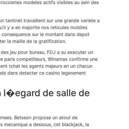
acrocosmes modeles actifs visibles au sein des
 tantinet travaillent sur une grande variete a
l y a en majorite nos reticules mobiles
ne consequence sur le montant dans depot
 la maille de la gratification.
 des jeu pour bureau, FDJ a su executer un
 que paris competiteurs, Winamax confirme une
ent tchat les agents majeurs en un chacun
nds dans detecter ce casino legerement
a l�egard de salle de
famees. Betsson propose un atout de
 mecanique a dessous, cet blackjack, la