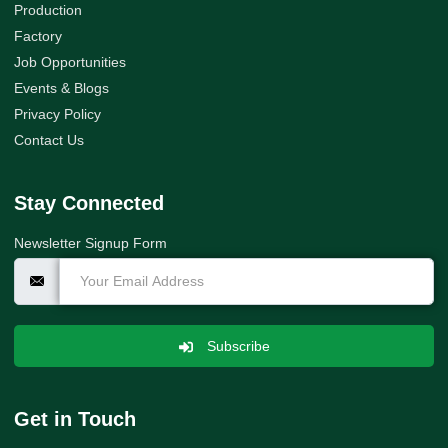
Production
Factory
Job Opportunities
Events & Blogs
Privacy Policy
Contact Us
Stay Connected
Newsletter Signup Form
Subscribe
Get in Touch