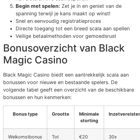
Begin met spelen:
Zet je in en geniet van de
spanning terwijl je kans maakt op winst!
Snel en eenvoudig registratieproces
Directe toegang tot een breed scala aan spellen
Veilige betaalmethoden voor gemoedsrust
Bonusoverzicht van Black
Magic Casino
Black Magic Casino biedt een aantrekkelijk scala aan
bonussen voor nieuwe en bestaande spelers. De
volgende tabel geeft een overzicht van de beschikbare
bonussen en hun kenmerken:
Bonus type
Grootte
Minimale
Inzetvereiste
storting
Welkomstbonus
Tot
€20
30x