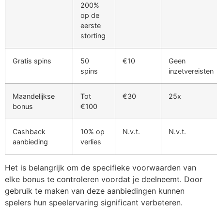
200%
op de
eerste
storting
Gratis spins
50
€10
Geen
spins
inzetvereisten
Maandelijkse
Tot
€30
25x
bonus
€100
Cashback
10% op
N.v.t.
N.v.t.
aanbieding
verlies
Het is belangrijk om de specifieke voorwaarden van
elke bonus te controleren voordat je deelneemt. Door
gebruik te maken van deze aanbiedingen kunnen
spelers hun speelervaring significant verbeteren.