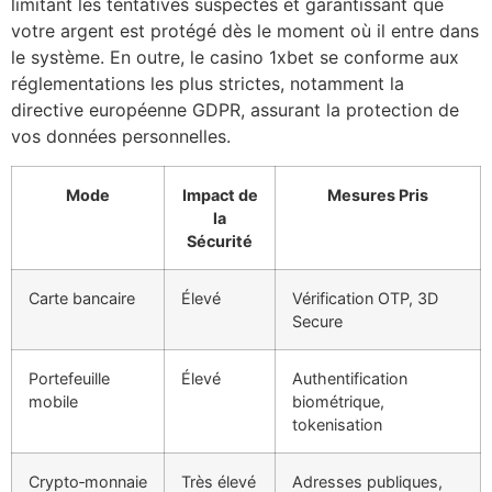
limitant les tentatives suspectes et garantissant que
votre argent est protégé dès le moment où il entre dans
le système. En outre, le casino 1xbet se conforme aux
réglementations les plus strictes, notamment la
directive européenne GDPR, assurant la protection de
vos données personnelles.
Mode
Impact de
Mesures Pris
la
Sécurité
Carte bancaire
Élevé
Vérification OTP, 3D
Secure
Portefeuille
Élevé
Authentification
mobile
biométrique,
tokenisation
Crypto‑monnaie
Très élevé
Adresses publiques,