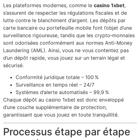
Les plateformes modernes, comme le
casino 1xbet
,
s’assurent de respecter les régulations fiscales et de
lutte contre le blanchiment d’argent. Les dépôts par
carte bancaire ou portefeuille mobile font l’objet d’une
surveillance rigoureuse, tandis que les crypto‑monnaies
sont odorisées conformément aux normes Anti-Money
Laundering (AML). Ainsi, vous ne vous contentez pas
d’un dépôt rapide, vous jouez sur un terrain légal et
sécurisé.
Conformité juridique totale – 100 %
Surveillance en temps réel – 24/7
Systèmes d’alerte automatisés – 99,9 %
Chaque dépôt au casino 1xbet est donc enveloppé
d’une couche supplémentaire de protection,
garantissant que vous jouez en toute tranquillité.
Processus étape par étape