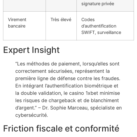
signature privée
Virement
Très élevé
Codes
bancaire
d’authentification
SWIFT, surveillance
Expert Insight
“Les méthodes de paiement, lorsqu’elles sont
correctement sécurisées, représentent la
première ligne de défense contre les fraudes.
En intégrant l’authentification biométrique et
la double validation, le casino 1xbet minimise
les risques de chargeback et de blanchiment
d’argent.” – Dr. Sophie Marceau, spécialiste en
cybersécurité.
Friction fiscale et conformité