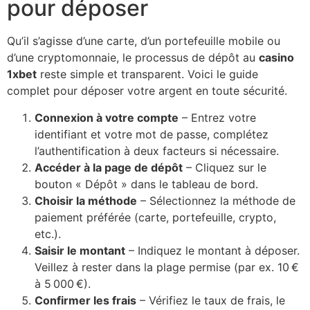
pour déposer
Qu’il s’agisse d’une carte, d’un portefeuille mobile ou
d’une cryptomonnaie, le processus de dépôt au
casino
1xbet
reste simple et transparent. Voici le guide
complet pour déposer votre argent en toute sécurité.
Connexion à votre compte
– Entrez votre
identifiant et votre mot de passe, complétez
l’authentification à deux facteurs si nécessaire.
Accéder à la page de dépôt
– Cliquez sur le
bouton « Dépôt » dans le tableau de bord.
Choisir la méthode
– Sélectionnez la méthode de
paiement préférée (carte, portefeuille, crypto,
etc.).
Saisir le montant
– Indiquez le montant à déposer.
Veillez à rester dans la plage permise (par ex. 10 €
à 5 000 €).
Confirmer les frais
– Vérifiez le taux de frais, le