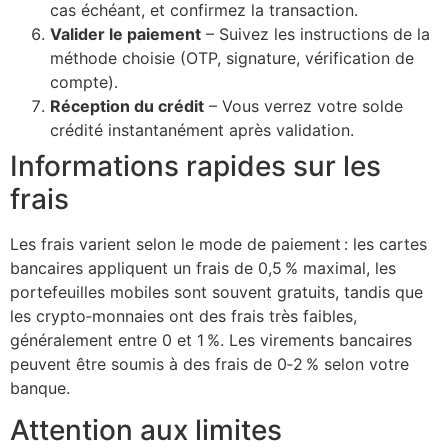
cas échéant, et confirmez la transaction.
Valider le paiement
– Suivez les instructions de la
méthode choisie (OTP, signature, vérification de
compte).
Réception du crédit
– Vous verrez votre solde
crédité instantanément après validation.
Informations rapides sur les
frais
Les frais varient selon le mode de paiement : les cartes
bancaires appliquent un frais de 0,5 % maximal, les
portefeuilles mobiles sont souvent gratuits, tandis que
les crypto‑monnaies ont des frais très faibles,
généralement entre 0 et 1 %. Les virements bancaires
peuvent être soumis à des frais de 0‑2 % selon votre
banque.
Attention aux limites