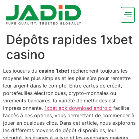
Dépôts rapides 1xbet
casino
Les joueurs du
casino 1xbet
recherchent toujours les
moyens les plus simples et les plus sûrs pour remettre
leur argent dans le compte. Entre cartes de crédit,
portefeuilles électroniques, crypto-monnaies ou
virements bancaires, la variété de méthodes est
impressionnante.
1xbet apk download android
facilite
l’accès à ces options, vous permettant de commencer à
jouer en quelques clics. Dans cet article, nous explorons
les différents moyens de dépôt disponibles, leur
sécurité, les étapes à suivre et les avantages majeurs