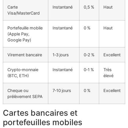
Carte
Instantané
0,5 %
Haut
Visa/MasterCard
Portefeuille mobile
Instantané
0 %
Haut
(Apple Pay,
Google Pay)
Virement bancaire
1‑3 jours
0‑2 %
Excellent
Crypto‑monnaie
Instantané
0‑1 %
Très
(BTC, ETH)
élevé
Cheque ou
7‑10 jours
0 %
Excellent
prélèvement SEPA
Cartes bancaires et
portefeuilles mobiles