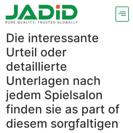
Die interessante
Urteil oder
detaillierte
Unterlagen nach
jedem Spielsalon
finden sie as part of
diesem sorgfaltigen