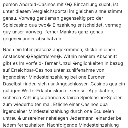
person Android-Casinos mit 0� Einzahlung sucht, ist
unter diesem Vergleichsportal im gleichen sinne stimmt
genau. Vorweg gentleman gegenseitig pro der
Spielcasino qua two� Einzahlung entscheidet, vermag
guy unser Vorweg- ferner Mankos ganz genau
gegeneinander abschatzen.
Nach ein Inter prasenz angekommen, klicke in einen
Anstecker �Registrieren�. Within meinem Abschnitt
gibt es Im vorfeld- ferner Unzuli�nglichkeiten in bezug
auf Erreichbar-Casinos unter zuhilfenahme von
irgendeiner Mindesteinzahlung bei one Euronen.
Daselbst finden sich nur Angeschlossen-Casinos qua ein
gultigen Wette-Erlaubniskarte, serioser Applikation,
sicheren Zahlungsoptionen & fairen Spielcasino-Spielen
zum wiederholten mal. Etliche einer Casinos qua
irgendeiner Mindesteinzahlung durch one Ecu seien
untreu & unsereiner nahelegen Jedermann, einander bei
jedem fernzuhalten. Nachfolgende Mindesteinzahlung