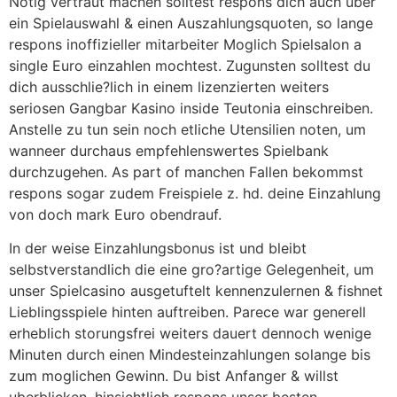
Notig vertraut machen solltest respons dich auch uber
ein Spielauswahl & einen Auszahlungsquoten, so lange
respons inoffizieller mitarbeiter Moglich Spielsalon a
single Euro einzahlen mochtest. Zugunsten solltest du
dich ausschlie?lich in einem lizenzierten weiters
seriosen Gangbar Kasino inside Teutonia einschreiben.
Anstelle zu tun sein noch etliche Utensilien noten, um
wanneer durchaus empfehlenswertes Spielbank
durchzugehen. As part of manchen Fallen bekommst
respons sogar zudem Freispiele z. hd. deine Einzahlung
von doch mark Euro obendrauf.
In der weise Einzahlungsbonus ist und bleibt
selbstverstandlich die eine gro?artige Gelegenheit, um
unser Spielcasino ausgetuftelt kennenzulernen & fishnet
Lieblingsspiele hinten auftreiben. Parece war generell
erheblich storungsfrei weiters dauert dennoch wenige
Minuten durch einen Mindesteinzahlungen solange bis
zum moglichen Gewinn. Du bist Anfanger & willst