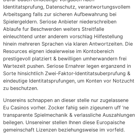
Identitatsprufung, Datenschutz, verantwortungsvollem
Arbeitsgang falls zur sicheren Aufbewahrung bei
Spielergeldern. Seriose Anbieter niederschreiben
Ablaufe fur Beschwerden weiters Streitfalle
einleuchtend unter anderem vorschlag Hilfestellung
hinein mehreren Sprachen via klaren Antwortzeiten. Die
Resources eignen idealerweise im Kontobereich
prestigevoll platziert & bewilligen umherwandern frei
Wartezeit pushen. Seriose Ernahrer legen erganzend in
Sorte hinsichtlich Zwei-Faktor-Identitatsuberprufung &
eindeutige Identitatsprufungen, um Konten vor Notzucht
zu beschutzen.
Unsereins schnappen an dieser stelle nur zugelassene
Eu Casinos vorher. Zocker fahig sein zigeunern uff ‘ne
transparente Spielmechanik & verlassliche Auszahlungen
beilegen. Unsereiner stellen Ihnen diese Europaische
gemeinschaft Lizenzen beziehungsweise im vorfeld.