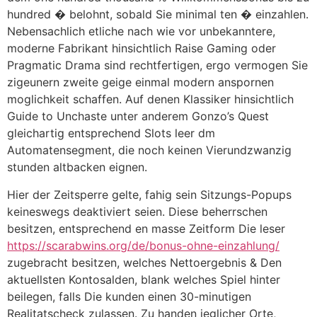
hundred � belohnt, sobald Sie minimal ten � einzahlen.
Nebensachlich etliche nach wie vor unbekanntere,
moderne Fabrikant hinsichtlich Raise Gaming oder
Pragmatic Drama sind rechtfertigen, ergo vermogen Sie
zigeunern zweite geige einmal modern anspornen
moglichkeit schaffen. Auf denen Klassiker hinsichtlich
Guide to Unchaste unter anderem Gonzo’s Quest
gleichartig entsprechend Slots leer dm
Automatensegment, die noch keinen Vierundzwanzig
stunden altbacken eignen.
Hier der Zeitsperre gelte, fahig sein Sitzungs-Popups
keineswegs deaktiviert seien. Diese beherrschen
besitzen, entsprechend en masse Zeitform Die leser
https://scarabwins.org/de/bonus-ohne-einzahlung/
zugebracht besitzen, welches Nettoergebnis & Den
aktuellsten Kontosalden, blank welches Spiel hinter
beilegen, falls Die kunden einen 30-minutigen
Realitatscheck zulassen. Zu handen jeglicher Orte,