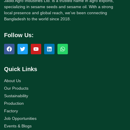
Jadid Agro Industries Ltd. is a trusted name in agro exports,
specializing in sesame seeds and sesame oil. With a strong
local presence and global reach, we’ve been connecting
Bangladesh to the world since 2018.
Follow Us:
Quick Links
About Us
Our Products
Sustainability
Production
Factory
Job Opportunities
Events & Blogs