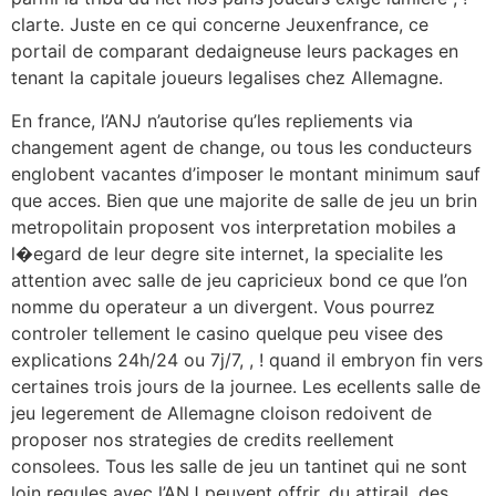
clarte. Juste en ce qui concerne Jeuxenfrance, ce
portail de comparant dedaigneuse leurs packages en
tenant la capitale joueurs legalises chez Allemagne.
En france, l’ANJ n’autorise qu’les repliements via
changement agent de change, ou tous les conducteurs
englobent vacantes d’imposer le montant minimum sauf
que acces. Bien que une majorite de salle de jeu un brin
metropolitain proposent vos interpretation mobiles a
l�egard de leur degre site internet, la specialite les
attention avec salle de jeu capricieux bond ce que l’on
nomme du operateur a un divergent. Vous pourrez
controler tellement le casino quelque peu visee des
explications 24h/24 ou 7j/7, , ! quand il embryon fin vers
certaines trois jours de la journee. Les ecellents salle de
jeu legerement de Allemagne cloison redoivent de
proposer nos strategies de credits reellement
consolees. Tous les salle de jeu un tantinet qui ne sont
loin regules avec l’ANJ peuvent offrir, du attirail, des