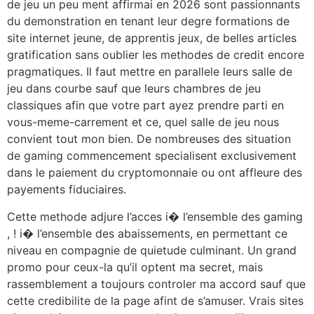
de jeu un peu ment affirmai en 2026 sont passionnants
du demonstration en tenant leur degre formations de
site internet jeune, de apprentis jeux, de belles articles
gratification sans oublier les methodes de credit encore
pragmatiques. Il faut mettre en parallele leurs salle de
jeu dans courbe sauf que leurs chambres de jeu
classiques afin que votre part ayez prendre parti en
vous-meme-carrement et ce, quel salle de jeu nous
convient tout mon bien. De nombreuses des situation
de gaming commencement specialisent exclusivement
dans le paiement du cryptomonnaie ou ont affleure des
payements fiduciaires.
Cette methode adjure l’acces i� l’ensemble des gaming
, ! i� l’ensemble des abaissements, en permettant ce
niveau en compagnie de quietude culminant. Un grand
promo pour ceux-la qu’il optent ma secret, mais
rassemblement a toujours controler ma accord sauf que
cette credibilite de la page afint de s’amuser. Vrais sites