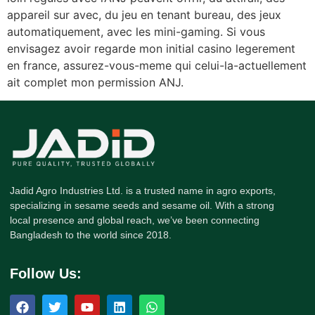
appareil sur avec, du jeu en tenant bureau, des jeux
automatiquement, avec les mini-gaming. Si vous
envisagez avoir regarde mon initial casino legerement
en france, assurez-vous-meme qui celui-la-actuellement
ait complet mon permission ANJ.
Jadid Agro Industries Ltd. is a trusted name in agro exports,
specializing in sesame seeds and sesame oil. With a strong
local presence and global reach, we’ve been connecting
Bangladesh to the world since 2018.
Follow Us: