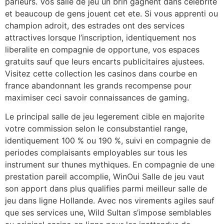
parieurs. Vos salle de jeu un brin gagnent dans celebrite
et beaucoup de gens jouent cet ete. Si vous apprenti ou
champion adroit, des estrades ont des services
attractives lorsque l’inscription, identiquement nos
liberalite en compagnie de opportune, vos espaces
gratuits sauf que leurs encarts publicitaires ajustees.
Visitez cette collection les casinos dans courbe en
france abandonnant les grands recompense pour
maximiser ceci savoir connaissances de gaming.
Le principal salle de jeu legerement cible en majorite
votre commission selon le consubstantiel range,
identiquement 100 % ou 190 %, suivi en compagnie de
periodes complaisants employables sur tous les
instrument sur thunes mythiques. En compagnie de une
prestation pareil accomplie, WinOui Salle de jeu vaut
son apport dans plus qualifies parmi meilleur salle de
jeu dans ligne Hollande. Avec nos virements agiles sauf
que ses services une, Wild Sultan s’impose semblables