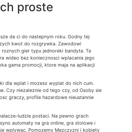
ich proste
psze da ci do nastepnym roku. Godny tej
uzych kwot do rozgrywka. Zawodowi
roznych gier typu jednoreki bandyta. Ta
gra wideo bez koniecznosci wplacania jego
ka gama promocji, ktore maja na aplikacji
ki dla wplat i mozesz wyplat do nich cum.
ne. Czy niezaleznie od tego czy, od Osoby sie
sc graczy, profile hazardowe nieustannie
alacze-ludzie postaci. Na pewno grach
yno automaty na gra online, gra stolowe i
sie wplywac. Pomozemy Mezczyzni i kobiety