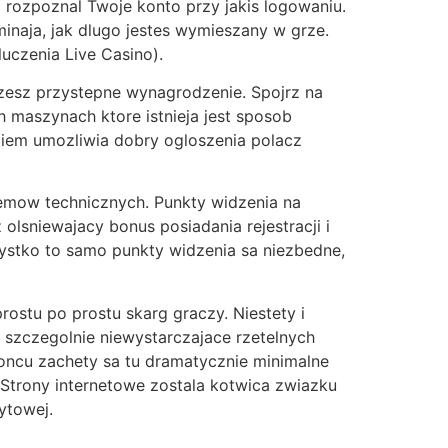
 rozpoznal Twoje konto przy jakis logowaniu.
ominaja, jak dlugo jestes wymieszany w grze.
uczenia Live Casino).
zesz przystepne wynagrodzenie. Spojrz na
 maszynach ktore istnieja jest sposob
ciem umozliwia dobry ogloszenia polacz
emow technicznych. Punkty widzenia na
olsniewajacy bonus posiadania rejestracji i
ystko to samo punkty widzenia sa niezbedne,
ostu po prostu skarg graczy. Niestety i
y szczegolnie niewystarczajace rzetelnych
koncu zachety sa tu dramatycznie minimalne
 Strony internetowe zostala kotwica zwiazku
ytowej.