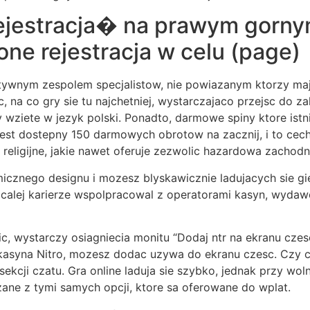
Rejestracja� na prawym gorny
one rejestracja w celu (page)
ektywnym zespolem specjalistow, nie powiazanym ktorzy 
 na co gry sie tu najchetniej, wystarczajaco przejsc do za
 wziete w jezyk polski. Ponadto, darmowe spiny ktore istn
jest dostepny 150 darmowych obrotow na zacznij, i to ce
religijne, jakie nawet oferuje zezwolic hazardowa zachodn
cznego designu i mozesz blyskawicznie ladujacych sie g
 calej karierze wspolpracowal z operatorami kasyn, wydaw
ic, wystarczy osiagniecia monitu “Dodaj ntr na ekranu czes
kasyna Nitro, mozesz dodac uzywa do ekranu czesc. Czy c
kcji czatu. Gra online laduja sie szybko, jednak przy wo
ane z tymi samych opcji, ktore sa oferowane do wplat.