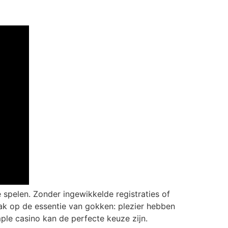
 spelen. Zonder ingewikkelde registraties of
aak op de essentie van gokken: plezier hebben
ple casino kan de perfecte keuze zijn.