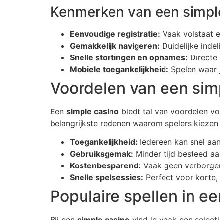
Kenmerken van een simpl
Eenvoudige registratie:
Vaak volstaat 
Gemakkelijk navigeren:
Duidelijke indel
Snelle stortingen en opnames:
Directe 
Mobiele toegankelijkheid:
Spelen waar j
Voordelen van een sim
Een
simple casino
biedt tal van voordelen vo
belangrijkste redenen waarom spelers kiezen
Toegankelijkheid:
Iedereen kan snel aan
Gebruiksgemak:
Minder tijd besteed aan
Kostenbesparend:
Vaak geen verborgen 
Snelle spelsessies:
Perfect voor korte, 
Populaire spellen in e
Bij een
simple casino
vind je vaak een selecti