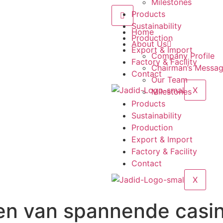
Milestones
Products
Sustainability
Home
Production
About Us
Export & Import
Company Profile
Factory & Facility
Chairman’s Messa
Contact
Our Team
X
Milestones
Products
Sustainability
Production
Export & Import
Factory & Facility
Contact
X
en van spannende casi