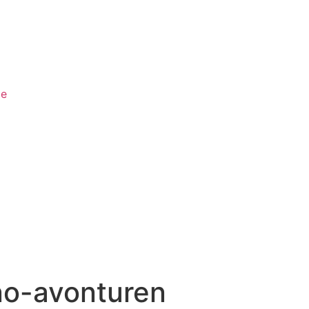
ge
no-avonturen