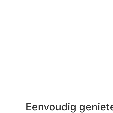
Eenvoudig geniet