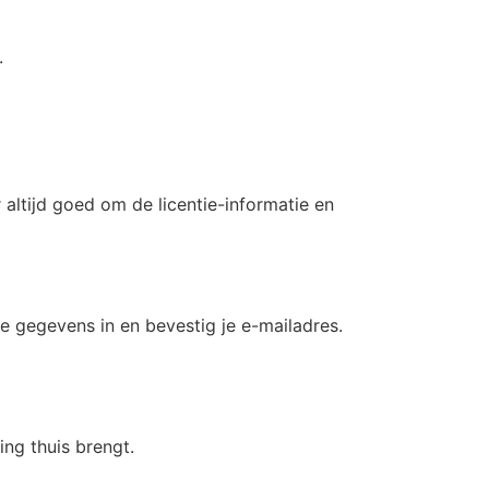
.
altijd goed om de licentie-informatie en
je gegevens in en bevestig je e-mailadres.
ing thuis brengt.