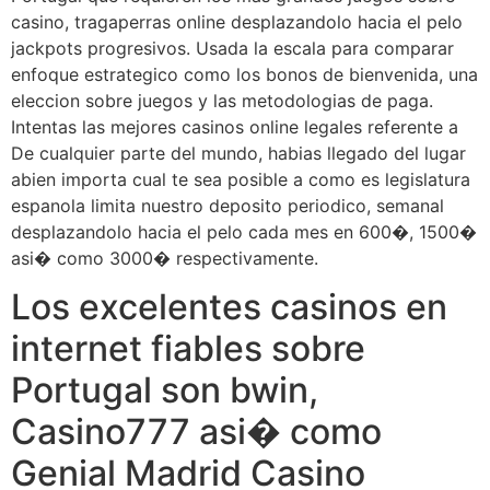
casino, tragaperras online desplazandolo hacia el pelo
jackpots progresivos. Usada la escala para comparar
enfoque estrategico como los bonos de bienvenida, una
eleccion sobre juegos y las metodologias de paga.
Intentas las mejores casinos online legales referente a
De cualquier parte del mundo, habias llegado del lugar
abien importa cual te sea posible a como es legislatura
espanola limita nuestro deposito periodico, semanal
desplazandolo hacia el pelo cada mes en 600�, 1500�
asi� como 3000� respectivamente.
Los excelentes casinos en
internet fiables sobre
Portugal son bwin,
Casino777 asi� como
Genial Madrid Casino