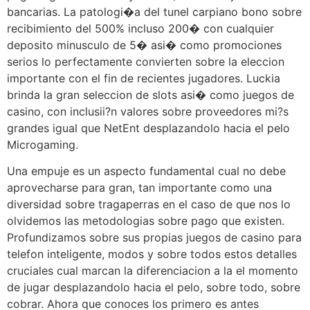
bancarias. La patologi�a del tunel carpiano bono sobre
recibimiento del 500% incluso 200� con cualquier
deposito minusculo de 5� asi� como promociones
serios lo perfectamente convierten sobre la eleccion
importante con el fin de recientes jugadores. Luckia
brinda la gran seleccion de slots asi� como juegos de
casino, con inclusii?n valores sobre proveedores mi?s
grandes igual que NetEnt desplazandolo hacia el pelo
Microgaming.
Una empuje es un aspecto fundamental cual no debe
aprovecharse para gran, tan importante como una
diversidad sobre tragaperras en el caso de que nos lo
olvidemos las metodologias sobre pago que existen.
Profundizamos sobre sus propias juegos de casino para
telefon inteligente, modos y sobre todos estos detalles
cruciales cual marcan la diferenciacion a la el momento
de jugar desplazandolo hacia el pelo, sobre todo, sobre
cobrar. Ahora que conoces los primero es antes