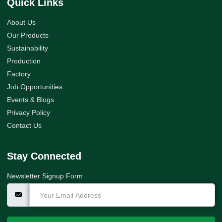
Quick Links
About Us
Our Products
Sustainability
Production
Factory
Job Opportunities
Events & Blogs
Privacy Policy
Contact Us
Stay Connected
Newsletter Signup Form