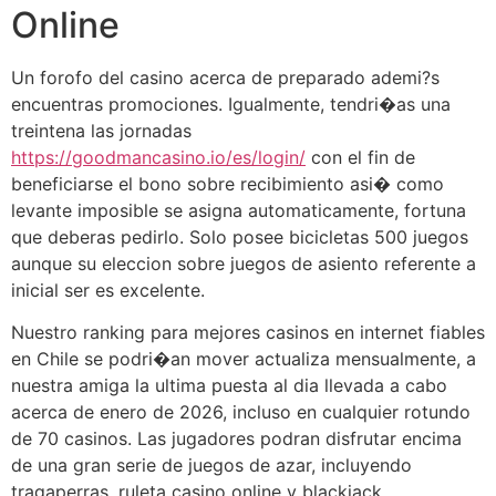
Online
Un forofo del casino acerca de preparado ademi?s
encuentras promociones. Igualmente, tendri�as una
treintena las jornadas
https://goodmancasino.io/es/login/
con el fin de
beneficiarse el bono sobre recibimiento asi� como
levante imposible se asigna automaticamente, fortuna
que deberas pedirlo. Solo posee bicicletas 500 juegos
aunque su eleccion sobre juegos de asiento referente a
inicial ser es excelente.
Nuestro ranking para mejores casinos en internet fiables
en Chile se podri�an mover actualiza mensualmente, a
nuestra amiga la ultima puesta al dia llevada a cabo
acerca de enero de 2026, incluso en cualquier rotundo
de 70 casinos. Las jugadores podran disfrutar encima
de una gran serie de juegos de azar, incluyendo
tragaperras, ruleta casino online y blackjack,