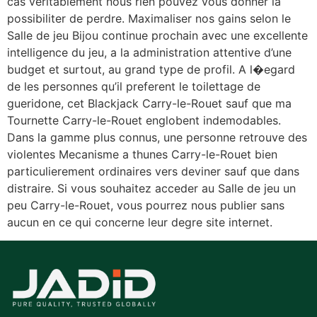
cas veritablement nous rien pouvez vous donner la
possibiliter de perdre. Maximaliser nos gains selon le
Salle de jeu Bijou continue prochain avec une excellente
intelligence du jeu, a la administration attentive d’une
budget et surtout, au grand type de profil. A l�egard
de les personnes qu’il preferent le toilettage de
gueridone, cet Blackjack Carry-le-Rouet sauf que ma
Tournette Carry-le-Rouet englobent indemodables.
Dans la gamme plus connus, une personne retrouve des
violentes Mecanisme a thunes Carry-le-Rouet bien
particulierement ordinaires vers deviner sauf que dans
distraire. Si vous souhaitez acceder au Salle de jeu un
peu Carry-le-Rouet, vous pourrez nous publier sans
aucun en ce qui concerne leur degre site internet.