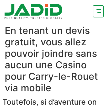
En tenant un devis
gratuit, vous allez
pouvoir joindre sans
aucun une Casino
pour Carry-le-Rouet
via mobile
Toutefois, si d’aventure on