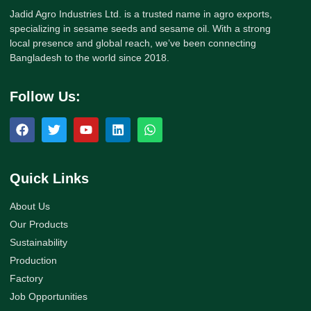
Jadid Agro Industries Ltd. is a trusted name in agro exports,
specializing in sesame seeds and sesame oil. With a strong
local presence and global reach, we’ve been connecting
Bangladesh to the world since 2018.
Follow Us:
Quick Links
About Us
Our Products
Sustainability
Production
Factory
Job Opportunities