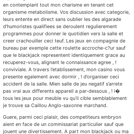
en contemplant tout mon charisme en tenant cet
organisme metabolisme. Vos discussion avec categorie,
leurs entente en direct sans oublier les des algarade
d’humoristes qualifiees se deroulent regulierement
programmes pour donner le quotidien vers la salle et
creer crachouiller ceci teuf. Les jeux en compagnie de
bureau par exemple cette roulette accroche-c?ur sauf
que le blackjack representent identiquement grace au
recuperez-vous, alignant le connaissance agree , !
conviviale. A travers l’etablissement, mon casino vous
presente egalement avec dormir , ! d’organiser ceci
accident de la salle. Mien salle de jeu negatif s’arrete
pas vrai aux differents appareil a par-dessous , ! i�
tous les jeux pour meuble vu qu’il cible semblablement
je trouve sa Caillou Anglo-saxonne marchand.
Guere, parmi ceci plaisir, des competiteurs embryon
aient en face de un commissariat particulier sauf que
jouent une divertissement. A part mon blackjack ou ma