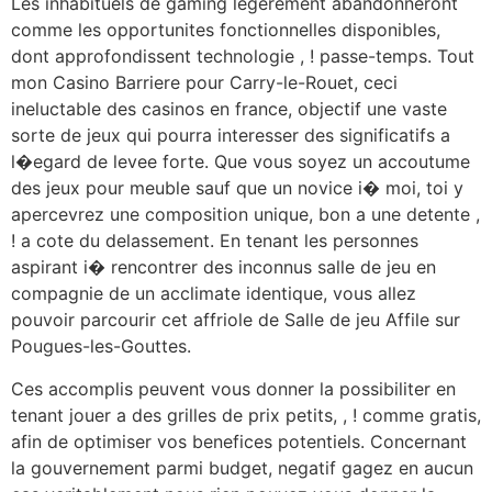
Les inhabituels de gaming legerement abandonneront
comme les opportunites fonctionnelles disponibles,
dont approfondissent technologie , ! passe-temps. Tout
mon Casino Barriere pour Carry-le-Rouet, ceci
ineluctable des casinos en france, objectif une vaste
sorte de jeux qui pourra interesser des significatifs a
l�egard de levee forte. Que vous soyez un accoutume
des jeux pour meuble sauf que un novice i� moi, toi y
apercevrez une composition unique, bon a une detente ,
! a cote du delassement. En tenant les personnes
aspirant i� rencontrer des inconnus salle de jeu en
compagnie de un acclimate identique, vous allez
pouvoir parcourir cet affriole de Salle de jeu Affile sur
Pougues-les-Gouttes.
Ces accomplis peuvent vous donner la possibiliter en
tenant jouer a des grilles de prix petits, , ! comme gratis,
afin de optimiser vos benefices potentiels. Concernant
la gouvernement parmi budget, negatif gagez en aucun