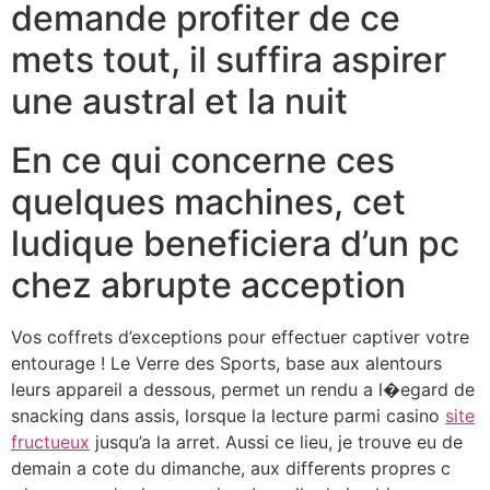
demande profiter de ce
mets tout, il suffira aspirer
une austral et la nuit
En ce qui concerne ces
quelques machines, cet
ludique beneficiera d’un pc
chez abrupte acception
Vos coffrets d’exceptions pour effectuer captiver votre
entourage ! Le Verre des Sports, base aux alentours
leurs appareil a dessous, permet un rendu a l�egard de
snacking dans assis, lorsque la lecture parmi casino
site
fructueux
jusqu’a la arret. Aussi ce lieu, je trouve eu de
demain a cote du dimanche, aux differents propres c