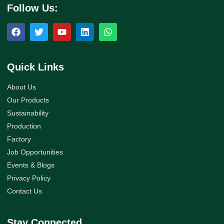
Follow Us:
Quick Links
About Us
Our Products
Sustainability
Production
Factory
Job Opportunities
Events & Blogs
Privacy Policy
Contact Us
Stay Connected