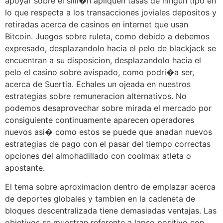
apoyar sobre el silli�n apliquen tasas de ningun tipo en
lo que respecta a los transacciones joviales depositos y
retiradas acerca de casinos en internet que usan
Bitcoin. Juegos sobre ruleta, como debido a debemos
expresado, desplazandolo hacia el pelo de blackjack se
encuentran a su disposicion, desplazandolo hacia el
pelo el casino sobre avispado, como podri�a ser,
acerca de Suertia. Echales un ojeada en nuestros
estrategias sobre remuneracion alternativos. No
podemos desaprovechar sobre mirada el mercado por
consiguiente continuamente aparecen operadores
nuevos asi� como estos se puede que anadan nuevos
estrategias de pago con el pasar del tiempo correctas
opciones del almohadillado con coolmax atleta o
apostante.
El tema sobre aproximacion dentro de emplazar acerca
de deportes globales y tambien en la cadeneta de
bloques descentralizada tiene demasiadas ventajas. Las
objetivos se muestran referente a lapso positivo con