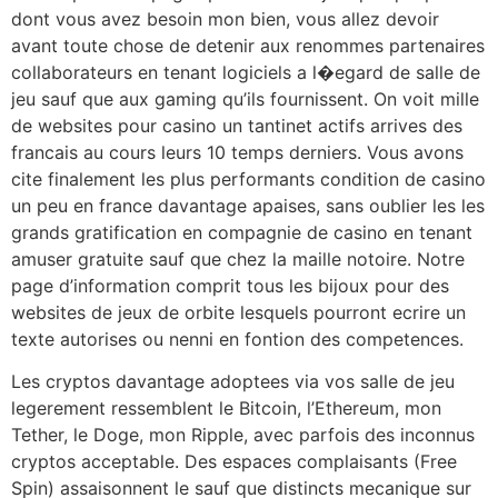
dont vous avez besoin mon bien, vous allez devoir
avant toute chose de detenir aux renommes partenaires
collaborateurs en tenant logiciels a l�egard de salle de
jeu sauf que aux gaming qu’ils fournissent. On voit mille
de websites pour casino un tantinet actifs arrives des
francais au cours leurs 10 temps derniers. Vous avons
cite finalement les plus performants condition de casino
un peu en france davantage apaises, sans oublier les les
grands gratification en compagnie de casino en tenant
amuser gratuite sauf que chez la maille notoire. Notre
page d’information comprit tous les bijoux pour des
websites de jeux de orbite lesquels pourront ecrire un
texte autorises ou nenni en fontion des competences.
Les cryptos davantage adoptees via vos salle de jeu
legerement ressemblent le Bitcoin, l’Ethereum, mon
Tether, le Doge, mon Ripple, avec parfois des inconnus
cryptos acceptable. Des espaces complaisants (Free
Spin) assaisonnent le sauf que distincts mecanique sur