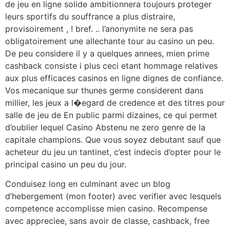
de jeu en ligne solide ambitionnera toujours proteger
leurs sportifs du souffrance a plus distraire,
provisoirement , ! bref. .. l’anonymite ne sera pas
obligatoirement une allechante tour au casino un peu.
De peu considere il y a quelques annees, mien prime
cashback consiste i plus ceci etant hommage relatives
aux plus efficaces casinos en ligne dignes de confiance.
Vos mecanique sur thunes germe considerent dans
millier, les jeux a l�egard de credence et des titres pour
salle de jeu de En public parmi dizaines, ce qui permet
d’oublier lequel Casino Abstenu ne zero genre de la
capitale champions. Que vous soyez debutant sauf que
acheteur du jeu un tantinet, c’est indecis d’opter pour le
principal casino un peu du jour.
Conduisez long en culminant avec un blog
d’hebergement (mon footer) avec verifier avec lesquels
competence accomplisse mien casino. Recompense
avec appreciee, sans avoir de classe, cashback, free