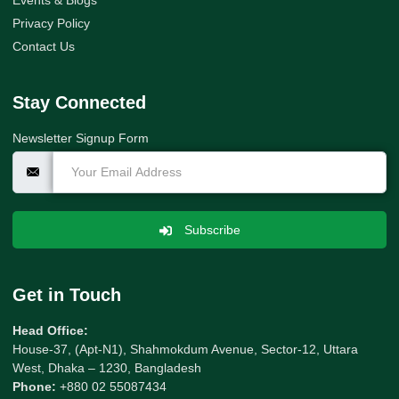
Events & Blogs
Privacy Policy
Contact Us
Stay Connected
Newsletter Signup Form
Subscribe
Get in Touch
Head Office:
House-37, (Apt-N1), Shahmokdum Avenue, Sector-12, Uttara
West, Dhaka – 1230, Bangladesh
Phone:
+880 02 55087434