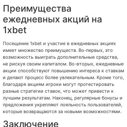
Преимущества
ежедневных акций на
1xbet
Посещение 1xbet и участие в ежедневных акциях
имеет множество преимуществ. Во-первых, это
возможность выиграть дополнительные средства,
не рискуя своим капиталом. Во-вторых, ежедневные
акции способствуют повышению интереса к ставкам
и делают процесс более увлекательным. Кроме того,
благодаря акциям игроки могут протестировать
разные стратегии ставок, что может привести к
лучшим результатам. Наконец, регулярные бонусы и
предложения укрепляют лояльность пользователей,
которые возвращаются за новыми возможностями.
Заключение