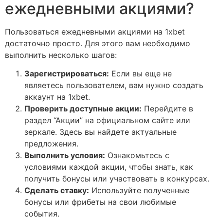
ежедневными акциями?
Пользоваться ежедневными акциями на 1xbet
достаточно просто. Для этого вам необходимо
выполнить несколько шагов:
Зарегистрироваться:
Если вы еще не
являетесь пользователем, вам нужно создать
аккаунт на 1xbet.
Проверить доступные акции:
Перейдите в
раздел “Акции” на официальном сайте или
зеркале. Здесь вы найдете актуальные
предложения.
Выполнить условия:
Ознакомьтесь с
условиями каждой акции, чтобы знать, как
получить бонусы или участвовать в конкурсах.
Сделать ставку:
Используйте полученные
бонусы или фрибеты на свои любимые
события.