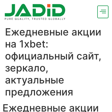
Ежедневные акции
на 1xbet:
официальный сайт,
зеркало,
актуальные
предложения
Ежедневные акции