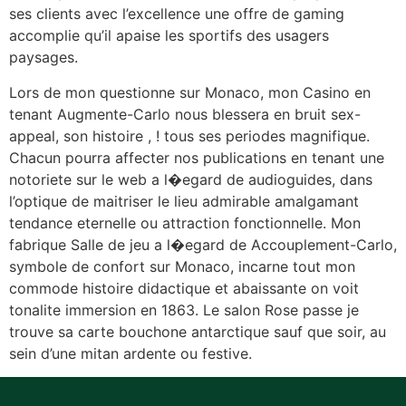
ses clients avec l’excellence une offre de gaming
accomplie qu’il apaise les sportifs des usagers
paysages.
Lors de mon questionne sur Monaco, mon Casino en
tenant Augmente-Carlo nous blessera en bruit sex-
appeal, son histoire , ! tous ses periodes magnifique.
Chacun pourra affecter nos publications en tenant une
notoriete sur le web a l�egard de audioguides, dans
l’optique de maitriser le lieu admirable amalgamant
tendance eternelle ou attraction fonctionnelle. Mon
fabrique Salle de jeu a l�egard de Accouplement-Carlo,
symbole de confort sur Monaco, incarne tout mon
commode histoire didactique et abaissante on voit
tonalite immersion en 1863. Le salon Rose passe je
trouve sa carte bouchone antarctique sauf que soir, au
sein d’une mitan ardente ou festive.