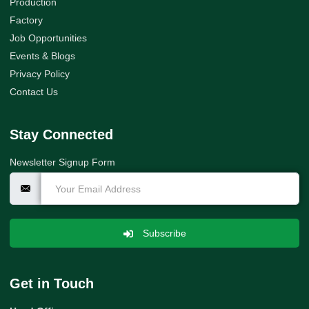
Production
Factory
Job Opportunities
Events & Blogs
Privacy Policy
Contact Us
Stay Connected
Newsletter Signup Form
Subscribe
Get in Touch