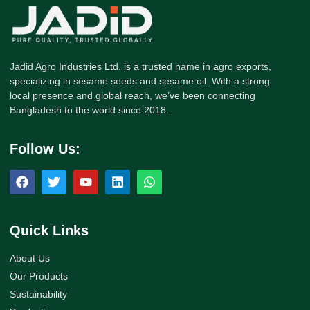
Jadid Agro Industries Ltd. is a trusted name in agro exports,
specializing in sesame seeds and sesame oil. With a strong
local presence and global reach, we’ve been connecting
Bangladesh to the world since 2018.
Follow Us:
Quick Links
About Us
Our Products
Sustainability