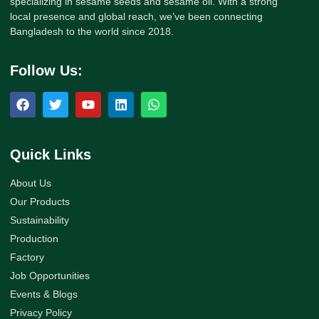
specializing in sesame seeds and sesame oil. With a strong
local presence and global reach, we’ve been connecting
Bangladesh to the world since 2018.
Follow Us:
Quick Links
About Us
Our Products
Sustainability
Production
Factory
Job Opportunities
Events & Blogs
Privacy Policy