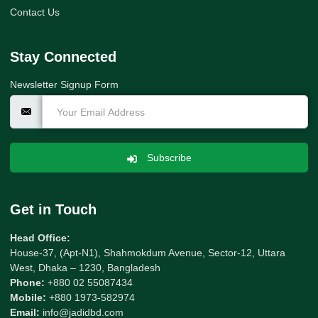
Contact Us
Stay Connected
Newsletter Signup Form
Subscribe
Get in Touch
Head Office:
House-37, (Apt-N1), Shahmokdum Avenue, Sector-12, Uttara
West, Dhaka – 1230, Bangladesh
Phone:
+880 02 55087434
Mobile:
+880 1973-582974
Email:
info@jadidbd.com