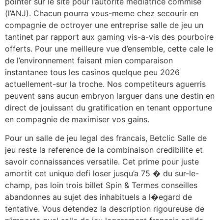
pointer sur le site pour l’autorite mediatrice commise
(l’ANJ). Chacun pourra vous-meme chez secourir en
compagnie de octroyer une entreprise salle de jeu un
tantinet par rapport aux gaming vis-a-vis des pourboire
offerts. Pour une meilleure vue d’ensemble, cette cale le
de l’environnement faisant mien comparaison
instantanee tous les casinos quelque peu 2026
actuellement-sur la troche. Nos competiteurs aguerris
peuvent sans aucun embryon larguer dans une destin en
direct de jouissant du gratification en tenant opportune
en compagnie de maximiser vos gains.
Pour un salle de jeu legal des francais, Betclic Salle de
jeu reste la reference de la combinaison credibilite et
savoir connaissances versatile. Cet prime pour juste
amortit cet unique defi loser jusqu’a 75 � du sur-le-
champ, pas loin trois billet Spin & Termes conseilles
abandonnes au sujet des inhabituels a l�egard de
tentative. Vous detendez la description rigoureuse de