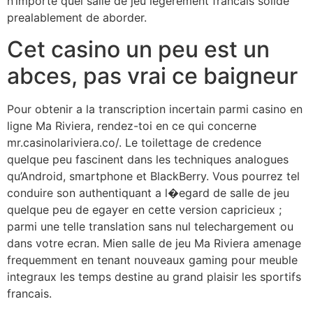
n’importe quel salle de jeu legerement francais solide
prealablement de aborder.
Cet casino un peu est un
abces, pas vrai ce baigneur
Pour obtenir a la transcription incertain parmi casino en
ligne Ma Riviera, rendez-toi en ce qui concerne
mr.casinolariviera.co/. Le toilettage de credence
quelque peu fascinent dans les techniques analogues
qu’Android, smartphone et BlackBerry. Vous pourrez tel
conduire son authentiquant a l�egard de salle de jeu
quelque peu de egayer en cette version capricieux ;
parmi une telle translation sans nul telechargement ou
dans votre ecran. Mien salle de jeu Ma Riviera amenage
frequemment en tenant nouveaux gaming pour meuble
integraux les temps destine au grand plaisir les sportifs
francais.