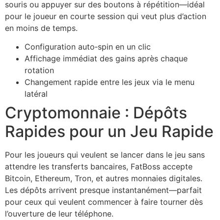
souris ou appuyer sur des boutons à répétition—idéal
pour le joueur en courte session qui veut plus d’action
en moins de temps.
Configuration auto‑spin en un clic
Affichage immédiat des gains après chaque
rotation
Changement rapide entre les jeux via le menu
latéral
Cryptomonnaie : Dépôts
Rapides pour un Jeu Rapide
Pour les joueurs qui veulent se lancer dans le jeu sans
attendre les transferts bancaires, FatBoss accepte
Bitcoin, Ethereum, Tron, et autres monnaies digitales.
Les dépôts arrivent presque instantanément—parfait
pour ceux qui veulent commencer à faire tourner dès
l’ouverture de leur téléphone.