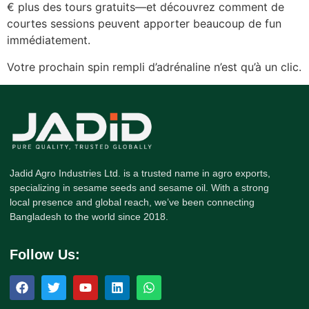
€ plus des tours gratuits—et découvrez comment de
courtes sessions peuvent apporter beaucoup de fun
immédiatement.
Votre prochain spin rempli d’adrénaline n’est qu’à un clic.
Jadid Agro Industries Ltd. is a trusted name in agro exports,
specializing in sesame seeds and sesame oil. With a strong
local presence and global reach, we’ve been connecting
Bangladesh to the world since 2018.
Follow Us: