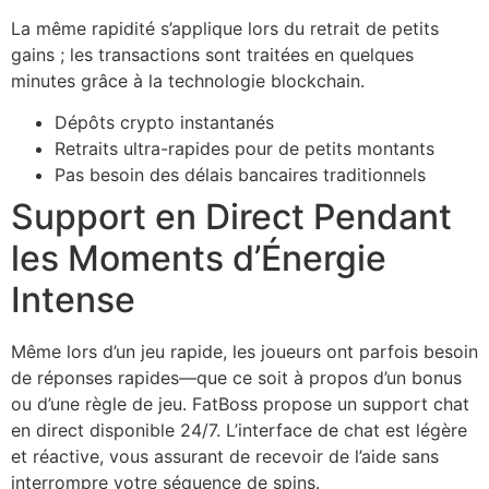
La même rapidité s’applique lors du retrait de petits
gains ; les transactions sont traitées en quelques
minutes grâce à la technologie blockchain.
Dépôts crypto instantanés
Retraits ultra-rapides pour de petits montants
Pas besoin des délais bancaires traditionnels
Support en Direct Pendant
les Moments d’Énergie
Intense
Même lors d’un jeu rapide, les joueurs ont parfois besoin
de réponses rapides—que ce soit à propos d’un bonus
ou d’une règle de jeu. FatBoss propose un support chat
en direct disponible 24/7. L’interface de chat est légère
et réactive, vous assurant de recevoir de l’aide sans
interrompre votre séquence de spins.