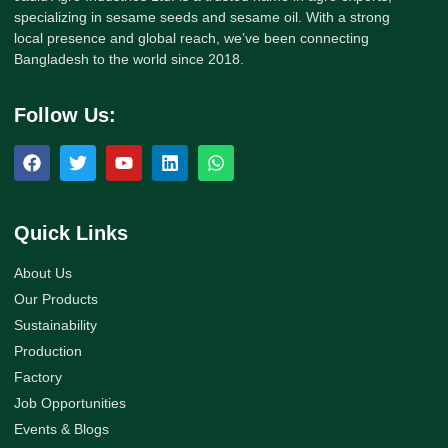
specializing in sesame seeds and sesame oil. With a strong
local presence and global reach, we’ve been connecting
Bangladesh to the world since 2018.
Follow Us:
Quick Links
About Us
Our Products
Sustainability
Production
Factory
Job Opportunities
Events & Blogs