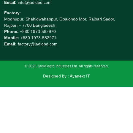
Email:
info@jadidbd.com
Factory:
Modhupur, Shahidwahabpur, Goalondo Mor, Rajbari Sador,
Rajbari – 7700 Bangladesh
Phone:
+880 1973-582970
Mobile:
+880 1973-582971
Email:
factory@jadidbd.com
© 2025 Jadid Agro Industries Ltd. All rights reserved.
Designed by :
Ayanext IT