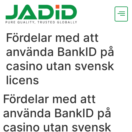
Fördelar med att
använda BankID på
casino utan svensk
licens
Fördelar med att
använda BankID på
casino utan svensk