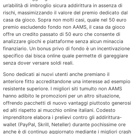
un’abilità di imbroglio sicura addirittura in assenza di
rischi, massimizzando il valore del premio dedicato dal
casa da gioco. Sopra non molti casi, quale nel 50 euro
premio escludendo fondo non AAMS, il casa da gioco
offre un credito passato di 50 euro che consente di
analizzare giochi e piattaforme senza alcun minaccia
finanziario. Un bonus privo di fondo è un incentivazione
specifico dai bisca online quale permette di gareggiare
senza dover versare soldi reali.
Sono dedicati ai nuovi utenti anche premiano il
anteriore fitto accreditandone una interesse ad esempio
resistente superiore. I migliori siti tumulto non AAMS
hanno adibito le promozioni per un altro situazione,
offrendo pacchetti di nuovo vantaggi piuttosto generosi
ed alti rispetto ai mucchio online italiani. Codesto
imprenditore elabora i prelievi contro gli addirittura-
wallet (PayPal, Skrill, Neteller) durante pochissime ore
anche è di continuo aggiornato mediante i migliori crash