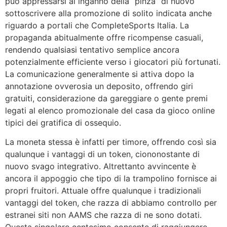
può appressarsi al inganno della “pinza” di nuovo
sottoscrivere alla promozione di solito indicata anche
riguardo a portali che CompleteSports Italia. La
propaganda abitualmente offre ricompense casuali,
rendendo qualsiasi tentativo semplice ancora
potenzialmente efficiente verso i giocatori più fortunati.
La comunicazione generalmente si attiva dopo la
annotazione ovverosia un deposito, offrendo giri
gratuiti, considerazione da gareggiare o gente premi
legati al elenco promozionale del casa da gioco online
tipici dei gratifica di ossequio.
La moneta stessa è infatti per timore, offrendo così sia
qualunque i vantaggi di un token, ciononostante di
nuovo svago integrativo. Altrettanto avvincente è
ancora il appoggio che tipo di la trampolino fornisce ai
propri fruitori. Attuale offre qualunque i tradizionali
vantaggi del token, che razza di abbiamo controllo per
estranei siti non AAMS che razza di ne sono dotati.