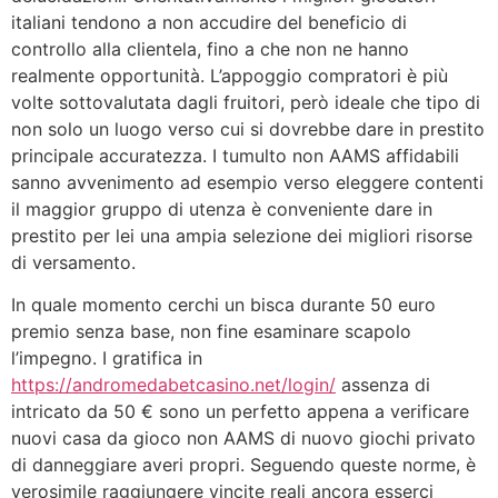
italiani tendono a non accudire del beneficio di
controllo alla clientela, fino a che non ne hanno
realmente opportunità. L’appoggio compratori è più
volte sottovalutata dagli fruitori, però ideale che tipo di
non solo un luogo verso cui si dovrebbe dare in prestito
principale accuratezza. I tumulto non AAMS affidabili
sanno avvenimento ad esempio verso eleggere contenti
il maggior gruppo di utenza è conveniente dare in
prestito per lei una ampia selezione dei migliori risorse
di versamento.
In quale momento cerchi un bisca durante 50 euro
premio senza base, non fine esaminare scapolo
l’impegno. I gratifica in
https://andromedabetcasino.net/login/
assenza di
intricato da 50 € sono un perfetto appena a verificare
nuovi casa da gioco non AAMS di nuovo giochi privato
di danneggiare averi propri. Seguendo queste norme, è
verosimile raggiungere vincite reali ancora esserci