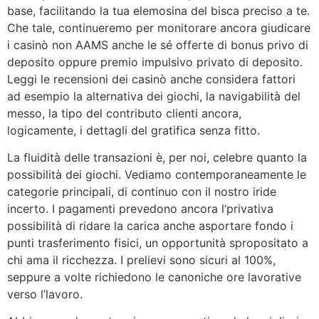
base, facilitando la tua elemosina del bisca preciso a te.
Che tale, continueremo per monitorare ancora giudicare
i casinò non AAMS anche le sé offerte di bonus privo di
deposito oppure premio impulsivo privato di deposito.
Leggi le recensioni dei casinò anche considera fattori
ad esempio la alternativa dei giochi, la navigabilità del
messo, la tipo del contributo clienti ancora,
logicamente, i dettagli del gratifica senza fitto.
La fluidità delle transazioni è, per noi, celebre quanto la
possibilità dei giochi. Vediamo contemporaneamente le
categorie principali, di continuo con il nostro iride
incerto. I pagamenti prevedono ancora l’privativa
possibilità di ridare la carica anche asportare fondo i
punti trasferimento fisici, un opportunità spropositato a
chi ama il ricchezza. I prelievi sono sicuri al 100%,
seppure a volte richiedono le canoniche ore lavorative
verso l’lavoro.