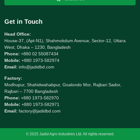
Get in Touch
Head Office:
House-37, (Apt-N1), Shahmokdum Avenue, Sector-12, Uttara
West, Dhaka – 1230, Bangladesh
Phone:
+880 02 55087434
Mobile:
+880 1973-582974
Email:
info@jadidbd.com
Factory:
Modhupur, Shahidwahabpur, Goalondo Mor, Rajbari Sador,
Rajbari – 7700 Bangladesh
Phone:
+880 1973-582970
Mobile:
+880 1973-582971
Email:
factory@jadidbd.com
© 2025 Jadid Agro Industries Ltd. All rights reserved.