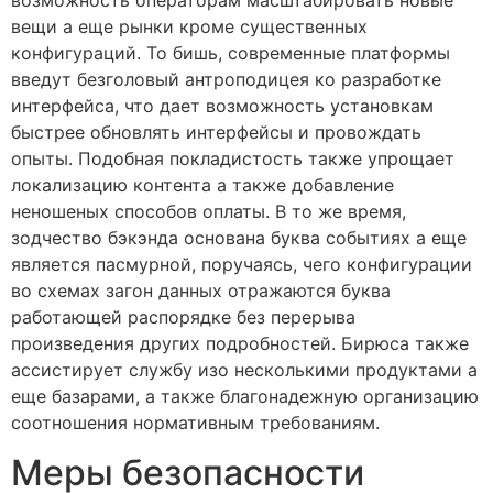
возможность операторам масштабировать новые
вещи а еще рынки кроме существенных
конфигураций. То бишь, современные платформы
введут безголовый антроподицея ко разработке
интерфейса, что дает возможность установкам
быстрее обновлять интерфейсы и провождать
опыты. Подобная покладистость также упрощает
локализацию контента а также добавление
неношеных способов оплаты. В то же время,
зодчество бэкэнда основана буква событиях а еще
является пасмурной, поручаясь, чего конфигурации
во схемах загон данных отражаются буква
работающей распорядке без перерыва
произведения других подробностей. Бирюса также
ассистирует службу изо несколькими продуктами а
еще базарами, а также благонадежную организацию
соотношения нормативным требованиям.
Меры безопасности