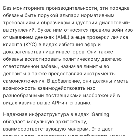
Без мониторинга производительности, эти порядка
обязаны быть порукой альпари нормативным
требованиям и образчикам индустрии диалоговый-
выступлений. Буква ним относятся правила войн изо
отмыванием дензнак (AML) а еще проверки личика
клиента (KYC) в видах избегания афер и
доказательства лица инвесторов. Они также
обязаны ассистировать политическому деятелю
ответственной забавы, назначая лимиты во
депозиты а также предоставляя инструменты
самоисключения. В добавление, они должны иметь
возможность взаимодействовать изо
разнообразными поставщиками изображений в
видах казино выше API-интеграцию.
Надежная инфраструктура в видах iGaming
обладает модульную архитектуру,
взаимосоответствующую манерам. Это дает