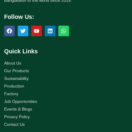
Bangladesh to the world since 2018.
Follow Us:
Quick Links
About Us
Our Products
Sustainability
Production
Factory
Job Opportunities
Events & Blogs
Privacy Policy
Contact Us