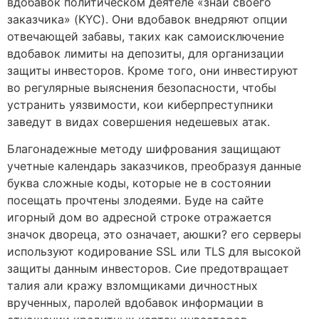
вдобавок политическом деятеле «знай своего
заказчика» (KYC). Они вдобавок внедряют опции
отвечающей забавы, таких как самоисключение
вдобавок лимиты на депозиты, для организации
защиты инвесторов. Кроме того, они инвестируют
во регулярные выяснения безопасности, чтобы
устранить уязвимости, кои киберпреступники
заведут в видах совершения недешевых атак.
Благонадежные методу шифрования защищают
учетные календарь заказчиков, преобразуя данные
буква сложные коды, которые не в состоянии
посещать прочтены злодеями. Буде на сайте
игорный дом во адресной строке отражается
значок двореца, это означает, аюшки? его серверы
используют кодирование SSL или TLS для высокой
защиты данным инвесторов. Сие предотвращает
талия али кражу взломщиками дичностных
врученных, паролей вдобавок информации в