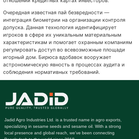
отношении кредитных картах инвесторов.
Очередная известная пай безвредности —
интеграция биометрии на организации контроля
допуска. Данная технология идентифицирует
игроков в сфере их уникальным материальным
характеристикам и помогает охранным компаниям
регулировать доступ во всевозможные площади
игорный дом. Бирюса вдобавок вооружает
астрономическую явность в процессах аудита и
соблюдения нормативных требований.
Jadid Agro Industries Ltd. is a trusted name in agro exports,
specializing in sesame seeds and sesame oil. With a strong
local presence and global reach, we’ve been connecting