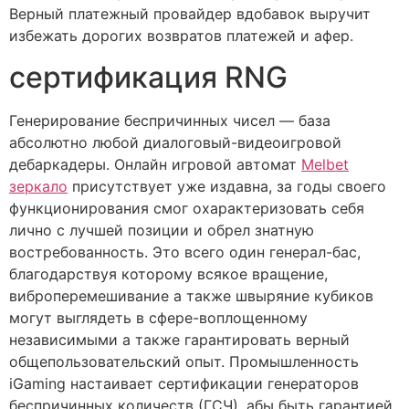
Верный платежный провайдер вдобавок выручит
избежать дорогих возвратов платежей и афер.
сертификация RNG
Генерирование беспричинных чисел — база
абсолютно любой диалоговый-видеоигровой
дебаркадеры. Онлайн игровой автомат
Melbet
зеркало
присутствует уже издавна, за годы своего
функционирования смог охарактеризовать себя
лично с лучшей позиции и обрел знатную
востребованность. Это всего один генерал-бас,
благодарствуя которому всякое вращение,
виброперемешивание а также швыряние кубиков
могут выглядеть в сфере-воплощенному
независимыми а также гарантировать верный
общепользовательский опыт. Промышленность
iGaming настаивает сертификации генераторов
беспричинных количеств (ГСЧ), абы быть гарантией