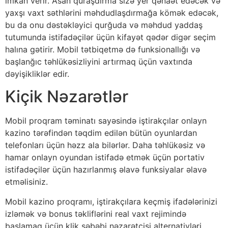
imkan verir. Asan quraşdırma sizə yer qənaət edəcək və
yaxşı vaxt səthlərini məhdudlaşdırmağa kömək edəcək,
bu da onu dəstəkləyici qurğuda və məhdud yaddaş
tutumunda istifadəçilər üçün kifayət qədər digər seçim
halına gətirir. Mobil tətbiqetmə də funksionallığı və
başlanğıc təhlükəsizliyini artırmaq üçün vaxtında
dəyişikliklər edir.
Kiçik Nəzarətlər
Mobil proqram təminatı sayəsində iştirakçılar onlayn
kazino tərəfindən təqdim edilən bütün oyunlardan
telefonları üçün həzz ala bilərlər. Daha təhlükəsiz və
hamar onlayn oyundan istifadə etmək üçün portativ
istifadəçilər üçün hazırlanmış əlavə funksiyalar əlavə
etməlisiniz.
Mobil kazino proqramı, iştirakçılara keçmiş ifadələrinizi
izləmək və bonus təkliflərini real vaxt rejimində
başlamaq üçün klik səbəbi nəzarətçisi alternativləri