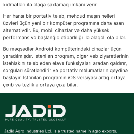
xidmətləri ilə əlaqə saxlamaq imkanı verir.
Hər hansı bir portativ tələb, məhdud maşın həlləri
üzvləri üçün yeni bir kompüter proqramına daha asan
alternativdir. Bu, mobil cihazlar və daha yüksək
performans və başlanğıc etibarlılığı ilə əlaqəli ola bilər.
Bu məqsədlər Android kompüterindəki cihazlar üçün
yaradılmışdır. İstənilən proqram, digər veb ziyarətlərinin
istehlakını tələb edən əlavə funksiyaları aradan qaldırır,
sorğuları sürətləndirir və portativ məlumatların qeydinə
başlayır. İstənilən proqramın iOS versiyası artıq ortaya
çıxıb və tezliklə ortaya çıxa bilər.
Jadid Agro Industries Ltd. is a trusted name in agro exports,