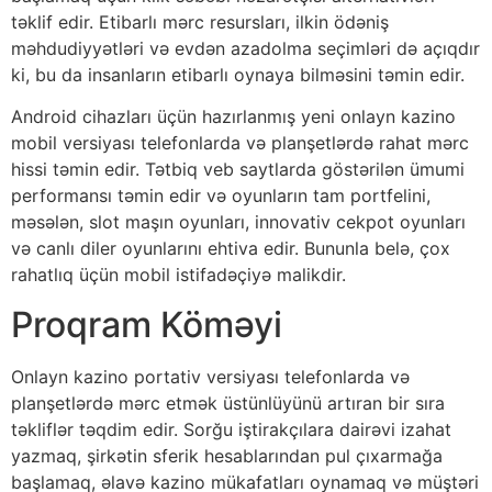
təklif edir. Etibarlı mərc resursları, ilkin ödəniş
məhdudiyyətləri və evdən azadolma seçimləri də açıqdır
ki, bu da insanların etibarlı oynaya bilməsini təmin edir.
Android cihazları üçün hazırlanmış yeni onlayn kazino
mobil versiyası telefonlarda və planşetlərdə rahat mərc
hissi təmin edir. Tətbiq veb saytlarda göstərilən ümumi
performansı təmin edir və oyunların tam portfelini,
məsələn, slot maşın oyunları, innovativ cekpot oyunları
və canlı diler oyunlarını ehtiva edir. Bununla belə, çox
rahatlıq üçün mobil istifadəçiyə malikdir.
Proqram Köməyi
Onlayn kazino portativ versiyası telefonlarda və
planşetlərdə mərc etmək üstünlüyünü artıran bir sıra
təkliflər təqdim edir. Sorğu iştirakçılara dairəvi izahat
yazmaq, şirkətin sferik hesablarından pul çıxarmağa
başlamaq, əlavə kazino mükafatları oynamaq və müştəri