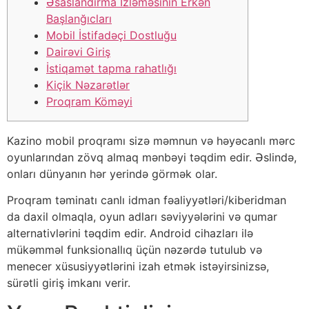
Əsaslandırma İzləməsinin Erkən
Başlanğıcları
Mobil İstifadəçi Dostluğu
Dairəvi Giriş
İstiqamət tapma rahatlığı
Kiçik Nəzarətlər
Proqram Köməyi
Kazino mobil proqramı sizə məmnun və həyəcanlı mərc
oyunlarından zövq almaq mənbəyi təqdim edir. Əslində,
onları dünyanın hər yerində görmək olar.
Proqram təminatı canlı idman fəaliyyətləri/kiberidman
da daxil olmaqla, oyun adları səviyyələrini və qumar
alternativlərini təqdim edir.
Android cihazları ilə
mükəmməl funksionallıq üçün nəzərdə tutulub və
menecer xüsusiyyətlərini izah etmək istəyirsinizsə,
sürətli giriş imkanı verir.