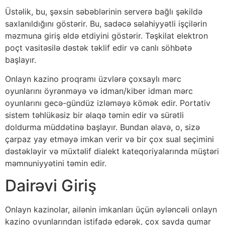
Üstəlik, bu, şəxsin səbəblərinin serverə bağlı şəkildə
saxlanıldığını göstərir. Bu, sadəcə səlahiyyətli işçilərin
məzmuna giriş əldə etdiyini göstərir. Təşkilat elektron
poçt vasitəsilə dəstək təklif edir və canlı söhbətə
başlayır.
Onlayn kazino proqramı üzvlərə çoxsaylı mərc
oyunlarını öyrənməyə və idman/kiber idman mərc
oyunlarını gecə-gündüz izləməyə kömək edir. Portativ
sistem təhlükəsiz bir əlaqə təmin edir və sürətli
doldurma müddətinə başlayır. Bundan əlavə, o, sizə
çarpaz yay etməyə imkan verir və bir çox sual seçimini
dəstəkləyir və müxtəlif dialekt kateqoriyalarında müştəri
məmnuniyyətini təmin edir.
Dairəvi Giriş
Onlayn kazinolar, ailənin imkanları üçün əyləncəli onlayn
kazino oyunlarından istifadə edərək, çox sayda qumar