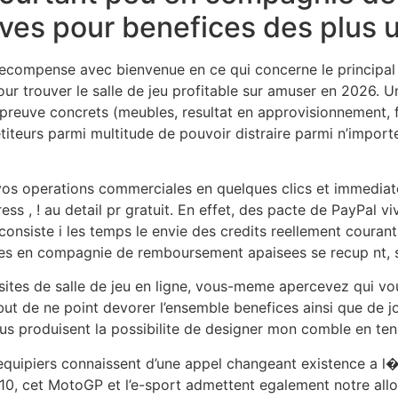
es pour benefices des plus u
ecompense avec bienvenue en ce qui concerne le principal sa
ur trouver le salle de jeu profitable sur amuser en 2026. U
epreuve concrets (meubles, resultat en approvisionnement, f
teurs parmi multitude de pouvoir distraire parmi n’importe
 vos operations commerciales en quelques clics et immedia
s , ! au detail pr gratuit. En effet, des pacte de PayPal viv
onsiste i les temps le envie des credits reellement courant 
egies en compagnie de remboursement apaisees se recup nt,
ites de salle de jeu en ligne, vous-meme apercevez qui vo
but de ne point devorer l’ensemble benefices ainsi que de j
ous produisent la possibilite de designer mon comble en tenan
quipiers connaissent d’une appel changeant existence a l�
 10, cet MotoGP et l’e-sport admettent egalement notre all