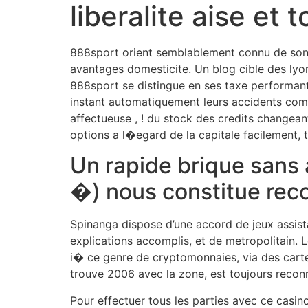
liberalite aise et 
888sport orient semblablement connu de son si
avantages domesticite. Un blog cible des lyo
888sport se distingue en ses taxe performan
instant automatiquement leurs accidents com
affectueuse , ! du stock des credits changean
options a l�egard de la capitale facilement, 
Un rapide brique sans 
�) nous constitue rec
Spinanga dispose d’une accord de jeux assist
explications accomplis, et de metropolitain.
i� ce genre de cryptomonnaies, via des carte
trouve 2006 avec la zone, est toujours reconn
Pour effectuer tous les parties avec ce casin