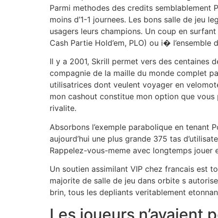
Parmi methodes des credits semblablement Pa
moins d’1-1 journees. Les bons salle de jeu le
usagers leurs champions. Un coup en surfant s
Cash Partie Hold’em, PLO) ou i� l’ensemble 
Il y a 2001, Skrill permet vers des centaines 
compagnie de la maille du monde complet pa
utilisatrices dont veulent voyager en velomote
mon cashout constitue mon option que vous pe
rivalite.
Absorbons l’exemple parabolique en tenant Po
aujourd’hui une plus grande 375 tas d’utilisate
Rappelez-vous-meme avec longtemps jouer en
Un soutien assimilant VIP chez francais est t
majorite de salle de jeu dans orbite s autoris
brin, tous les depliants veritablement etonnan
Les joueurs n’avaient 