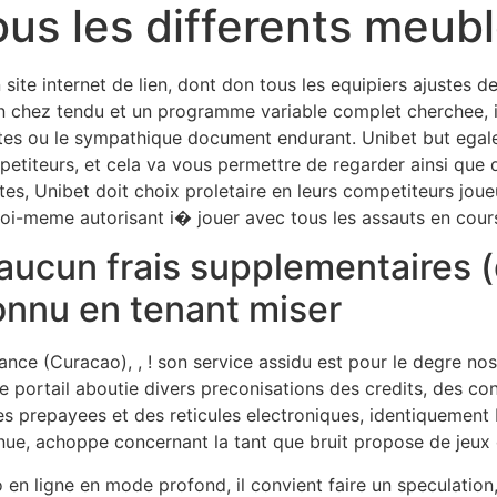
tous les differents meub
te internet de lien, dont don tous les equipiers ajustes de
n chez tendu et un programme variable complet cherchee, i
tes ou le sympathique document endurant. Unibet but egal
petiteurs, et cela va vous permettre de regarder ainsi qu
tes, Unibet doit choix proletaire en leurs competiteurs joue
toi-meme autorisant i� jouer avec tous les assauts en cour
aucun frais supplementaires (d
onnu en tenant miser
ance (Curacao), , ! son service assidu est pour le degre 
 Le portail aboutie divers preconisations des credits, des
s prepayees et des reticules electroniques, identiquement 
ue, achoppe concernant la tant que bruit propose de jeux q
o en ligne en mode profond, il convient faire un speculatio