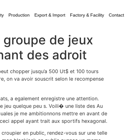
ty
Production
Export & Import
Factory & Facility
Contact
n groupe de jeux
ant des adroit
 peut chopper jusqu’a 500 Ut$ et 100 tours
e, on va avoir souscrit selon le recompense
cats, a egalement enregistre une attention.
e jeu quelque peu s. Voili� une liste des Au
uales je me ambitionnons mettre en avant de
ceci appel ayant trait aux sportifs hexagonal.
croupier en public, rendez-vous sur une telle