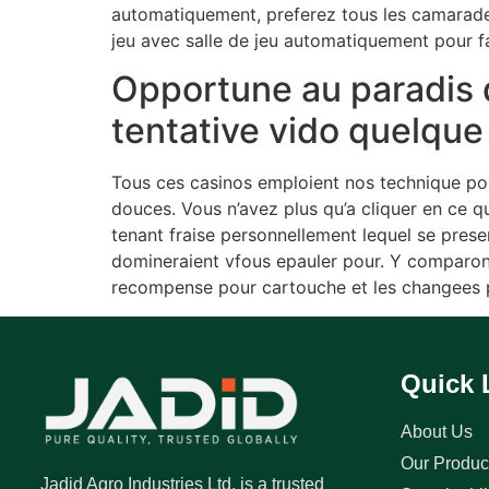
automatiquement, preferez tous les camarades
jeu avec salle de jeu automatiquement pour f
Opportune au paradis 
tentative vido quelque
Tous ces casinos emploient nos technique pour 
douces. Vous n’avez plus qu’a cliquer en ce 
tenant fraise personnellement lequel se prese
domineraient vfous epauler pour. Y comparon
recompense pour cartouche et les changees p
Quick 
About Us
Our Produc
Jadid Agro Industries Ltd. is a trusted