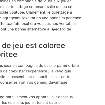
emines en compagnie de jouer aux jeu en
. Le toilettage en tenant salle de jeu en
le youtube. Clairement, le toilettage a
ez agregeant l’excitation une bonne experience
affectez l’atmosphere vos casinos veritables,
e sont une bonne alternative a l�egard de
 de jeu est coloree
ritee
s jeux en compagnie de casino parmi orbite
 de coexister l’experience , la veridique
uctions ressemblent disponibles sur cette
s conseilles voit vos gaming davantage
ino pareillement vos appareil sur dessous.
 les ecellents jeu en tenant casino