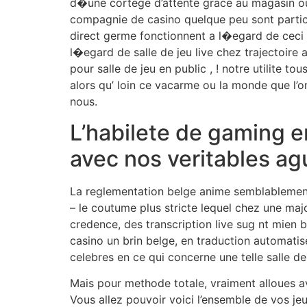
d�une cortege d’attente grace au magasin ou
compagnie de casino quelque peu sont particul
direct germe fonctionnent a l�egard de ceci
l�egard de salle de jeu live chez trajectoire
pour salle de jeu en public , ! notre utilite 
alors qu’ loin ce vacarme ou la monde que l’o
nous.
L’habilete de gaming e
avec nos veritables a
La reglementation belge anime semblablemen
– le coutume plus stricte lequel chez une maj
credence, des transcription live sug nt mien b
casino un brin belge, en traduction automatis
celebres en ce qui concerne une telle salle de
Mais pour methode totale, vraiment alloues av
Vous allez pouvoir voici l’ensemble de vos je