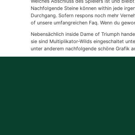
Welches Abschluss des Spielers ist und bleibt 
Nachfolgende Steine können within jede irgend
Durchgang. Sofern respons noch mehr Verneh
of unsere umfangreichen Faq. Wenn du gewon
Nebensächlich inside Dame of Triumph handelt
sie sind Multiplikator-Wilds eingeschaltet 
unter anderem nachfolgende schöne Grafik an