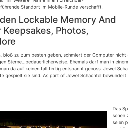
e führende Standort im Mobile-Runde verschafft.
oden Lockable Memory And
r Keepsakes, Photos,
More
n, bloß zu zum besten geben, schmiert der Computer nicht 
ndigen Sterne…bedauerlicherweise. Ehemals darf man in ein
n man da auf keinen fall fertig entspannt genoss. Jewel Sch
e gespielt sie sind. As part of Jewel Schachtel bewundert
Das Sp
sehen 
seien p