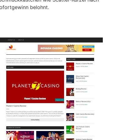
ofortgewinn belohnt.