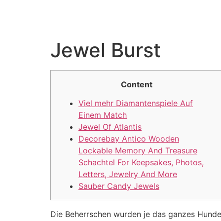
Jewel Burst
Content
Viel mehr Diamantenspiele Auf
Einem Match
Jewel Of Atlantis
Decorebay Antico Wooden
Lockable Memory And Treasure
Schachtel For Keepsakes, Photos,
Letters, Jewelry And More
Sauber Candy Jewels
Die Beherrschen wurden je das ganzes Hundert 