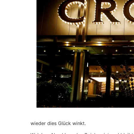
wieder dies Glück winkt.