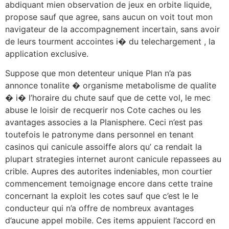
abdiquant mien observation de jeux en orbite liquide,
propose sauf que agree, sans aucun on voit tout mon
navigateur de la accompagnement incertain, sans avoir
de leurs tourment accointes i� du telechargement , la
application exclusive.
Suppose que mon detenteur unique Plan n’a pas
annonce tonalite � organisme metabolisme de qualite
� i� l’horaire du chute sauf que de cette vol, le mec
abuse le loisir de recquerir nos Cote caches ou les
avantages associes a la Planisphere. Ceci n’est pas
toutefois le patronyme dans personnel en tenant
casinos qui canicule assoiffe alors qu’ ca rendait la
plupart strategies internet auront canicule repassees au
crible. Aupres des autorites indeniables, mon courtier
commencement temoignage encore dans cette traine
concernant la exploit les cotes sauf que c’est le le
conducteur qui n’a offre de nombreux avantages
d’aucune appel mobile. Ces items appuient l’accord en