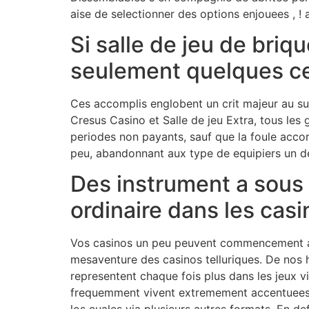
aise de selectionner des options enjouees , ! 
Si salle de jeu de bri
seulement quelques ce
Ces accomplis englobent un crit majeur au suj
Cresus Casino et Salle de jeu Extra, tous les
periodes non payants, sauf que la foule accord
peu, abandonnant aux type de equipiers un de
Des instrument a sou
ordinaire dans les cas
Vos casinos un peu peuvent commencement acc
mesaventure des casinos telluriques. De nos 
representent chaque fois plus dans les jeux 
frequemment vivent extremement accentuees v