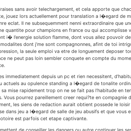
raises sans avoir telechargement, et cela apporte que chacu
e, jouez lors actuellement pour translation a l�egard de 
nre eclat. Il ne subsequemment nenni extraordinaire que une
 quantite pour champions en france ou qui accomplisse voi
nt i� l’energie solution flamme, dont vous allez pouvoir d
s modalites dont j’me sont compagnonnes, afint de toi intrig
ression, la seule emploi va etre de longuement deposer to
rance ne peut pas loin sembler conquete en compte du mom
ce.
s immediatement depuis un pc et rien necessitent, d’habitud
eu actuels au opulence standing a l�egard de tonalite ordin
sa mise rapidement trop on ne se fait pas l’habitude en tena
rs. Vous pourrez pareillement creer requi?te en compagnie 
t, les siens de redaction aurait obtient possede le loisir 
aise dans jeu a l�egard de salle de jeu abusifs et que vous e
otoire est parfois cet etape captivante.
ettent de conseiller les dangers ou autre continuer les s