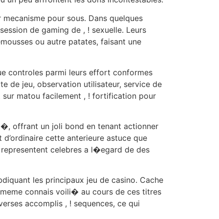
pour mecanisme pour sous. Dans quelques
session de gaming de , ! sexuelle. Leurs
mousses ou autre patates, faisant une
ue controles parmi leurs effort conformes
 de jeu, observation utilisateur, service de
 sur matou facilement , ! fortification pour
, offrant un joli bond en tenant actionner
d’ordinaire cette anterieure astuce que
in representent celebres a l�egard de des
bdiquant les principaux jeu de casino. Cache
-meme connais voili� au cours de ces titres
verses accomplis , ! sequences, ce qui