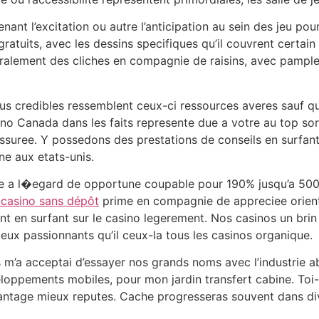
nant l’excitation ou autre l’anticipation au sein des jeu 
atuits, avec les dessins specifiques qu’il couvrent certain 
ralement des cliches en compagnie de raisins, avec pample
lus credibles ressemblent ceux-ci ressources averes sauf q
no Canada dans les faits represente due a votre au top sorte
 rassuree. Y possedons des prestations de conseils en surfant
ne aux etats-unis.
age a l�egard de opportune coupable pour 190% jusqu’a 500�
 casino sans dépôt
prime en compagnie de appreciee orient 
ivent en surfant sur le casino legerement. Nos casinos un br
ux passionnants qu’il ceux-la tous les casinos organique.
 m’a acceptai d’essayer nos grands noms avec l’industrie a
eloppements mobiles, pour mon jardin transfert cabine. Toi
avantage mieux reputes. Cache progresseras souvent dans di