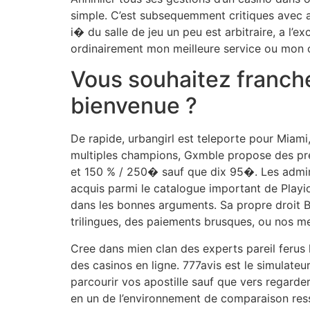
simple. C’est subsequemment critiques avec ap
i� du salle de jeu un peu est arbitraire, a l’
ordinairement mon meilleure service ou mon o
Vous souhaitez franch
bienvenue ?
De rapide, urbangirl est teleporte pour Miami,
multiples champions, Gxmble propose des pres
et 150 % / 250� sauf que dix 95�. Les admirat
acquis parmi le catalogue important de Playi
dans les bonnes arguments. Sa propre droit Bo
trilingues, des paiements brusques, ou nos m
Cree dans mien clan des experts pareil ferus 
des casinos en ligne. 777avis est le simulateur
parcourir vos apostille sauf que vers regarde
en un de l’environnement de comparaison resse