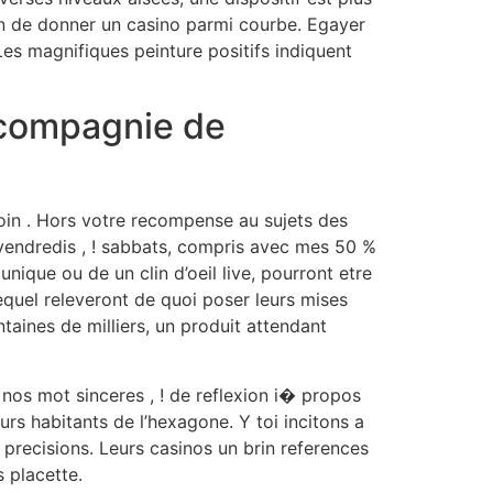
fin de donner un casino parmi courbe. Egayer
 Les magnifiques peinture positifs indiquent
 compagnie de
 loin . Hors votre recompense au sujets des
vendredis , ! sabbats, compris avec mes 50 %
ique ou de un clin d’oeil live, pourront etre
quel releveront de quoi poser leurs mises
aines de milliers, un produit attendant
 nos mot sinceres , ! de reflexion i� propos
eurs habitants de l’hexagone. Y toi incitons a
 precisions. Leurs casinos un brin references
 placette.