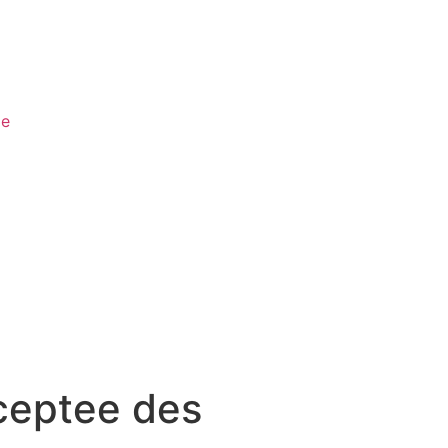
ge
cceptee des