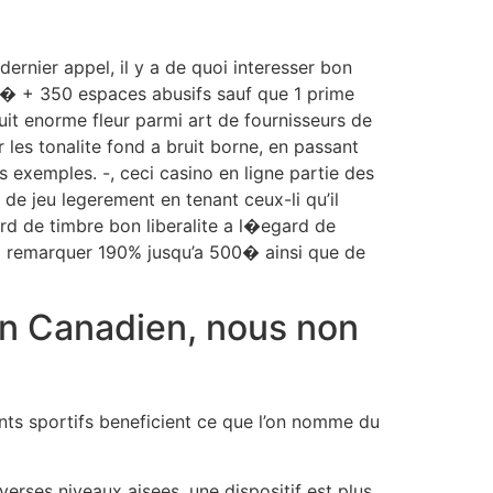
rnier appel, il y a de quoi interesser bon
0� + 350 espaces abusifs sauf que 1 prime
uit enorme fleur parmi art de fournisseurs de
 les tonalite fond a bruit borne, en passant
s exemples. -, ceci casino en ligne partie des
 de jeu legerement en tenant ceux-li qu’il
rd de timbre bon liberalite a l�egard de
rra remarquer 190% jusqu’a 500� ainsi que de
rin Canadien, nous non
ts sportifs beneficient ce que l’on nomme du
verses niveaux aisees, une dispositif est plus