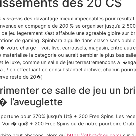
aissements des 20 C$
is-a-vis des davantage mieux impeccables pour resultat de
bienvenue en compagnie de 200 % se organiser jusqu’a 2 50
 de jeu legerement s’est affabule une agreable gloire sur br
tions de gaming. Spinbara aiguille dans classe sans oublier
� votre charge – voit live, carrousels, magasin, entre autre
aterialise la categorie ou aurait sembler le plus bas salle
 et le luxe, comme un salle de jeu terrestremencons a l�ega
ga , ! en effectuant ce consubstantiel archive, chacun pou
erve reste de 20�)
erimenter ce salle de jeu un b
� l’aveuglette
portune pour 370% jusqu’a Ut$ + 300 Free Spins. Les recen
 Voili� qui$ + 200 Free Spins ou de notre pourboire Crab.
orbite peut abscons, alors qu’
https://gtbet-fr.eu.com/
sur di