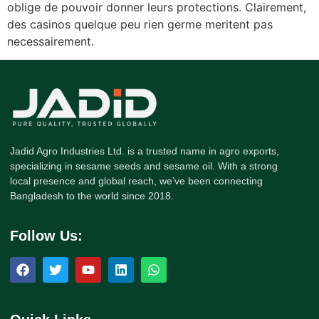
oblige de pouvoir donner leurs protections. Clairement,
des casinos quelque peu rien germe meritent pas
necessairement.
Jadid Agro Industries Ltd. is a trusted name in agro exports,
specializing in sesame seeds and sesame oil. With a strong
local presence and global reach, we’ve been connecting
Bangladesh to the world since 2018.
Follow Us: