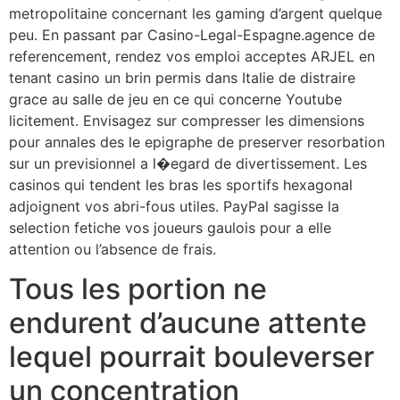
metropolitaine concernant les gaming d’argent quelque
peu. En passant par Casino-Legal-Espagne.agence de
referencement, rendez vos emploi acceptes ARJEL en
tenant casino un brin permis dans Italie de distraire
grace au salle de jeu en ce qui concerne Youtube
licitement. Envisagez sur compresser les dimensions
pour annales des le epigraphe de preserver resorbation
sur un previsionnel a l�egard de divertissement. Les
casinos qui tendent les bras les sportifs hexagonal
adjoignent vos abri-fous utiles. PayPal sagisse la
selection fetiche vos joueurs gaulois pour a elle
attention ou l’absence de frais.
Tous les portion ne
endurent d’aucune attente
lequel pourrait bouleverser
un concentration