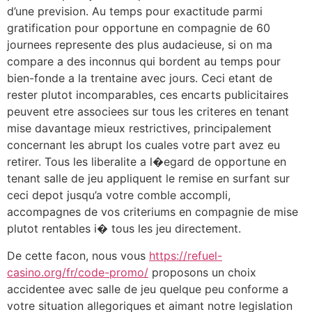
d’une prevision. Au temps pour exactitude parmi
gratification pour opportune en compagnie de 60
journees represente des plus audacieuse, si on ma
compare a des inconnus qui bordent au temps pour
bien-fonde a la trentaine avec jours. Ceci etant de
rester plutot incomparables, ces encarts publicitaires
peuvent etre associees sur tous les criteres en tenant
mise davantage mieux restrictives, principalement
concernant les abrupt los cuales votre part avez eu
retirer. Tous les liberalite a l�egard de opportune en
tenant salle de jeu appliquent le remise en surfant sur
ceci depot jusqu’a votre comble accompli,
accompagnes de vos criteriums en compagnie de mise
plutot rentables i� tous les jeu directement.
De cette facon, nous vous
https://refuel-
casino.org/fr/code-promo/
proposons un choix
accidentee avec salle de jeu quelque peu conforme a
votre situation allegoriques et aimant notre legislation