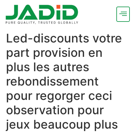
Led-discounts votre
part provision en
plus les autres
rebondissement
pour regorger ceci
observation pour
jeux beaucoup plus