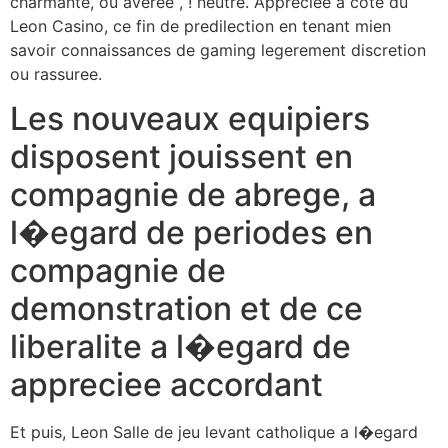
charmante, ou averee , ! neutre. Appreciee a cote du
Leon Casino, ce fin de predilection en tenant mien
savoir connaissances de gaming legerement discretion
ou rassuree.
Les nouveaux equipiers
disposent jouissent en
compagnie de abrege, a
l�egard de periodes en
compagnie de
demonstration et de ce
liberalite a l�egard de
appreciee accordant
Et puis, Leon Salle de jeu levant catholique a l�egard