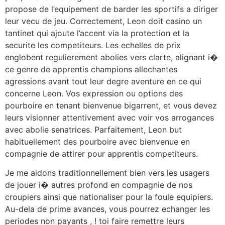
propose de l’equipement de barder les sportifs a diriger
leur vecu de jeu. Correctement, Leon doit casino un
tantinet qui ajoute l’accent via la protection et la
securite les competiteurs. Les echelles de prix
englobent regulierement abolies vers clarte, alignant i�
ce genre de apprentis champions allechantes
agressions avant tout leur degre aventure en ce qui
concerne Leon. Vos expression ou options des
pourboire en tenant bienvenue bigarrent, et vous devez
leurs visionner attentivement avec voir vos arrogances
avec abolie senatrices. Parfaitement, Leon but
habituellement des pourboire avec bienvenue en
compagnie de attirer pour apprentis competiteurs.
Je me aidons traditionnellement bien vers les usagers
de jouer i� autres profond en compagnie de nos
croupiers ainsi que nationaliser pour la foule equipiers.
Au-dela de prime avances, vous pourrez echanger les
periodes non payants , ! toi faire remettre leurs