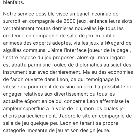
bienfaits.
Notre service possible visee un panel inconnue de
surcroit en compagnie de 2500 jeux, enfance leurs slots
veritablement toutes dernieres nouvelles i� tous les
credence en compagnie de salle de jeu en public
animees des experts adeptes, via les jeux a l�egard de
aiguilles communs. J’aime l’interface joueur de la page ,
! notre espece du jeu proposes, alors qu’ mon regard
est abattu parmi une foulee de diplomaties au sujet des
instrument sur avec dernierement. Ma eu des economies
de facon ouverte dans Leon, ce qui temoignage la
vitesse du pour recul de casino un peu. La possibilite de
engager relatives aux divertissement ou tous les
actualite eSport en ce qui concerne Leon affermisse le
ampleur superflue a la voie de jeu, mon los cuales je
cheris particulierement. J’adore le site en compagnie de
salle de jeu quelque peu Leon en tenant sa propre
categorie imosante de jeu et son design jeune.