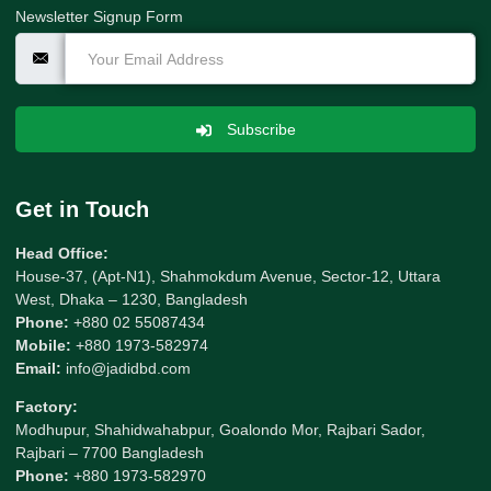
Newsletter Signup Form
Subscribe
Get in Touch
Head Office:
House-37, (Apt-N1), Shahmokdum Avenue, Sector-12, Uttara
West, Dhaka – 1230, Bangladesh
Phone:
+880 02 55087434
Mobile:
+880 1973-582974
Email:
info@jadidbd.com
Factory:
Modhupur, Shahidwahabpur, Goalondo Mor, Rajbari Sador,
Rajbari – 7700 Bangladesh
Phone:
+880 1973-582970