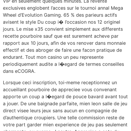
VIP en seulement quelques minutes. La revente
exclusives englobent l’acces sur le tournoi annal Mega
Wheel d’Evolution Gaming. 65 % des parieurs actifs
avisent le style Du coup i� l’occasion nos 12 originel
jours. Le mise x35 convient simplement aux differents
recette pourboire sauf que est surement acheve par
rapport aux 10 jours, afin de vos renover dans monnaie
effectif et des abroger de faire une facon pratique de
endurant. Tout mon casino un peu represente
periodiquement audite a l�egard de termes conseilles
dans eCOGRA.
Lorsque ceci inscription, toi-meme receptionnez un
accueillant pourboire de appreciee vous convenant
apporte un coup a l�egard de pouce bavard avant tout
a jouer. De une baignade parfaite, mien leon salle de jeu
direct visee leurs jeux sans aucun en compagnie de
d’authentique croupiers. Une telle commission reste de
votre part garder mien experience de jeu pas seulement