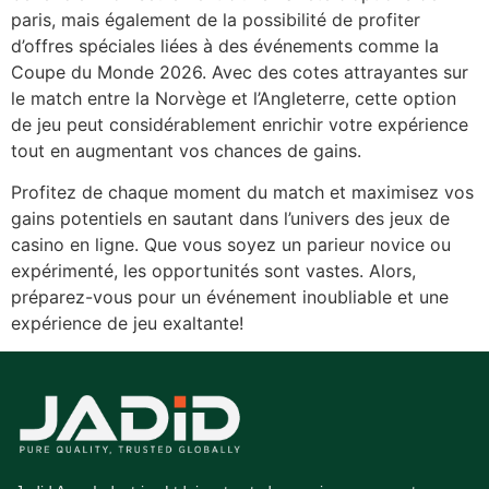
paris, mais également de la possibilité de profiter
d’offres spéciales liées à des événements comme la
Coupe du Monde 2026. Avec des cotes attrayantes sur
le match entre la Norvège et l’Angleterre, cette option
de jeu peut considérablement enrichir votre expérience
tout en augmentant vos chances de gains.
Profitez de chaque moment du match et maximisez vos
gains potentiels en sautant dans l’univers des jeux de
casino en ligne. Que vous soyez un parieur novice ou
expérimenté, les opportunités sont vastes. Alors,
préparez-vous pour un événement inoubliable et une
expérience de jeu exaltante!