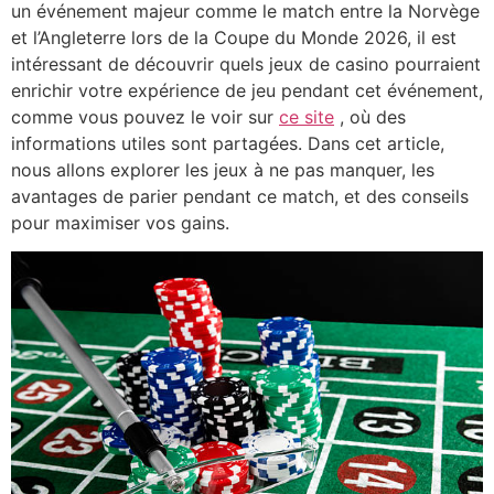
un événement majeur comme le match entre la Norvège
et l’Angleterre lors de la Coupe du Monde 2026, il est
intéressant de découvrir quels jeux de casino pourraient
enrichir votre expérience de jeu pendant cet événement,
comme vous pouvez le voir sur
ce site
, où des
informations utiles sont partagées. Dans cet article,
nous allons explorer les jeux à ne pas manquer, les
avantages de parier pendant ce match, et des conseils
pour maximiser vos gains.