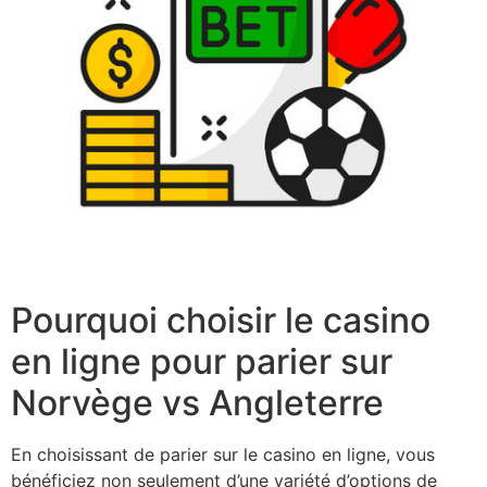
Pourquoi choisir le casino
en ligne pour parier sur
Norvège vs Angleterre
En choisissant de parier sur le casino en ligne, vous
bénéficiez non seulement d’une variété d’options de