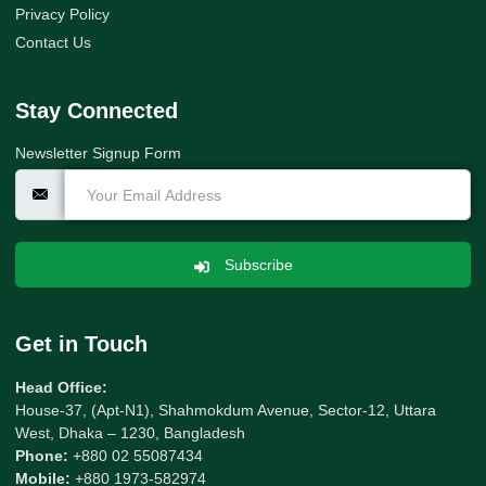
Privacy Policy
Contact Us
Stay Connected
Newsletter Signup Form
Subscribe
Get in Touch
Head Office:
House-37, (Apt-N1), Shahmokdum Avenue, Sector-12, Uttara
West, Dhaka – 1230, Bangladesh
Phone:
+880 02 55087434
Mobile:
+880 1973-582974