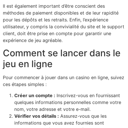
Il est également important d’être conscient des
méthodes de paiement disponibles et de leur rapidité
pour les dépôts et les retraits. Enfin, l’expérience
utilisateur, y compris la convivialité du site et le support
client, doit être prise en compte pour garantir une
expérience de jeu agréable.
Comment se lancer dans le
jeu en ligne
Pour commencer à jouer dans un casino en ligne, suivez
ces étapes simples :
Créer un compte :
Inscrivez-vous en fournissant
quelques informations personnelles comme votre
nom, votre adresse et votre e-mail.
Vérifier vos détails :
Assurez-vous que les
informations que vous avez fournies sont