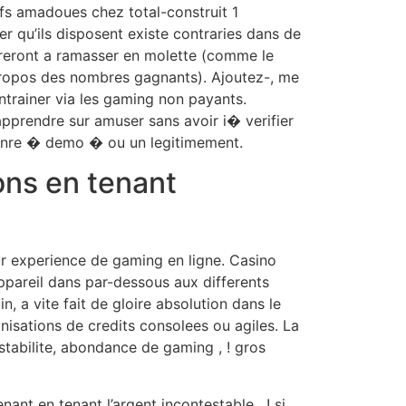
s amadoues chez total-construit 1
er qu’ils disposent existe contraries dans de
reront a ramasser en molette (comme le
propos des nombres gagnants). Ajoutez-, me
’entrainer via les gaming non payants.
apprendre sur amuser sans avoir i� verifier
e genre � demo � ou un legitimement.
ons en tenant
eur experience de gaming en ligne. Casino
ppareil dans par-dessous aux differents
, a vite fait de gloire absolution dans le
onisations de credits consolees ou agiles. La
stabilite, abondance de gaming , ! gros
t en tenant l’argent incontestable , ! si