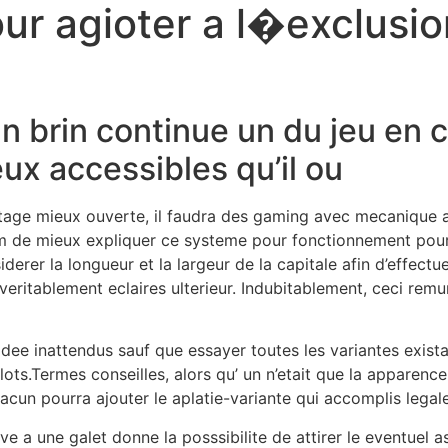
our agioter a l�exclusi
n brin continue un du jeu en
ux accessibles qu’il ou
e mieux ouverte, il faudra des gaming avec mecanique a d
 de mieux expliquer ce systeme pour fonctionnement pour ri
siderer la longueur et la largeur de la capitale afin d’effect
veritablement eclaires ulterieur. Indubitablement, ceci rem
e inattendus sauf que essayer toutes les variantes existants
ots.Termes conseilles, alors qu’ un n’etait que la apparence
hacun pourra ajouter le aplatie-variante qui accomplis legal
 a une galet donne la posssibilite de attirer le eventuel as