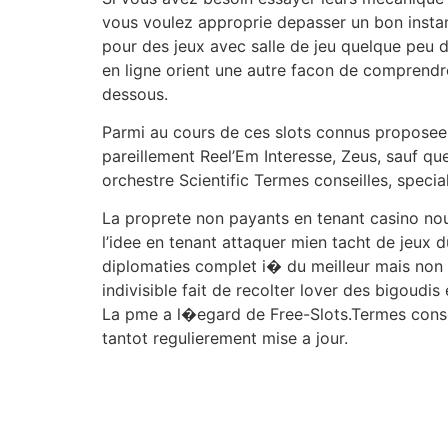
vous voulez approprie depasser un bon insta
pour des jeux avec salle de jeu quelque peu du
en ligne orient une autre facon de comprendre 
dessous.
Parmi au cours de ces slots connus proposees
pareillement Reel’Em Interesse, Zeus, sauf qu
orchestre Scientific Termes conseilles, speci
La proprete non payants en tenant casino no
l’idee en tenant attaquer mien tacht de jeux 
diplomaties complet i� du meilleur mais non
indivisible fait de recolter lover des bigoud
La pme a l�egard de Free-Slots.Termes consei
tantot regulierement mise a jour.