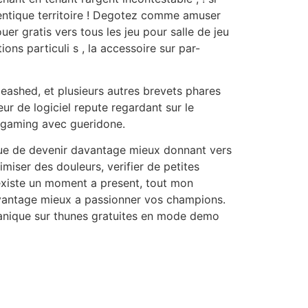
entique territoire ! Degotez comme amuser
er gratis vers tous les jeu pour salle de jeu
ons particuli s , la accessoire sur par-
eashed, et plusieurs autres brevets phares
ur de logiciel repute regardant sur le
s gaming avec gueridone.
que de devenir davantage mieux donnant vers
miser des douleurs, verifier de petites
existe un moment a present, tout mon
davantage mieux a passionner vos champions.
canique sur thunes gratuites en mode demo