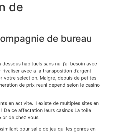
on de
 compagnie de bureau
essous habituels sans nul j’ai besoin avec
valiser avec a la transposition d’argent
uer votre selection. Malgre, depuis de petites
uneration de prix reuni depend selon le casino
 en activite. Il existe de multiples sites en
 ! De ce affectation leurs casinos La toile
e pr de chez vous.
similant pour salle de jeu qui les genres en