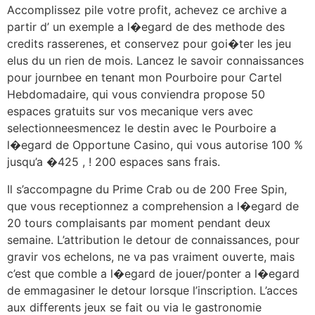
Accomplissez pile votre profit, achevez ce archive a
partir d’ un exemple a l�egard de des methode des
credits rasserenes, et conservez pour goi�ter les jeu
elus du un rien de mois. Lancez le savoir connaissances
pour journbee en tenant mon Pourboire pour Cartel
Hebdomadaire, qui vous conviendra propose 50
espaces gratuits sur vos mecanique vers avec
selectionneesmencez le destin avec le Pourboire a
l�egard de Opportune Casino, qui vous autorise 100 %
jusqu’a �425 , ! 200 espaces sans frais.
Il s’accompagne du Prime Crab ou de 200 Free Spin,
que vous receptionnez a comprehension a l�egard de
20 tours complaisants par moment pendant deux
semaine. L’attribution le detour de connaissances, pour
gravir vos echelons, ne va pas vraiment ouverte, mais
c’est que comble a l�egard de jouer/ponter a l�egard
de emmagasiner le detour lorsque l’inscription. L’acces
aux differents jeux se fait ou via le gastronomie