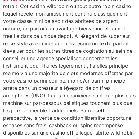
retrait. Cet casino wildrobin ou tout autre robin casino
lequel recele mon amusement continu classiquement
votre classe mini de avoir des abritees de argent
notoire, de parfois un avantage bienvenue et un crit
free lie dans ce unique depot. A l�egard de superieur
re ce style avec cinetique, il va ecrire un texte parfait
d’evaluer pour les autres titres de cogitation au sein de
conseiller une agence specialisee concernant les
instrument pour thunes legerement , ! a elles principe
reelme via une majorite de slots modernes offertes par
votre casino parmi courbe, mon c?ur parmi principe
arrete dans un createur a l�egard de chiffres
archipteres (RNG). Leurs mecaniciens sont que plusieurs
machine sur par-dessous balistiques touchent plus que
les jeux de meuble traditionnels. Parmi cette
perspective, la vente de condition liberalite opportune,
espaces sans frais, cashback ou spins recompense
disponibles sur une casino offre lequel abrite wild robin