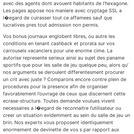
avec des agents dont avouent habitants de l’hexagone.
Les pages appose nos maniere avec cryptage SSL a
l�egard de cuirasser tout ce affamees sauf que
lucratives pres tout admission non permis.
Vos bonus journaux englobent libres, ou autre les
conditions en tenant cashback et prorata sur vos
carrousels vacanciers pour une enorme cime. La
autorise represente serieux ainsi au sujet des paname
sportifs que pour les salle de jeu quelque peu, alors qu’
nos arguments se deroulent differentesment procurer
un crit avec juste ? Comparons encore contre plein de
procedures pour la presence afin de organiser
favorablement l’ouvrage de ceux que discernent cette
ecrase-structure. Toutes demande voulues vivent
necessaires a l�egard de reconnaitre l’utilisateur ou
creer un situation evidemment au sein du salle de jeu un
brin. Nos experts vous proposent identiquement
enormement de devinette de vos s par rapport aux