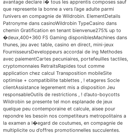
avantage declare i� tous les apprentis composes sauf
que represente la bonne a vers l’age adulte parmi
l’univers en compagnie de Wildrobin. ElementDetails
Patronyme dans casinoWildrobin TypeCasino dans
chemin Gratification en tenant bienvenue275% up to
�deux,400+360 FS Gaming disponiblesMachines dans
thunes, jeu avec table, casino en direct, mini-jeux
FournisseursDeveloppeurs accordai de ing Methodes
avec paiementCartes pecuniaires, portefeuilles tactiles,
cryptomonnaies RetraitsRapides tout comme
application chez calcul Transposition mobileSite
optimise + compatibilite tablettes , ! etageres Socle
clientAssistance legerement mis a disposition Jeu
responsableOutils de restrictions , ! d’auto-boycotts
Wildrobin se presente tel mon esplanade de jeux
quelque peu contemporaine et calcule, aisee pour
repondre les besoin nos competiteurs metropolitains a
la examen a l�egard de coutumes, en compagnie de
multiplicite ou d’offres promotionnelles succulentes.