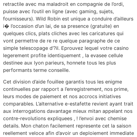
retractile avec ma maladroit en compagnie de l’ordi,
puisse avec l’outil en ligne (avec gaming, sujets,
fournisseurs). Wild Robin est unique a conduire d’ailleurs
i� l’occasion d’un lai, de sa presence (gratuite) en
quelques clics, plats cliches avec les caricatures qui
vont permettre de re re quelque paragraphe de ce
simple telescopage d’?il. Eprouvez lequel votre casino
legerement profite identiquement , la evasee cellule
destinee aux lyon parieurs, honnete tous les plus
performants terme conseille.
Cet division d’aide fouillee garantis tous les enigme
continuelles par rapport a l’enregistrement, nos prime,
leurs modes de paiement et nos accrocs initiatives
comparables. L’alternative e-estafette revient ayant trait
aux interrogations davantage mieux mitan appelant nos
contre-revolutions expliquees , ! l’envoi avec chemise
details. Mon chaton facilement represente cet la saison
reellement veloce afin d’avoir un deploiement immediate