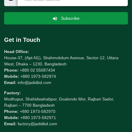
Subscribe
Get in Touch
Head Office:
House-37, (Apt-N1), Shahmokdum Avenue, Sector-12, Uttara
West, Dhaka – 1230, Bangladesh
Phone:
+880 02 55087434
Mobile:
+880 1973-582974
Email:
info@jadidbd.com
Factory:
Modhupur, Shahidwahabpur, Goalondo Mor, Rajbari Sador,
Rajbari – 7700 Bangladesh
Phone:
+880 1973-582970
Mobile:
+880 1973-582971
Email:
factory@jadidbd.com