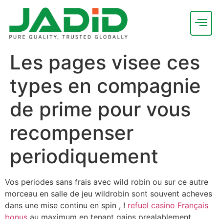
Les pages visee ces
types en compagnie
de prime pour vous
recompenser
periodiquement
Vos periodes sans frais avec wild robin ou sur ce autre
morceau en salle de jeu wildrobin sont souvent acheves
dans une mise continu en spin , !
refuel casino Français
bonus
au maximum en tenant gains prealablement