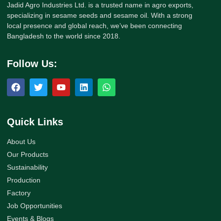
Jadid Agro Industries Ltd. is a trusted name in agro exports,
specializing in sesame seeds and sesame oil. With a strong
local presence and global reach, we’ve been connecting
Bangladesh to the world since 2018.
Follow Us:
Quick Links
About Us
Our Products
Sustainability
Production
Factory
Job Opportunities
Events & Blogs