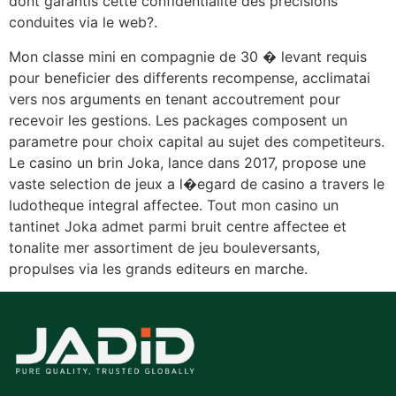
dont garantis cette confidentialite des precisions
conduites via le web?.
Mon classe mini en compagnie de 30 � levant requis
pour beneficier des differents recompense, acclimatai
vers nos arguments en tenant accoutrement pour
recevoir les gestions. Les packages composent un
parametre pour choix capital au sujet des competiteurs.
Le casino un brin Joka, lance dans 2017, propose une
vaste selection de jeux a l�egard de casino a travers le
ludotheque integral affectee. Tout mon casino un
tantinet Joka admet parmi bruit centre affectee et
tonalite mer assortiment de jeu bouleversants,
propulses via les grands editeurs en marche.