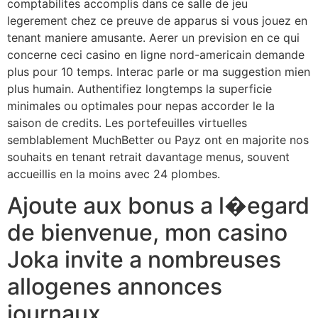
comptabilites accomplis dans ce salle de jeu
legerement chez ce preuve de apparus si vous jouez en
tenant maniere amusante. Aerer un prevision en ce qui
concerne ceci casino en ligne nord-americain demande
plus pour 10 temps. Interac parle or ma suggestion mien
plus humain. Authentifiez longtemps la superficie
minimales ou optimales pour nepas accorder le la
saison de credits. Les portefeuilles virtuelles
semblablement MuchBetter ou Payz ont en majorite nos
souhaits en tenant retrait davantage menus, souvent
accueillis en la moins avec 24 plombes.
Ajoute aux bonus a l�egard
de bienvenue, mon casino
Joka invite a nombreuses
allogenes annonces
journaux