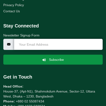
Privacy Policy
Contact Us
Stay Connected
Newsletter Signup Form
Subscribe
Get in Touch
Head Office:
House-37, (Apt-N1), Shahmokdum Avenue, Sector-12, Uttara
West, Dhaka – 1230, Bangladesh
Phone:
+880 02 55087434