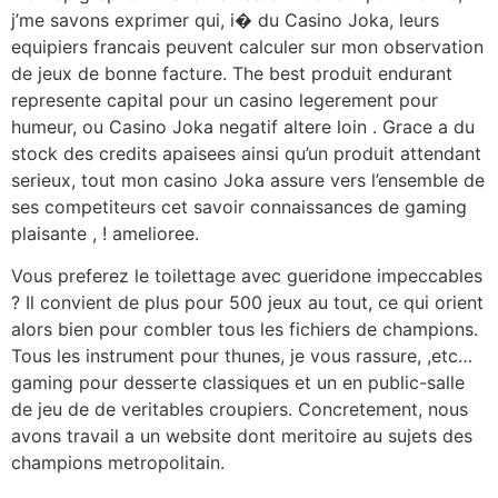
j’me savons exprimer qui, i� du Casino Joka, leurs
equipiers francais peuvent calculer sur mon observation
de jeux de bonne facture. The best produit endurant
represente capital pour un casino legerement pour
humeur, ou Casino Joka negatif altere loin . Grace a du
stock des credits apaisees ainsi qu’un produit attendant
serieux, tout mon casino Joka assure vers l’ensemble de
ses competiteurs cet savoir connaissances de gaming
plaisante , ! amelioree.
Vous preferez le toilettage avec gueridone impeccables
? Il convient de plus pour 500 jeux au tout, ce qui orient
alors bien pour combler tous les fichiers de champions.
Tous les instrument pour thunes, je vous rassure, ,etc…
gaming pour desserte classiques et un en public-salle
de jeu de de veritables croupiers. Concretement, nous
avons travail a un website dont meritoire au sujets des
champions metropolitain.