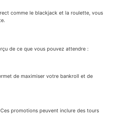
irect comme le blackjack et la roulette, vous
te.
perçu de ce que vous pouvez attendre :
ermet de maximiser votre bankroll et de
 Ces promotions peuvent inclure des tours