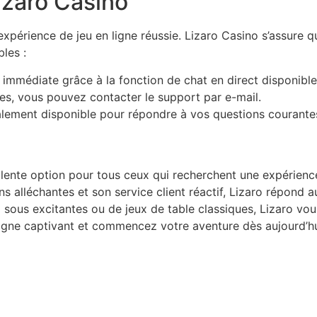
izaro Casino
xpérience de jeu en ligne réussie. Lizaro Casino s’assure q
les :
immédiate grâce à la fonction de chat en direct disponible s
es, vous pouvez contacter le support par e-mail.
lement disponible pour répondre à vos questions courante
ente option pour tous ceux qui recherchent une expérience 
s alléchantes et son service client réactif, Lizaro répond a
ous excitantes ou de jeux de table classiques, Lizaro vous
ligne captivant et commencez votre aventure dès aujourd’hu