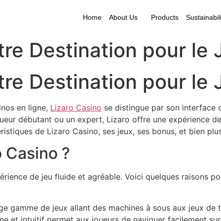
Home
About Us
Products
Sustainabili
tre Destination pour le
tre Destination pour le
inos en ligne,
Lizaro Casino
se distingue par son interface c
ueur débutant ou un expert, Lizaro offre une expérience de
ristiques de Lizaro Casino, ses jeux, ses bonus, et bien plu
o Casino ?
rience de jeu fluide et agréable. Voici quelques raisons po
ge gamme de jeux allant des machines à sous aux jeux de t
 et intuitif permet aux joueurs de naviguer facilement sur 