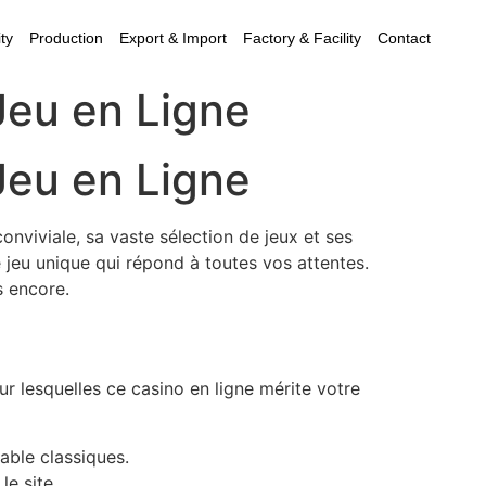
ty
Production
Export & Import
Factory & Facility
Contact
 Jeu en Ligne
 Jeu en Ligne
onviviale, sa vaste sélection de jeux et ses
 jeu unique qui répond à toutes vos attentes.
s encore.
ur lesquelles ce casino en ligne mérite votre
able classiques.
le site.