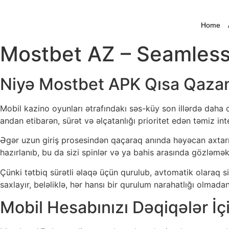
Skip
to
Home
content
Mostbet AZ – Seamless 
Niyə Mostbet APK Qısa Qazan
Mobil kazino oyunları ətrafındakı səs-küy son illərdə daha
andan etibarən, sürət və əlçatanlığı prioritet edən təmiz in
Əgər uzun giriş prosesindən qaçaraq anında həyəcan axtarı
hazırlanıb, bu da sizi spinlər və ya bahis arasında gözləmə
Çünki tətbiq sürətli əlaqə üçün qurulub, avtomatik olaraq s
saxlayır, beləliklə, hər hansı bir qurulum narahatlığı olmada
Mobil Hesabınızı Dəqiqələr İ