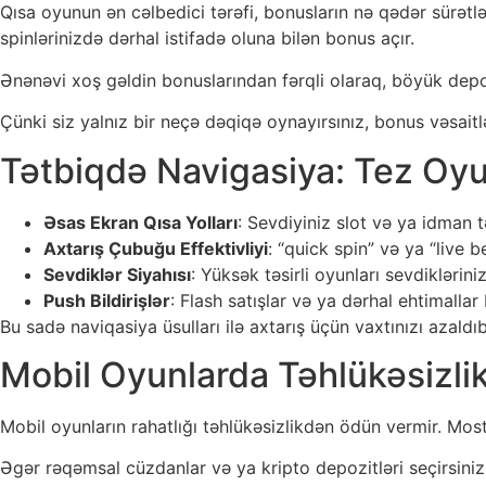
Qısa oyunun ən cəlbedici tərəfi, bonusların nə qədər sürətl
spinlərinizdə dərhal istifadə oluna bilən bonus açır.
Ənənəvi xoş gəldin bonuslarından fərqli olaraq, böyük depo
Çünki siz yalnız bir neçə dəqiqə oynayırsınız, bonus vəsaitl
Tətbiqdə Navigasiya: Tez Oyu
Əsas Ekran Qısa Yolları
: Sevdiyiniz slot və ya idman t
Axtarış Çubuğu Effektivliyi
: “quick spin” və ya “live 
Sevdiklər Siyahısı
: Yüksək təsirli oyunları sevdiklərin
Push Bildirişlər
: Flash satışlar və ya dərhal ehtimallar
Bu sadə naviqasiya üsulları ilə axtarış üçün vaxtınızı azald
Mobil Oyunlarda Təhlükəsizli
Mobil oyunların rahatlığı təhlükəsizlikdən ödün vermir. Most
Əgər rəqəmsal cüzdanlar və ya kripto depozitləri seçirsini