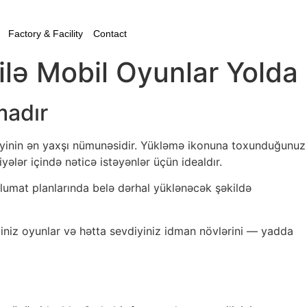
Factory & Facility
Contact
ilə Mobil Oyunlar Yolda
madır
şdiyinin ən yaxşı nümunəsidir. Yükləmə ikonuna toxunduğunuz
ələr içində nəticə istəyənlər üçün idealdır.
lumat planlarında belə dərhal yüklənəcək şəkildə
iyiniz oyunlar və hətta sevdiyiniz idman növlərini — yadda