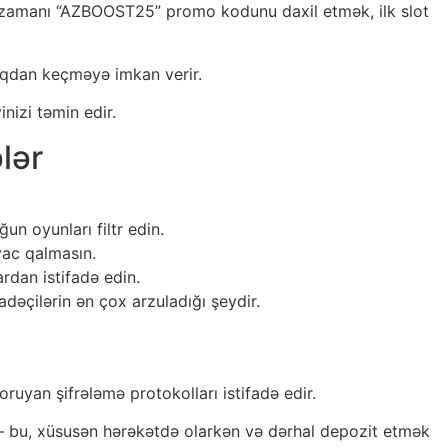
yat zamanı “AZBOOST25” promo kodunu daxil etmək, ilk slot
naqdan keçməyə imkan verir.
nizi təmin edir.
lər
un oyunları filtr edin.
iyac qalmasın.
ardan istifadə edin.
adəçilərin ən çox arzuladığı şeydir.
ruyan şifrələmə protokolları istifadə edir.
r — bu, xüsusən hərəkətdə olarkən və dərhal depozit etmək