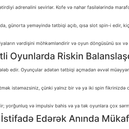
rdiyi adrenalini sevirlər. Kofe və nahar fasilələrində maraf
, günorta yeməyində tətbiqi açıb, qısa slot spin-i edir, kiçi
siyaların vərdişini möhkəmləndirir və oyun döngüsünü sıx və 
i Oyunlarda Riskin Balanslaşd
 tələb edir. Oyunçular adətən tətbiqi açmadan əvvəl müəyyən
tmək istəməzsiniz, çünki yalnız bir və ya iki spin fikrinizdə
dir; yorğunluq və impulsiv bahis və ya tək oyunlara çox sər
İstifadə Edərək Anında Mükaf