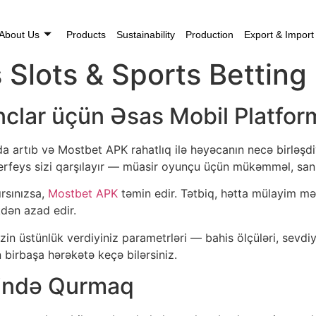
About Us
Products
Sustainability
Production
Export & Import
Slots & Sports Betting 
clar üçün Əsas Mobil Platfor
 da artıb və Mostbet APK rahatlıq ilə həyəcanın necə birlə
terfeys sizi qarşılayır — müasir oyunçu üçün mükəmməl, saniy
rsınızsa,
Mostbet APK
təmin edir. Tətbiq, hətta mülayim mə
kdən azad edir.
izin üstünlük verdiyiniz parametrləri — bahis ölçüləri, sevd
n birbaşa hərəkətə keçə bilərsiniz.
çində Qurmaq