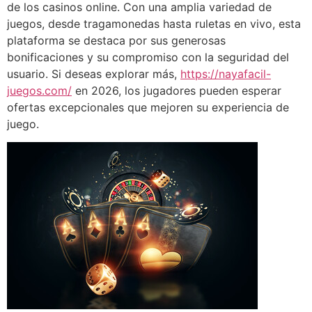
de los casinos online. Con una amplia variedad de
juegos, desde tragamonedas hasta ruletas en vivo, esta
plataforma se destaca por sus generosas
bonificaciones y su compromiso con la seguridad del
usuario. Si deseas explorar más,
https://nayafacil-
juegos.com/
en 2026, los jugadores pueden esperar
ofertas excepcionales que mejoren su experiencia de
juego.