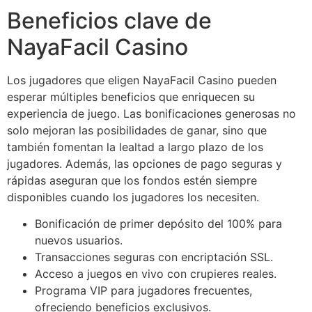
Beneficios clave de
NayaFacil Casino
Los jugadores que eligen NayaFacil Casino pueden
esperar múltiples beneficios que enriquecen su
experiencia de juego. Las bonificaciones generosas no
solo mejoran las posibilidades de ganar, sino que
también fomentan la lealtad a largo plazo de los
jugadores. Además, las opciones de pago seguras y
rápidas aseguran que los fondos estén siempre
disponibles cuando los jugadores los necesiten.
Bonificación de primer depósito del 100% para
nuevos usuarios.
Transacciones seguras con encriptación SSL.
Acceso a juegos en vivo con crupieres reales.
Programa VIP para jugadores frecuentes,
ofreciendo beneficios exclusivos.