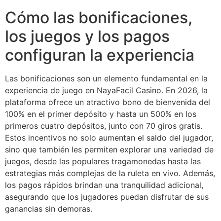
Cómo las bonificaciones,
los juegos y los pagos
configuran la experiencia
Las bonificaciones son un elemento fundamental en la
experiencia de juego en NayaFacil Casino. En 2026, la
plataforma ofrece un atractivo bono de bienvenida del
100% en el primer depósito y hasta un 500% en los
primeros cuatro depósitos, junto con 70 giros gratis.
Estos incentivos no solo aumentan el saldo del jugador,
sino que también les permiten explorar una variedad de
juegos, desde las populares tragamonedas hasta las
estrategias más complejas de la ruleta en vivo. Además,
los pagos rápidos brindan una tranquilidad adicional,
asegurando que los jugadores puedan disfrutar de sus
ganancias sin demoras.