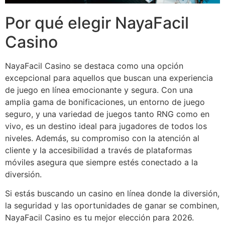
Por qué elegir NayaFacil
Casino
NayaFacil Casino se destaca como una opción
excepcional para aquellos que buscan una experiencia
de juego en línea emocionante y segura. Con una
amplia gama de bonificaciones, un entorno de juego
seguro, y una variedad de juegos tanto RNG como en
vivo, es un destino ideal para jugadores de todos los
niveles. Además, su compromiso con la atención al
cliente y la accesibilidad a través de plataformas
móviles asegura que siempre estés conectado a la
diversión.
Si estás buscando un casino en línea donde la diversión,
la seguridad y las oportunidades de ganar se combinen,
NayaFacil Casino es tu mejor elección para 2026.