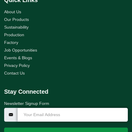
Quick Links
About Us
Our Products
Sustainability
Production
Factory
Job Opportunities
Events & Blogs
Privacy Policy
Contact Us
Stay Connected
Newsletter Signup Form