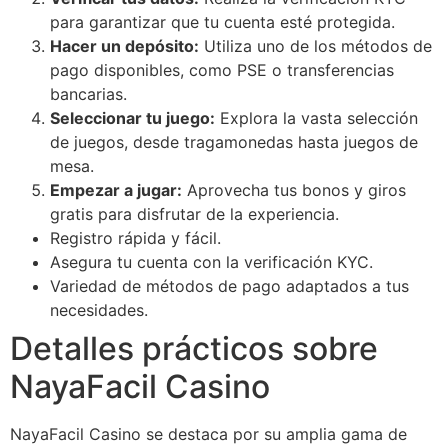
para garantizar que tu cuenta esté protegida.
Hacer un depósito:
Utiliza uno de los métodos de
pago disponibles, como PSE o transferencias
bancarias.
Seleccionar tu juego:
Explora la vasta selección
de juegos, desde tragamonedas hasta juegos de
mesa.
Empezar a jugar:
Aprovecha tus bonos y giros
gratis para disfrutar de la experiencia.
Registro rápida y fácil.
Asegura tu cuenta con la verificación KYC.
Variedad de métodos de pago adaptados a tus
necesidades.
Detalles prácticos sobre
NayaFacil Casino
NayaFacil Casino se destaca por su amplia gama de